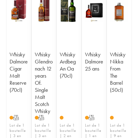
Whisky
Whisky
Whisky
Whisky
Whisky
Dalmore
Glendro
Ardbeg
Dalmore
Nikka
Cigar
nach 12
An Oa
25 ans
From
Malt
years
(70cl)
The
Reserve
Of.
Barrel
(70cl)
Single
(50cl)
Malt
Scotch
Whisky
T
T
T
Lot de 1
Lot de 1
Lot de 1
Lot de 1
Lot de 1
bouteille
bouteille
bouteille
bouteille
bouteille
| 3 en
| 3 en
| 2 en
| 1 en
| 9 en