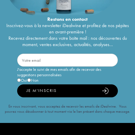
Restons en
contact
Inscrivez-vous à la newsletter iDealwine et profitez de nos pépites
en avant-première !
Recevez directement dans votre boîte mail : nos découvertes du
moment, ventes exclusives, actualités, analyses...
J'accepte le suivi de mes emails afin de recevoir des
suggestions personnalisées
Oui
Non
JE M'INSCRIS
En vous inscrivant, vous acceptez de recevoir les emails de iDealwine. Vous
pouvez vous désabonner à tout moment via le lien présent dans chaque message.