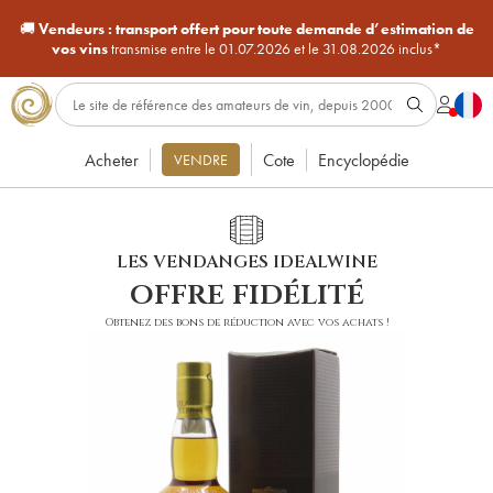
🚚
Vendeurs :
transport offert pour toute demande d’estimation de
vos vins
transmise entre le 01.07.2026 et le 31.08.2026 inclus*
Acheter
Cote
Encyclopédie
VENDRE
LES VENDANGES IDEALWINE
offre fidélité
Obtenez des bons de réduction avec vos achats !