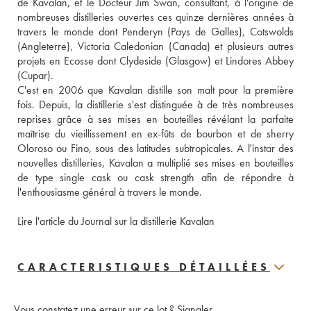
de Kavalan, et le Docteur Jim Swan, consultant, à l'origine de 
nombreuses distilleries ouvertes ces quinze dernières années à 
travers le monde dont Penderyn (Pays de Galles), Cotswolds 
(Angleterre), Victoria Caledonian (Canada) et plusieurs autres 
projets en Ecosse dont Clydeside (Glasgow) et Lindores Abbey 
(Cupar).
C'est en 2006 que Kavalan distille son malt pour la première 
fois. Depuis, la distillerie s'est distinguée à de très nombreuses 
reprises grâce à ses mises en bouteilles révélant la parfaite 
maîtrise du vieillissement en ex-fûts de bourbon et de sherry 
Oloroso ou Fino, sous des latitudes subtropicales. A l'instar des 
nouvelles distilleries, Kavalan a multiplié ses mises en bouteilles 
de type single cask ou cask strength afin de répondre à 
l'enthousiasme général à travers le monde.
Lire l'article du Journal sur la distillerie Kavalan
CARACTERISTIQUES DÉTAILLÉES
Vous constatez une erreur sur ce lot ?
Signaler