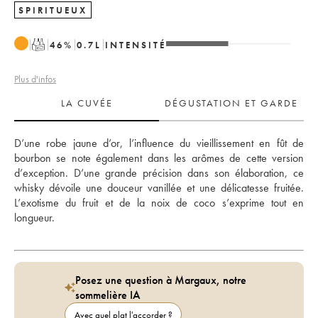
SPIRITUEUX
T
46
%
0.7
L
INTENSITÉ
Plus d'infos
LA CUVÉE
DÉGUSTATION ET GARDE
D’une robe jaune d’or, l’influence du vieillissement en fût de 
bourbon se note également dans les arômes de cette version 
d’exception. D’une grande précision dans son élaboration, ce 
whisky dévoile une douceur vanillée et une délicatesse fruitée. 
L’exotisme du fruit et de la noix de coco s’exprime tout en 
longueur.
Posez une question à Margaux, notre
sommelière IA
Avec quel plat l'accorder ?