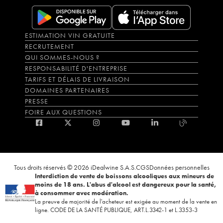
ESTIMATION VIN GRATUITE
RECRUTEMENT
QUI SOMMES-NOUS ?
RESPONSABILITÉ D'ENTREPRISE
TARIFS ET DÉLAIS DE LIVRAISON
DOMAINES PARTENAIRES
PRESSE
FOIRE AUX QUESTIONS
Tous droits réservés © 2026 iDealwine S.A.S.
CGS
Données personnelles
Interdiction de vente de boissons alcooliques aux mineurs de
moins de 18 ans. L'abus d'alcool est dangereux pour la santé,
à consommer avec modération.
La preuve de majorité de l'acheteur est exigée au moment de la vente en
ligne. CODE DE LA SANTÉ PUBLIQUE, ART.L.3342-1 et L.3353-3