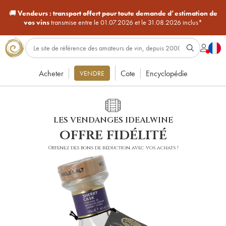
🚚
Vendeurs :
transport offert pour toute demande d’estimation de
vos vins
transmise entre le 01.07.2026 et le 31.08.2026 inclus*
Acheter
Cote
Encyclopédie
VENDRE
LES VENDANGES IDEALWINE
offre fidélité
Obtenez des bons de réduction avec vos achats !