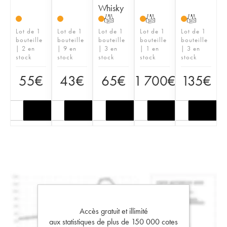
Whisky
T
T
T
Lot de 1
Lot de 1
Lot de 1
Lot de 1
Lot de 1
bouteille
bouteille
bouteille
bouteille
bouteille
| 2 en
| 9 en
| 3 en
| 1 en
| 3 en
stock
stock
stock
stock
stock
55
€
43
€
65
€
1 700
€
135
€
Accès gratuit et illimité
aux statistiques de plus de 150 000 cotes