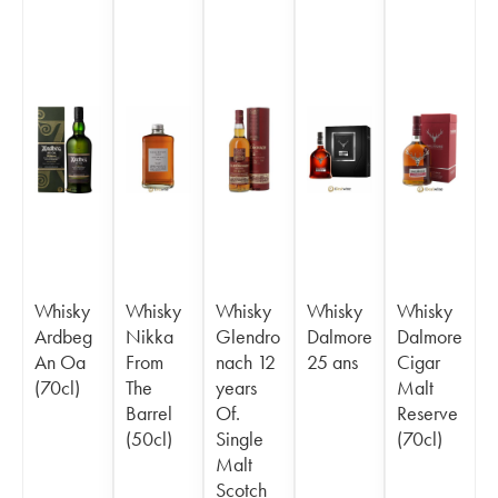
Whisky
Whisky
Whisky
Whisky
Whisky
Ardbeg
Nikka
Glendro
Dalmore
Dalmore
An Oa
From
nach 12
25 ans
Cigar
(70cl)
The
years
Malt
Barrel
Of.
Reserve
(50cl)
Single
(70cl)
Malt
Scotch