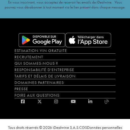
En vous inscrivant, vous acceptez de recevoir les emails de iDealwine. Vous
pouvez vous désabonner à tout moment via le lien présent dans chaque message.
ESTIMATION VIN GRATUITE
RECRUTEMENT
QUI SOMMES-NOUS ?
RESPONSABILITÉ D'ENTREPRISE
TARIFS ET DÉLAIS DE LIVRAISON
DOMAINES PARTENAIRES
PRESSE
FOIRE AUX QUESTIONS
Tous droits réservés © 2026 iDealwine S.A.S.
CGS
Données personnelles