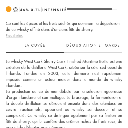
T
46
%
0.7
L
INTENSITÉ
Ce sont les épices et les fruits séchés qui dominent la dégustation
de ce whisky affiné dans d’anciens fûts de sherry.
Plus d'infos
LA CUVÉE
DÉGUSTATION ET GARDE
Le whisky West Cork Sherry Cask Finished Maritime Bottle est une 
création de la distillerie West Cork, située sur la côte sud-ouest de 
l'Irlande. Fondée en 2003, cette dernière s'est rapidement 
imposée comme un acteur majeur dans le monde du whisky 
irlandais. 
La production de ce dernier débute par la sélection rigoureuse 
d'orge irlandaise et son maltage. Le brassage, la fermentation et 
la double distillation se déroulent ensuite dans des alambics en 
cuivre traditionnels, apportant au whisky sa douceur et sa 
complexité. Ce whisky se distingue également par sa finition en 
fûts de sherry, qui lui confère des arômes riches de fruits secs, de 
noix et de délicates notes épicées. 