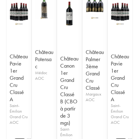
Château
Château
Château
Château
Château
Potensa
Palmer
Pavie
Pavie
Canon
c
3ème
1er
1er
1er
Médoc
Grand
Grand
Grand
AOC
Grand
Cru
Cru
Cru
Cru
Classé
Classé
Classé
Classé
Margaux
A
A
AOC
B (CBO
Saint-
Saint-
à partir
Émilion
Émilion
de 3
Grand Cru
Grand Cru
mgs)
AOC
AOC
Saint-
Émilion