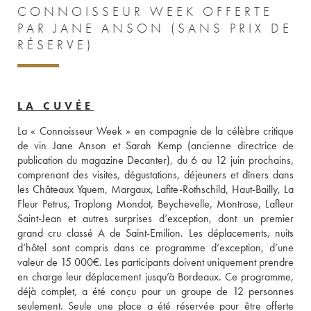
CONNOISSEUR WEEK OFFERTE
PAR JANE ANSON (SANS PRIX DE
RÉSERVE)
LA CUVÉE
La « Connoisseur Week » en compagnie de la célèbre critique 
de vin Jane Anson et Sarah Kemp (ancienne directrice de 
publication du magazine Decanter), du 6 au 12 juin prochains, 
comprenant des visites, dégustations, déjeuners et dîners dans 
les Châteaux Yquem, Margaux, Lafite-Rothschild, Haut-Bailly, La 
Fleur Petrus, Troplong Mondot, Beychevelle, Montrose, Lafleur 
Saint-Jean et autres surprises d’exception, dont un premier 
grand cru classé A de Saint-Emilion. Les déplacements, nuits 
d’hôtel sont compris dans ce programme d’exception, d’une 
valeur de 15 000€. Les participants doivent uniquement prendre 
en charge leur déplacement jusqu’à Bordeaux. Ce programme, 
déjà complet, a été conçu pour un groupe de 12 personnes 
seulement. Seule une place a été réservée pour être offerte 