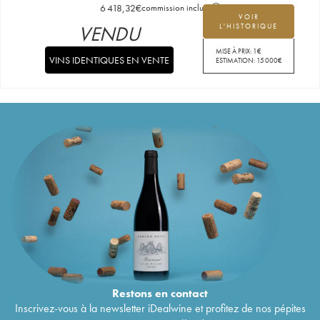
6 418,32
€
commission incluse
VOIR
VENDU
L'HISTORIQUE
MISE À PRIX:
1
€
VINS IDENTIQUES EN VENTE
ESTIMATION:
15 000
€
Restons en
contact
Inscrivez-vous à la newsletter iDealwine et profitez de nos pépites