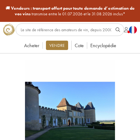
🚚
Vendeurs :
transport offert pour toute demande d’estimation de
vos vins
transmise entre le 01.07.2026 et le 31.08.2026 inclus*
Acheter
Cote
Encyclopédie
VENDRE