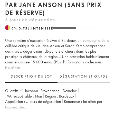
PAR JANE ANSON (SANS PRIX
DE RÉSERVE)
5 jours de dégustation
0
%
0.75
L
INTENSITÉ
Une semaine d'exception à vivre à Bordeaux en compagnie de la
célèbre critique de vin Jane Anson et Sarah Kemp comprenant
des visites, dégustations, déjeuners et dîners dans les plus
prestigieux châteaux de la région... Une prestation habituellement
commercialisée 15 000 euros (Plus d'informations ci-dessous)
Plus d'infos
DESCRIPTION DU LOT
DÉGUSTATION ET GARDE
Quantité :
1 inconnu
Provenance :
domaine
TVA récupérable :
non
Région :
Bordeaux
Appellation :
5 jours de dégustation
Remarque :
lot offert par
Jane Anson. Vente caritative au profit de l'association Ukraine
En savoir plus...
Amitié. Le produit de la vente (commission acheteur incluse) sera