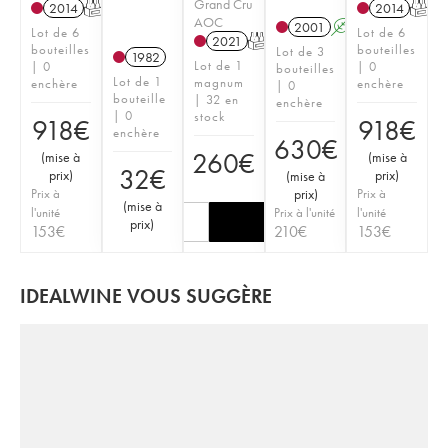
Grand Cru
2014
T
2014
T
AOC
2001
A
Lot de 6
Lot de 6
2021
T
bouteilles
bouteilles
Lot de 3
1982
Lot de 1
| 0
| 0
bouteilles
Lot de 1
magnum
enchère
enchère
| 0
bouteille
| 32 en
enchère
| 0
stock
918
€
918
€
enchère
630
€
260
€
(
mise à
(
mise à
32
€
prix
)
prix
)
(
mise à
Prix à
prix
)
Prix à
(
mise à
l'unité
Prix à l'unité
l'unité
prix
)
153
€
210
€
153
€
IDEALWINE VOUS SUGGÈRE