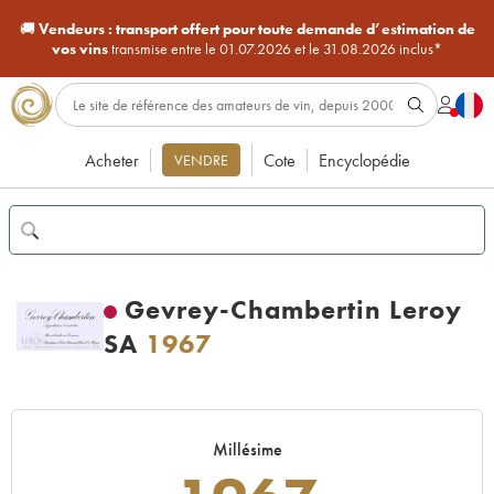
🚚
Vendeurs :
transport offert pour toute demande d’estimation de
vos vins
transmise entre le 01.07.2026 et le 31.08.2026 inclus*
Acheter
Cote
Encyclopédie
VENDRE
Gevrey-Chambertin Leroy
SA
1967
Millésime