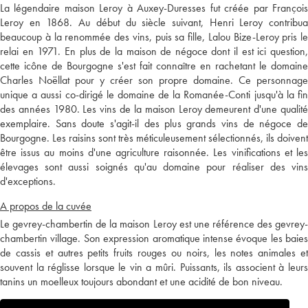
La légendaire maison Leroy à Auxey-Duresses fut créée par François
Leroy en 1868. Au début du siècle suivant, Henri Leroy contribua
beaucoup à la renommée des vins, puis sa fille, Lalou Bize-Leroy pris le
relai en 1971. En plus de la maison de négoce dont il est ici question,
cette icône de Bourgogne s'est fait connaître en rachetant le domaine
Charles Noëllat pour y créer son propre domaine. Ce personnage
unique a aussi co-dirigé le domaine de la Romanée-Conti jusqu'à la fin
des années 1980. Les vins de la maison Leroy demeurent d'une qualité
exemplaire. Sans doute s'agit-il des plus grands vins de négoce de
Bourgogne. Les raisins sont très méticuleusement sélectionnés, ils doivent
être issus au moins d'une agriculture raisonnée. Les vinifications et les
élevages sont aussi soignés qu'au domaine pour réaliser des vins
d'exceptions.
A propos de la cuvée
Le gevrey-chambertin de la maison Leroy est une référence des gevrey-
chambertin village. Son expression aromatique intense évoque les baies
de cassis et autres petits fruits rouges ou noirs, les notes animales et
souvent la réglisse lorsque le vin a mûri. Puissants, ils associent à leurs
tanins un moelleux toujours abondant et une acidité de bon niveau.