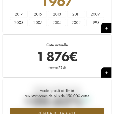
1967
2017
2015
2013
2011
2009
2008
2007
2005
2002
1998
1987
1983
1982
1979
1970
1967
1966
----
Cote actuelle
1 876
€
(format 75cl)
+
Tendance actuelle de la cote
Accès gratuit et illimité
+30.62%
aux statistiques de plus de 150 000 cotes
Tendance à la hausse du millésime 1967 en 2026 par rapport à
DÉTAILS DE LA COTE