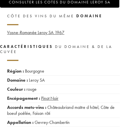
CONSULTER LES COTES DU DOMAINE LEROY SA
CÔTE DES VINS DU MÊME
DOMAINE
Vosne-Romanée Leroy SA
1967
CARACTÉRISTIQUES
DU DOMAINE & DE LA
CUVÉE
Région :
Bourgogne
Domaine :
Leroy SA
Couleur :
rouge
Encépagement :
Pinot Noir
Accords mets-vins :
Châteaubriand maître d hôtel
,
Côte de
boeuf poêlée
,
Faisan rôti
Appellation :
Gevrey-Chambertin