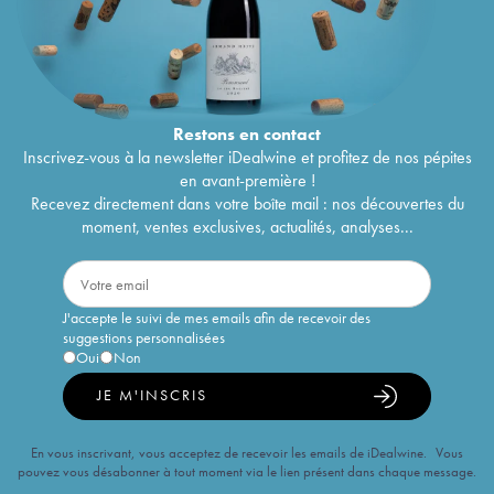
Restons en
contact
Inscrivez-vous à la newsletter iDealwine et profitez de nos pépites
en avant-première !
Recevez directement dans votre boîte mail : nos découvertes du
moment, ventes exclusives, actualités, analyses...
J'accepte le suivi de mes emails afin de recevoir des
suggestions personnalisées
Oui
Non
JE M'INSCRIS
En vous inscrivant, vous acceptez de recevoir les emails de iDealwine. Vous
pouvez vous désabonner à tout moment via le lien présent dans chaque message.