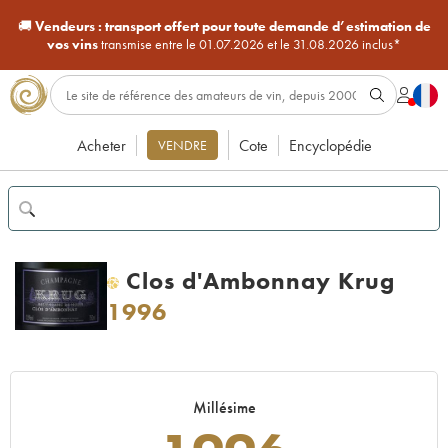
🚚
Vendeurs :
transport offert pour toute demande d’estimation de
vos vins
transmise entre le 01.07.2026 et le 31.08.2026 inclus*
Acheter
Cote
Encyclopédie
VENDRE
Clos d'Ambonnay Krug
H
1996
Millésime