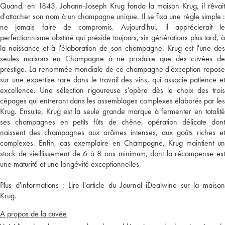
Quand, en 1843, Johann-Joseph Krug fonda la maison Krug, il rêvait
d'attacher son nom à un champagne unique. Il se fixa une règle simple :
ne jamais faire de compromis. Aujourd'hui, il apprécierait le
perfectionnisme obstiné qui préside toujours, six générations plus tard, à
la naissance et à l'élaboration de son champagne. Krug est l'une des
seules maisons en Champagne à ne produire que des cuvées de
prestige. La renommée mondiale de ce champagne d'exception repose
sur une expertise rare dans le travail des vins, qui associe patience et
excellence. Une sélection rigoureuse s'opère dès le choix des trois
cépages qui entreront dans les assemblages complexes élaborés par les
Krug. Ensuite, Krug est la seule grande marque à fermenter en totalité
ses champagnes en petits fûts de chêne, opération délicate dont
naissent des champagnes aux arômes intenses, aux goûts riches et
complexes. Enfin, cas exemplaire en Champagne, Krug maintient un
stock de vieillissement de 6 à 8 ans minimum, dont la récompense est
une maturité et une longévité exceptionnelles.
Plus d'informations :
Lire l'article du Journal iDealwine sur la maiso
Krug.
A propos de la cuvée