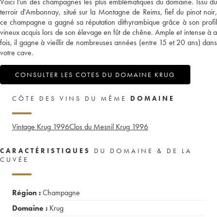
Voici l'un des champagnes les plus emblématiques du domaine. Issu du
terroir d'Ambonnay, situé sur la Montagne de Reims, fief du pinot noir,
ce champagne a gagné sa réputation dithyrambique grâce à son profil
vineux acquis lors de son élevage en fût de chêne. Ample et intense à a
fois, il gagne à vieillir de nombreuses années (entre 15 et 20 ans) dans
votre cave.
CONSULTER LES COTES DU DOMAINE KRUG
CÔTE DES VINS DU MÊME
DOMAINE
Vintage Krug
1996
Clos du Mesnil Krug
1996
CARACTÉRISTIQUES
DU DOMAINE & DE LA
CUVÉE
Région :
Champagne
Domaine :
Krug