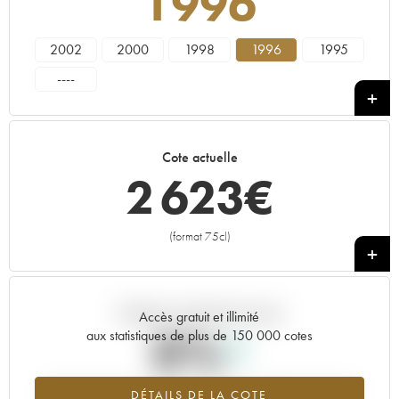
1996
2002
2000
1998
1996
1995
----
Cote actuelle
2 623
€
(format 75cl)
+
Tendance actuelle de la cote
Accès gratuit et illimité
0%
aux statistiques de plus de 150 000 cotes
Tendance à la hausse du millésime 1996 en 2026 par rapport à
DÉTAILS DE LA COTE