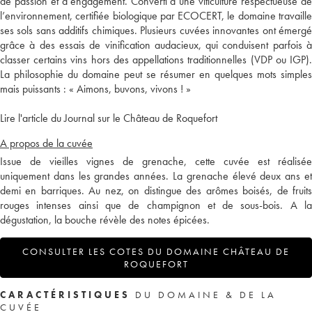
de passion et d’engagement. Converti à une viticulture respectueuse de
l’environnement, certifiée biologique par ECOCERT, le domaine travaille
ses sols sans additifs chimiques. Plusieurs cuvées innovantes ont émergé
grâce à des essais de vinification audacieux, qui conduisent parfois à
classer certains vins hors des appellations traditionnelles (VDP ou IGP).
La philosophie du domaine peut se résumer en quelques mots simples
mais puissants : « Aimons, buvons, vivons ! »
Lire l'article du Journal sur le Château de Roquefort
A propos de la cuvée
Issue de vieilles vignes de grenache, cette cuvée est réalisée
uniquement dans les grandes années. La grenache élevé deux ans et
demi en barriques. Au nez, on distingue des arômes boisés, de fruits
rouges intenses ainsi que de champignon et de sous-bois. A la
dégustation, la bouche révèle des notes épicées.
CONSULTER LES COTES DU DOMAINE CHÂTEAU DE
ROQUEFORT
CARACTÉRISTIQUES
DU DOMAINE & DE LA
CUVÉE