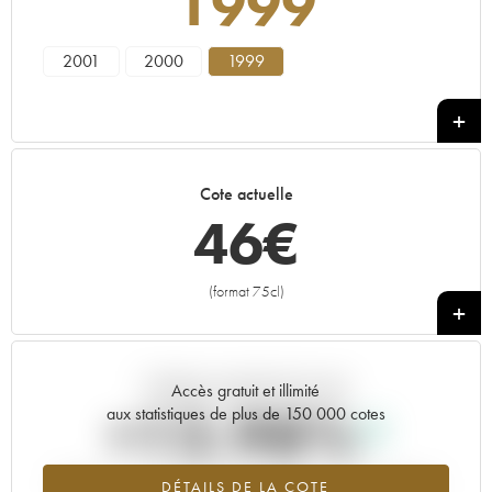
1999
2001
2000
1999
Cote actuelle
46
€
(format 75cl)
+
Tendance actuelle de la cote
Accès gratuit et illimité
+12.98%
aux statistiques de plus de 150 000 cotes
Tendance à la hausse du millésime 1999 en 2026 par rapport à
DÉTAILS DE LA COTE