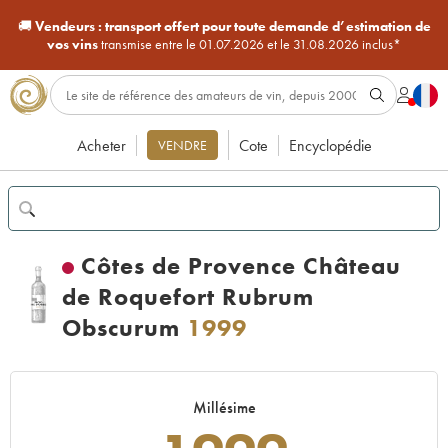
🚚
Vendeurs :
transport offert pour toute demande d’estimation de
vos vins
transmise entre le 01.07.2026 et le 31.08.2026 inclus*
Acheter
Cote
Encyclopédie
VENDRE
Côtes de Provence Château
de Roquefort Rubrum
Obscurum
1999
Millésime