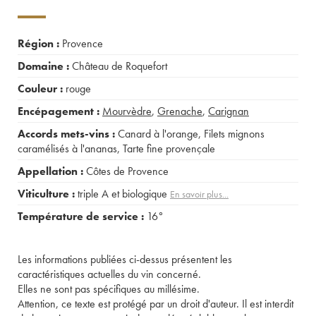
Région :
Provence
Domaine :
Château de Roquefort
Couleur :
rouge
Encépagement :
Mourvèdre
,
Grenache
,
Carignan
Accords mets-vins :
Canard à l'orange
,
Filets mignons
caramélisés à l'ananas
,
Tarte fine provençale
Appellation :
Côtes de Provence
Viticulture :
triple A et biologique
En savoir plus...
Température de service :
16°
Les informations publiées ci-dessus présentent les
caractéristiques actuelles du vin concerné.
Elles ne sont pas spécifiques au millésime.
Attention, ce texte est protégé par un droit d'auteur. Il est interdit