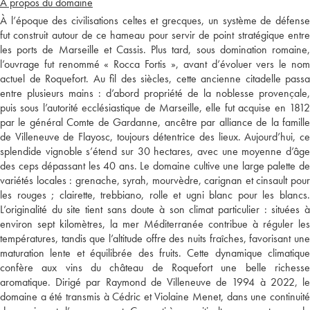
A propos du domaine
À l’époque des civilisations celtes et grecques, un système de défense
fut construit autour de ce hameau pour servir de point stratégique entre
les ports de Marseille et Cassis. Plus tard, sous domination romaine,
l’ouvrage fut renommé « Rocca Fortis », avant d’évoluer vers le nom
actuel de Roquefort. Au fil des siècles, cette ancienne citadelle passa
entre plusieurs mains : d’abord propriété de la noblesse provençale,
puis sous l’autorité ecclésiastique de Marseille, elle fut acquise en 1812
par le général Comte de Gardanne, ancêtre par alliance de la famille
de Villeneuve de Flayosc, toujours détentrice des lieux. Aujourd’hui, ce
splendide vignoble s’étend sur 30 hectares, avec une moyenne d’âge
des ceps dépassant les 40 ans. Le domaine cultive une large palette de
variétés locales : grenache, syrah, mourvèdre, carignan et cinsault pour
les rouges ; clairette, trebbiano, rolle et ugni blanc pour les blancs.
L’originalité du site tient sans doute à son climat particulier : situées à
environ sept kilomètres, la mer Méditerranée contribue à réguler les
températures, tandis que l’altitude offre des nuits fraîches, favorisant une
maturation lente et équilibrée des fruits. Cette dynamique climatique
confère aux vins du château de Roquefort une belle richesse
aromatique. Dirigé par Raymond de Villeneuve de 1994 à 2022, le
domaine a été transmis à Cédric et Violaine Menet, dans une continuité