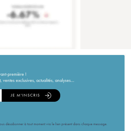
vant-première !
ventes exclusives, actualités, analyses...
JE M'INSCRIS
vous désabonner à tout moment via le lien présent dans chaque message.