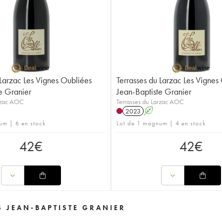
 Larzac Les Vignes Oubliées
Terrasses du Larzac Les Vignes
e Granier
Jean-Baptiste Granier
arzac AOC
Terrasses du Larzac AOC
2023
A
um | 6 en stock
Lot de 1 magnum | 4 en stock
42
€
42
€
S JEAN-BAPTISTE GRANIER