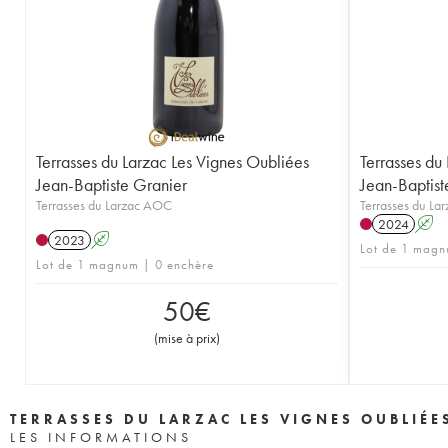
Terrasses du Larzac Les Vignes Oubliées
Terrasses du
Jean-Baptiste Granier
Jean-Baptist
Terrasses du Larzac AOC
Terrasses du L
2024
A
2023
A
Lot de 1 magn
Lot de 1 magnum | 0 enchère
50
€
(
mise à prix
)
TERRASSES DU LARZAC LES VIGNES OUBLIÉE
LES INFORMATIONS