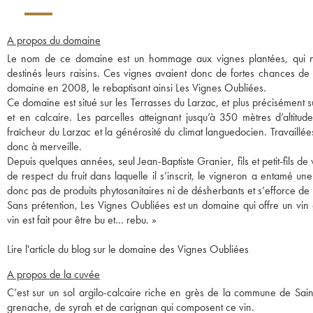
A propos du domaine
Le nom de ce domaine est un hommage aux vignes plantées, qui ne 
destinés leurs raisins. Ces vignes avaient donc de fortes chances de d
domaine en 2008, le rebaptisant ainsi Les Vignes Oubliées.
Ce domaine est situé sur les Terrasses du Larzac, et plus précisément su
et en calcaire. Les parcelles atteignant jusqu’à 350 mètres d’altitu
fraîcheur du Larzac et la générosité du climat languedocien. Travaillée
donc à merveille.
Depuis quelques années, seul Jean-Baptiste Granier, fils et petit-fils
de respect du fruit dans laquelle il s’inscrit, le vigneron a entamé une t
donc pas de produits phytosanitaires ni de désherbants et s’efforce de 
Sans prétention, Les Vignes Oubliées est un domaine qui offre un vin g
vin est fait pour être bu et… rebu. »
Lire l'article du blog sur le domaine des Vignes Oubliées
A propos de la cuvée
C’est sur un sol argilo-calcaire riche en grès de la commune de Saint
grenache, de syrah et de carignan qui composent ce vin.