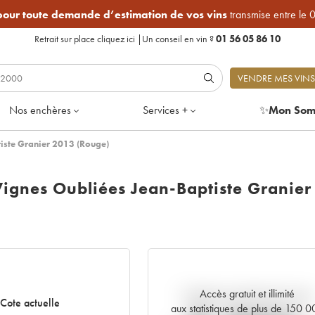
 pour toute demande d’estimation de vos vins
transmise entre le 
Retrait sur place
cliquez ici
|
Un conseil en vin ?
01 56 05 86 10
VENDRE MES VINS
Nos enchères
Services +
✨
Mon Som
tiste Granier 2013 (Rouge)
Vignes Oubliées Jean-Baptiste Granier
Accès gratuit et illimité
Tendance actuelle de la cote
Cote actuelle
aux statistiques de plus de 150 