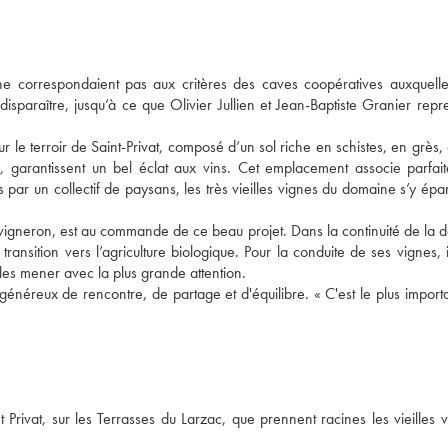
correspondaient pas aux critères des caves coopératives auxquelles
isparaître, jusqu’à ce que Olivier Jullien et Jean-Baptiste Granier repr
r le terroir de Saint-Privat, composé d’un sol riche en schistes, en grès, 
de, garantissent un bel éclat aux vins. Cet emplacement associe parfai
s par un collectif de paysans, les très vieilles vignes du domaine s’y épa
 de vigneron, est au commande de ce beau projet. Dans la continuité de la
ransition vers l’agriculture biologique. Pour la conduite de ses vignes, il
les mener avec la plus grande attention.
énéreux de rencontre, de partage et d'équilibre. « C'est le plus importa
 Privat, sur les Terrasses du Larzac, que prennent racines les vieilles 