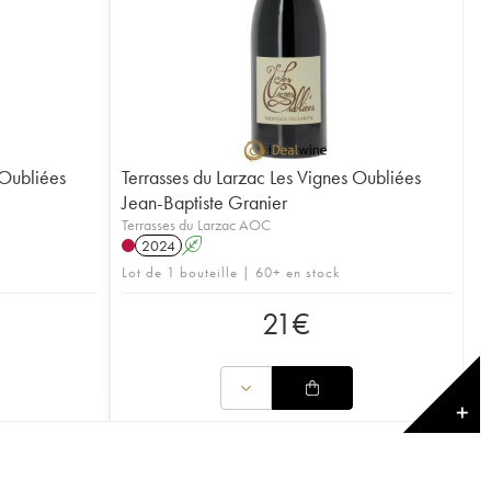
 Oubliées
Terrasses du Larzac Les Vignes Oubliées
Jean-Baptiste Granier
Terrasses du Larzac AOC
2024
A
Lot de 1 bouteille | 60+ en stock
21
€
✕