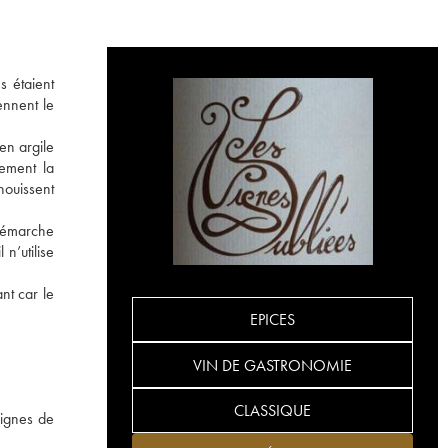
 étaient
ennent le
en argile
tement la
nouissent
 démarche
 n’utilise
nt car le
EPICES
VIN DE GASTRONOMIE
CLASSIQUE
vignes de