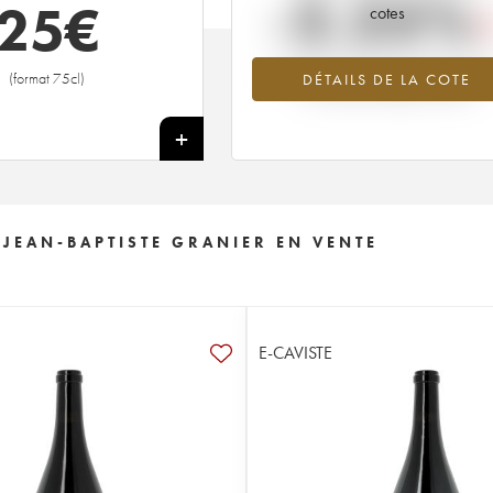
-2.25%
25
€
cotes
Tendance à la baisse du millésime 2
(format 75cl)
DÉTAILS DE LA COTE
en 2026 par rapport à 2025
+
 JEAN-BAPTISTE GRANIER EN VENTE
E-CAVISTE