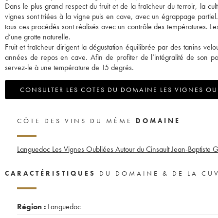
Dans le plus grand respect du fruit et de la fraîcheur du terroir, la cul
vignes sont triées à la vigne puis en cave, avec un égrappage partiel.
tous ces procédés sont réalisés avec un contrôle des températures. Le
d’une grotte naturelle.
Fruit et fraîcheur dirigent la dégustation équilibrée par des tanins vel
années de repos en cave. Afin de profiter de l’intégralité de son po
servez-le à une température de 15 degrés.
CONSULTER LES COTES DU DOMAINE LES VIGNES OU
CÔTE DES VINS DU MÊME
DOMAINE
Languedoc Les Vignes Oubliées Autour du Cinsault Jean-Baptiste G
CARACTÉRISTIQUES
DU DOMAINE & DE LA CU
Région :
Languedoc