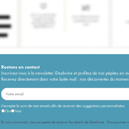
Restons en
contact
Inscrivez-vous à la newsletter iDealwine et profitez de nos pépites en a
Recevez directement dans votre boîte mail : nos découvertes du moment, 
J'accepte le suivi de mes emails afin de recevoir des suggestions personnalisées
Oui
Non
En vous inscrivant, vous acceptez de recevoir les emails de iDealwine. Vous pouvez 