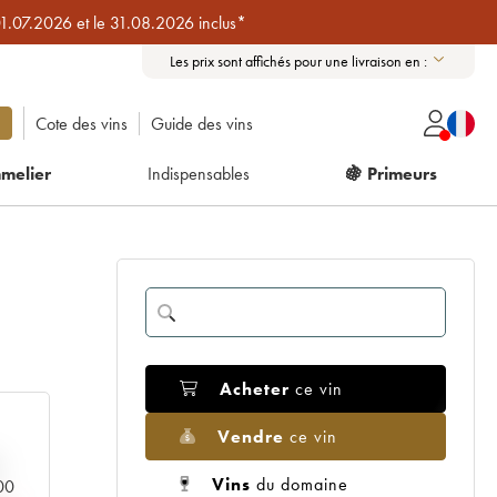
01.07.2026 et le 31.08.2026 inclus*
Les prix sont affichés pour une livraison en :
Cote des vins
Guide des vins
melier
Indispensables
🍇 Primeurs
Acheter
ce vin
Vendre
ce vin
Vins
du domaine
000