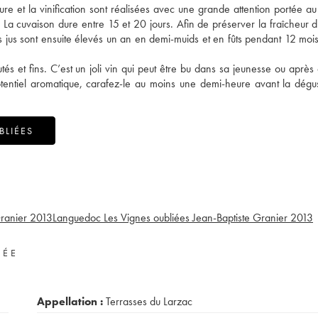
ture et la vinification sont réalisées avec une grande attention portée au 
 La cuvaison dure entre 15 et 20 jours. Afin de préserver la fraîcheur d
s jus sont ensuite élevés un an en demi-muids et en fûts pendant 12 mois
outés et fins. C’est un joli vin qui peut être bu dans sa jeunesse ou après
tentiel aromatique, carafez-le au moins une demi-heure avant la dégus
BLIÉES
ranier
2013
Languedoc Les Vignes oubliées Jean-Baptiste Granier
2013
VÉE
Appellation :
Terrasses du Larzac