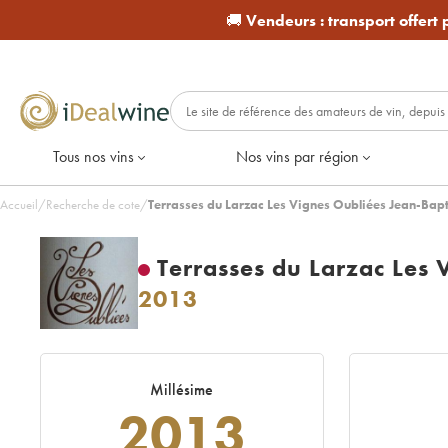
🚚
Vendeurs :
transport offert
Tous nos vins
Nos vins par région
Accueil
/
Recherche de cote
/
Terrasses du Larzac Les Vignes Oubliées Jean-Bap
Terrasses du Larzac Les 
2013
Millésime
2013