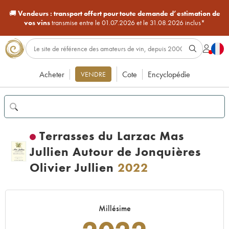
🚚
Vendeurs :
transport offert pour toute demande d’estimation de
vos vins
transmise entre le 01.07.2026 et le 31.08.2026 inclus*
Acheter
Cote
Encyclopédie
VENDRE
Terrasses du Larzac Mas
Jullien Autour de Jonquières
Olivier Jullien
2022
Millésime