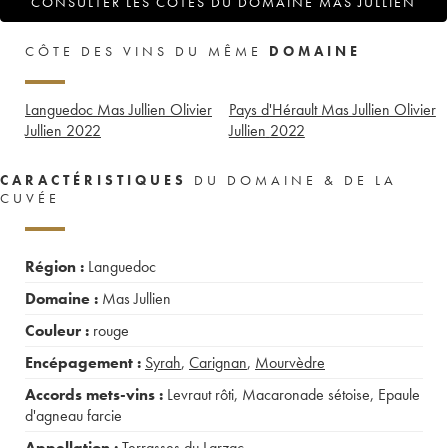
CONSULTER LES COTES DU DOMAINE MAS JULLIEN
CÔTE DES VINS DU MÊME
DOMAINE
Languedoc Mas Jullien Olivier
Pays d'Hérault Mas Jullien Olivier
Jullien
2022
Jullien
2022
CARACTÉRISTIQUES
DU DOMAINE & DE LA
CUVÉE
Région :
Languedoc
Domaine :
Mas Jullien
Couleur :
rouge
Encépagement :
Syrah
,
Carignan
,
Mourvèdre
Accords mets-vins :
Levraut rôti
,
Macaronade sétoise
,
Epaule
d'agneau farcie
Appellation :
Terrasses du Larzac