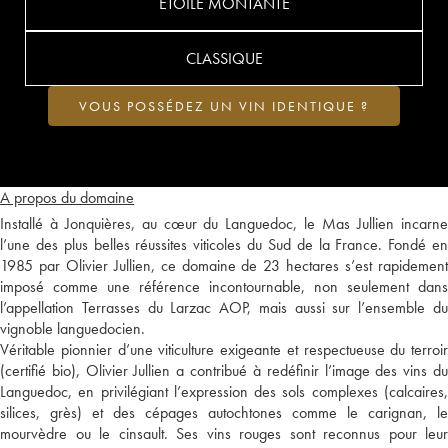
ETOILE MONTANTE
CLASSIQUE
VOUS POSSÉDEZ UN VIN IDENTIQUE ?
A propos du domaine
Installé à Jonquières, au cœur du Languedoc, le Mas Jullien incarne
l’une des plus belles réussites viticoles du Sud de la France. Fondé en
1985 par Olivier Jullien, ce domaine de 23 hectares s’est rapidement
imposé comme une référence incontournable, non seulement dans
l’appellation Terrasses du Larzac AOP, mais aussi sur l’ensemble du
vignoble languedocien.
Véritable pionnier d’une viticulture exigeante et respectueuse du terroir
(certifié bio), Olivier Jullien a contribué à redéfinir l’image des vins du
Languedoc, en privilégiant l’expression des sols complexes (calcaires,
silices, grès) et des cépages autochtones comme le carignan, le
mourvèdre ou le cinsault. Ses vins rouges sont reconnus pour leur