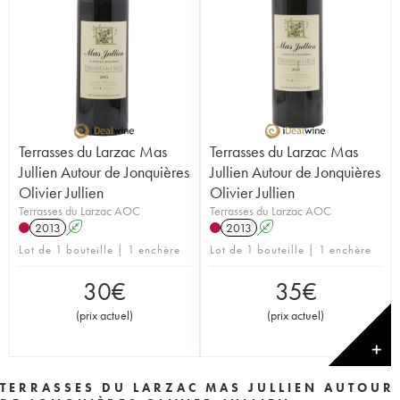
Terrasses du Larzac Mas
Terrasses du Larzac Mas
Jullien Autour de Jonquières
Jullien Autour de Jonquières
Olivier Jullien
Olivier Jullien
Terrasses du Larzac AOC
Terrasses du Larzac AOC
2013
A
2013
A
Lot de 1 bouteille | 1 enchère
Lot de 1 bouteille | 1 enchère
30
€
35
€
(
prix actuel
)
(
prix actuel
)
✕
TERRASSES DU LARZAC MAS JULLIEN AUTOUR