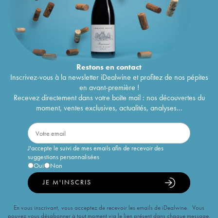
Restons en
contact
Inscrivez-vous à la newsletter iDealwine et profitez de nos pépites
en avant-première !
Recevez directement dans votre boîte mail : nos découvertes du
moment, ventes exclusives, actualités, analyses...
J'accepte le suivi de mes emails afin de recevoir des
suggestions personnalisées
Oui
Non
JE M'INSCRIS
En vous inscrivant, vous acceptez de recevoir les emails de iDealwine. Vous
pouvez vous désabonner à tout moment via le lien présent dans chaque message.