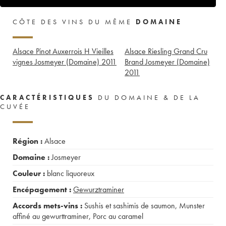
CÔTE DES VINS DU MÊME
DOMAINE
Alsace Pinot Auxerrois H Vieilles
Alsace Riesling Grand Cru
vignes Josmeyer (Domaine)
2011
Brand Josmeyer (Domaine)
2011
CARACTÉRISTIQUES
DU DOMAINE & DE LA
CUVÉE
Région :
Alsace
Domaine :
Josmeyer
Couleur :
blanc liquoreux
Encépagement :
Gewurztraminer
Accords mets-vins :
Sushis et sashimis de saumon
,
Munster
affiné au gewurttraminer
,
Porc au caramel