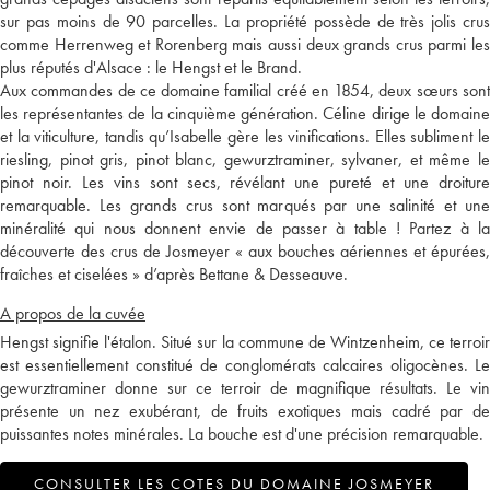
sur pas moins de 90 parcelles. La propriété possède de très jolis crus
comme Herrenweg et Rorenberg mais aussi deux grands crus parmi les
plus réputés d'Alsace : le Hengst et le Brand.
Aux commandes de ce domaine familial créé en 1854, deux sœurs sont
les représentantes de la cinquième génération. Céline dirige le domaine
et la viticulture, tandis qu’Isabelle gère les vinifications. Elles subliment le
riesling, pinot gris, pinot blanc, gewurztraminer, sylvaner, et même le
pinot noir. Les vins sont secs, révélant une pureté et une droiture
remarquable. Les grands crus sont marqués par une salinité et une
minéralité qui nous donnent envie de passer à table ! Partez à la
découverte des crus de Josmeyer « aux bouches aériennes et épurées,
fraîches et ciselées » d’après Bettane & Desseauve.
A propos de la cuvée
Hengst signifie l'étalon. Situé sur la commune de Wintzenheim, ce terroir
est essentiellement constitué de conglomérats calcaires oligocènes. Le
gewurztraminer donne sur ce terroir de magnifique résultats. Le vin
présente un nez exubérant, de fruits exotiques mais cadré par de
puissantes notes minérales. La bouche est d'une précision remarquable.
CONSULTER LES COTES DU DOMAINE JOSMEYER