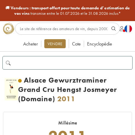
🚚
Vendeurs :
transport offert pour toute demande d’estimation de
vos vins
transmise entre le 01.07.2026 et le 31.08.2026 inclus*
Acheter
Cote
Encyclopédie
VENDRE
Alsace Gewurztraminer
Grand Cru Hengst Josmeyer
(Domaine)
2011
Millésime