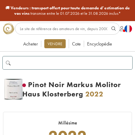
🚚
Vendeurs :
transport offert pour toute demande d’estimation de
vos vins
transmise entre le 01.07.2026 et le 31.08.2026 inclus*
Acheter
Cote
Encyclopédie
VENDRE
Pinot Noir Markus Molitor
Haus Klosterberg
2022
Millésime