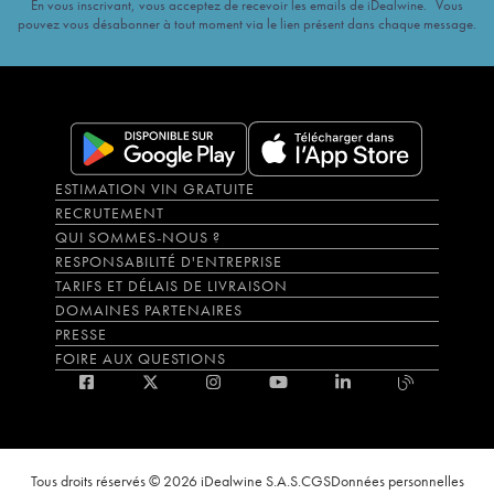
En vous inscrivant, vous acceptez de recevoir les emails de iDealwine. Vous
pouvez vous désabonner à tout moment via le lien présent dans chaque message.
ESTIMATION VIN GRATUITE
RECRUTEMENT
QUI SOMMES-NOUS ?
RESPONSABILITÉ D'ENTREPRISE
TARIFS ET DÉLAIS DE LIVRAISON
DOMAINES PARTENAIRES
PRESSE
FOIRE AUX QUESTIONS
Tous droits réservés © 2026 iDealwine S.A.S.
CGS
Données personnelles