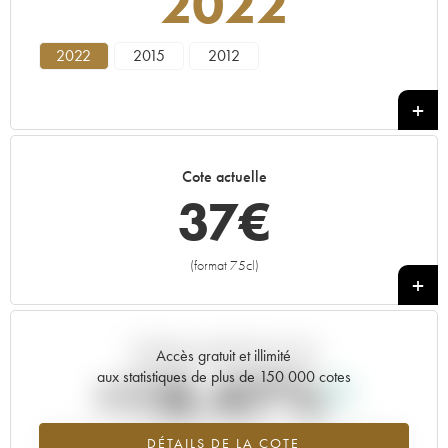
2022
2022
2015
2012
Cote actuelle
37
€
(format 75cl)
+
Tendance actuelle de la cote
Accès gratuit et illimité
+18.47%
aux statistiques de plus de 150 000 cotes
Tendance à la hausse du millésime 2022 en 2026 par rapport à
DÉTAILS DE LA COTE