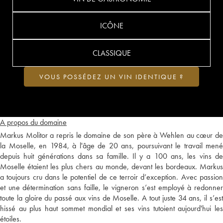
ICÔNE
CLASSIQUE
VOUS POSSÉDEZ UN VIN IDENTIQUE ?
A propos du domaine
Markus Molitor a repris le domaine de son père à Wehlen au cœur de
la Moselle, en 1984, à l'âge de 20 ans, poursuivant le travail mené
depuis huit générations dans sa famille. Il y a 100 ans, les vins de
Moselle étaient les plus chers au monde, devant les bordeaux. Markus
a toujours cru dans le potentiel de ce terroir d’exception. Avec passion
et une détermination sans faille, le vigneron s’est employé à redonner
toute la gloire du passé aux vins de Moselle. A tout juste 34 ans, il s’est
hissé au plus haut sommet mondial et ses vins tutoient aujourd'hui les
étoiles.