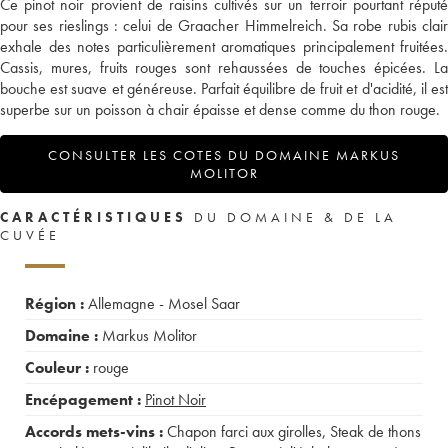
Ce pinot noir provient de raisins cultivés sur un terroir pourtant réputé
pour ses rieslings : celui de Graacher Himmelreich. Sa robe rubis clair
exhale des notes particulièrement aromatiques principalement fruitées.
Cassis, mures, fruits rouges sont rehaussées de touches épicées. La
bouche est suave et généreuse. Parfait équilibre de fruit et d'acidité, il est
superbe sur un poisson à chair épaisse et dense comme du thon rouge.
CONSULTER LES COTES DU DOMAINE MARKUS
MOLITOR
CARACTÉRISTIQUES
DU DOMAINE & DE LA
CUVÉE
Région :
Allemagne - Mosel Saar
Domaine :
Markus Molitor
Couleur :
rouge
Encépagement :
Pinot Noir
Accords mets-vins :
Chapon farci aux girolles
,
Steak de thons