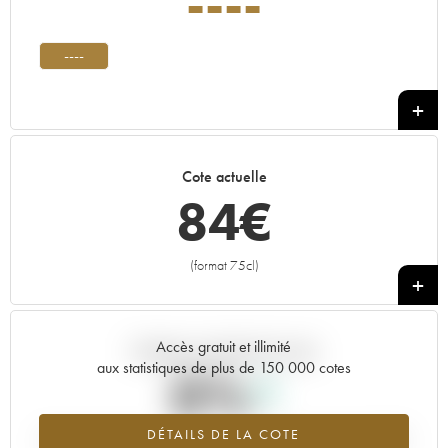
----
----
Cote actuelle
84
€
(format 75cl)
+
Accès gratuit et illimité
Tendance actuelle de la cote
aux statistiques de plus de 150 000 cotes
0%
DÉTAILS DE LA COTE
Tendance à la hausse du millésime ---- en 2026 par rapport à 2025