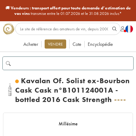
🚚
Vendeurs :
transport offert pour toute demande d’estimation de
vos vins
transmise entre le 01.07.2026 et le 31.08.2026 inclus*
Acheter
Cote
Encyclopédie
VENDRE
Kavalan Of. Solist ex-Bourbon
Cask Cask n°B101124001A -
bottled 2016 Cask Strength
----
Millésime