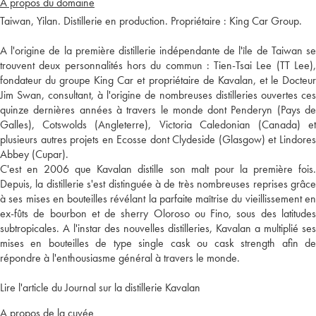
A propos du domaine
Taiwan, Yilan. Distillerie en production. Propriétaire : King Car Group.
A l'origine de la première distillerie indépendante de l'île de Taiwan se
trouvent deux personnalités hors du commun : Tien-Tsai Lee (TT Lee),
fondateur du groupe King Car et propriétaire de Kavalan, et le Docteur
Jim Swan, consultant, à l'origine de nombreuses distilleries ouvertes ces
quinze dernières années à travers le monde dont Penderyn (Pays de
Galles), Cotswolds (Angleterre), Victoria Caledonian (Canada) et
plusieurs autres projets en Ecosse dont Clydeside (Glasgow) et Lindores
Abbey (Cupar).
C'est en 2006 que Kavalan distille son malt pour la première fois.
Depuis, la distillerie s'est distinguée à de très nombreuses reprises grâce
à ses mises en bouteilles révélant la parfaite maîtrise du vieillissement en
ex-fûts de bourbon et de sherry Oloroso ou Fino, sous des latitudes
subtropicales. A l'instar des nouvelles distilleries, Kavalan a multiplié ses
mises en bouteilles de type single cask ou cask strength afin de
répondre à l'enthousiasme général à travers le monde.
Lire l'article du Journal sur la distillerie Kavalan
A propos de la cuvée