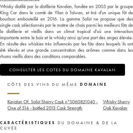
Whisky distillé par la distillerie Kavalan, fondée en 2005 par le groupe
King Car dans le comté de Yilan à Taïwan, et tiré d'un unique fût de
bourbon embouteillé en 2016. La gamme Solist ne propose que des
single cask sélectionnés par le maître de chais parmi les meilleurs fûts de
la distillerie et vieillis dans un climat tropical d'où une interaction
importante entre le bois et le whisky ainsi qu'une part des anges élevée.
En résulte des whiskies très influencés par les fûts dans lesquels ils ont
été élevés et une grande concentration des arômes comme dans les
rhums vieillis dans des conditions comparables.
CONSULTER LES COTES DU DOMAINE KAVALAN
CÔTE DES VINS DU MÊME
DOMAINE
Kavalan Of. Solist Sherry Cask n°S060821040 -
Whisky Sherry
One of 514 - bottled 2013 Cask Strength
Oak Kavalan
CARACTÉRISTIQUES
DU DOMAINE & DE LA
CUVÉE