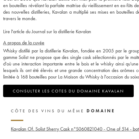
en bouteilles révélant la parfaite maîtrise du vieillissement en ex-fûts 
des nouvelles distilleries, Kavalan a multiplié ses mises en bouteille
travers le monde.
Lire l'article du Journal sur la distillerie Kavalan
A propos de la cuvée
Whisky distillé par la distillerie Kavalan, fondée en 2005 par le gro
gamme Solist ne propose que des single cask sélectionnés par le maître de
d'où une interaction importante entre le bois et le whisky ainsi qu'un
lesquels ils ont été élevés et une grande concentration des arômes c
limitée à 168 bouteilles pour La Maison du Whisky à l'occasion du soix
CONSULTER LES COTES DU DOMAINE KAVALAN
CÔTE DES VINS DU MÊME
DOMAINE
Kavalan Of. Solist Sherry Cask n°S060821040 - One of 514 - bot