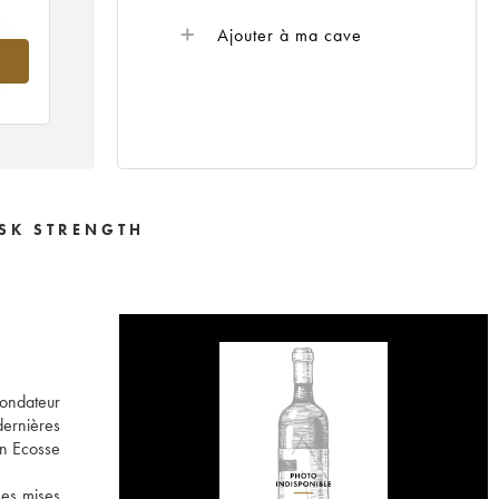
Ajouter à ma cave
--
ASK STRENGTH
fondateur
dernières
en Ecosse
ses mises