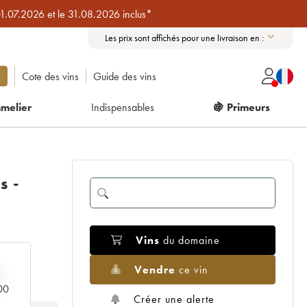
01.07.2026 et le 31.08.2026 inclus*
Les prix sont affichés pour une livraison en :
Cote des vins
Guide des vins
melier
Indispensables
🍇 Primeurs
s -
Vins
du domaine
Vendre
ce vin
000
Créer une alerte