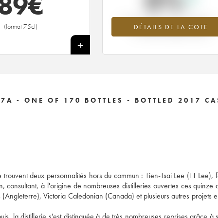
0%
89
€
Tendance à la hausse du millésime --
(format 75cl)
DÉTAILS DE LA COTE
en 2026 par rapport à 2025
+
A - ONE OF 170 BOTTLES - BOTTLED 2017 C
 se trouvent deux personnalités hors du commun : Tien-Tsai Lee (TT Lee), 
 consultant, à l'origine de nombreuses distilleries ouvertes ces quinze 
(Angleterre), Victoria Caledonian (Canada) et plusieurs autres projets 
is, la distillerie s'est distinguée à de très nombreuses reprises grâce à 