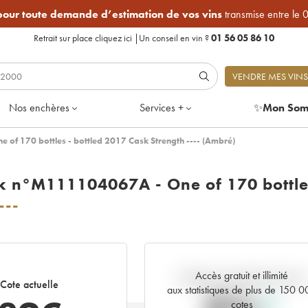
 pour toute demande d’estimation de vos vins
transmise entre le 
Retrait sur place
cliquez ici
|
Un conseil en vin ?
01 56 05 86 10
VENDRE MES VINS
Nos enchères
Services +
✨
Mon Som
f 170 bottles - bottled 2017 Cask Strength ---- (Ambré)
k n°M111104067A - One of 170 bottle
---
Accès gratuit et illimité
Tendance actuelle de la cote
Cote actuelle
aux statistiques de plus de 150 
cotes