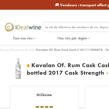
🚚
Vendeurs :
transport offert
Tous nos vins
Nos vins par région
Accueil
/
Recherche de cote
/
Kavalan Of. Rum Cask Cask n°M111104067A - One o
Kavalan Of. Rum Cask Cas
bottled 2017 Cask Strength
-
Millésime
----