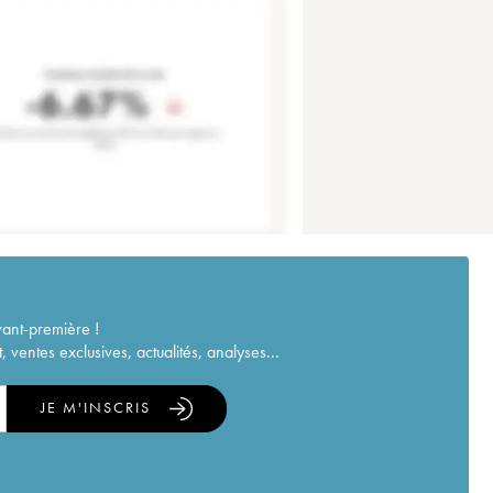
vant-première !
ventes exclusives, actualités, analyses...
JE M'INSCRIS