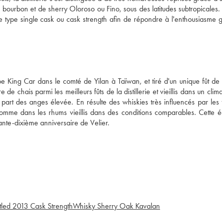
de bourbon et de sherry Oloroso ou Fino, sous des latitudes subtropicales. 
s de type single cask ou cask strength afin de répondre à l'enthousiasme 
upe King Car dans le comté de Yilan à Taïwan, et tiré d'un unique fût de
 chais parmi les meilleurs fûts de la distillerie et vieillis dans un clima
e part des anges élevée. En résulte des whiskies très influencés par les 
omme dans les rhums vieillis dans des conditions comparables. Cette éd
ante-dixième anniversaire de Velier.
tled 2013 Cask Strength
Whisky Sherry Oak Kavalan