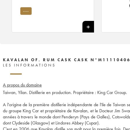
----
KAVALAN OF. RUM CASK CASK N°M111104067
LES INFORMATIONS
A propos du domaine
Taiwan, Yilan. Distillerie en production. Propriétaire : King Car Group.
A l'origine de la première distillerie indépendante de l'île de Taiwan
du groupe King Car et propriétaire de Kavalan, et le Docteur Jim Swan,
années à travers le monde dont Penderyn (Pays de Galles), Cotswolds 
dont Clydeside (Glasgow) et Lindores Abbey (Cupar).
C'est en 2006 que Kavalan distille son malt pour la première fois. Depu