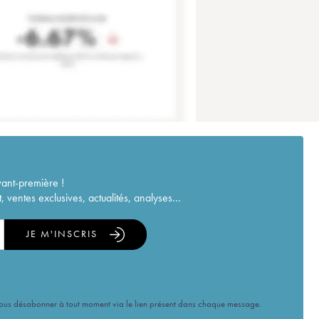
vant-première !
ventes exclusives, actualités, analyses...
JE M'INSCRIS
vous désabonner à tout moment via le lien présent dans chaque message.