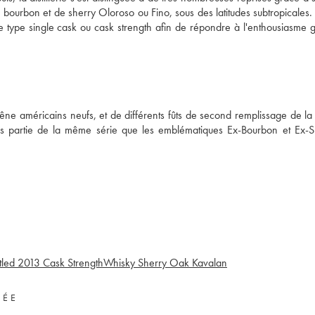
de bourbon et de sherry Oloroso ou Fino, sous des latitudes subtropicales. 
s de type single cask ou cask strength afin de répondre à l'enthousiasme 
ne américains neufs, et de différents fûts de second remplissage de la di
is partie de la même série que les emblématiques Ex-Bourbon et Ex-
tled 2013 Cask Strength
Whisky Sherry Oak Kavalan
VÉE