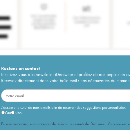
Restons en
contact
Inscrivez-vous à la newsletter iDealwine et profitez de nos pépites en a
Recevez directement dans votre boîte mail : nos découvertes du moment, 
J'accepte le suivi de mes emails afin de recevoir des suggestions personnalisées
Oui
Non
En vous inscrivant, vous acceptez de recevoir les emails de iDealwine. Vous pouvez 