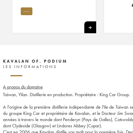
----
KAVALAN OF. PODIUM
LES INFORMATIONS
A propos du domaine
Taiwan, Yilan. Distillerie en production. Propriétaire : King Car Group.
A l'origine de la première distillerie indépendante de l'île de Taiwan
du groupe King Car et propriétaire de Kavalan, et le Docteur Jim Swan,
années à travers le monde dont Penderyn (Pays de Galles), Cotswolds 
dont Clydeside (Glasgow) et Lindores Abbey (Cupar).
C'est en 2006 que Kavalan distille son malt pour la première fois. Depu