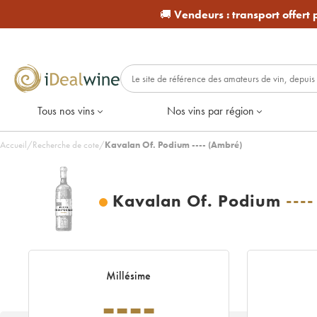
🚚
Vendeurs :
transport offert
Tous nos vins
Nos vins par région
Accueil
/
Recherche de cote
/
Kavalan Of. Podium ---- (Ambré)
Kavalan Of. Podium
----
Millésime
----