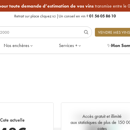
 pour toute demande d’estimation de vos vins
transmise entre le 
Retrait sur place
cliquez ici
|
Un conseil en vin ?
01 56 05 86 10
VENDRE MES VINS
Nos enchères
Services +
✨
Mon Som
Accès gratuit et illimité
Tendance actuelle de la cote
Cote actuelle
aux statistiques de plus de 150 
cotes