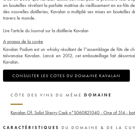
en bouteilles révélant la parfaite maîtrise du vieillissement en ex-fûts 
des nouvelles distilleries, Kavalan a multiplié ses mises en bouteille
travers le monde.
Lire l'article du Journal sur la distillerie Kavalan
A propos de la cuvée
Kavalan Podium est un whisky résultant de l’’assemblage de fûts de chê
taïwanaise Kavalan. Lancé en 2012, cet embouteillage fait désorma
Kavalan.
CONSULTER LES COTES DU DOMAINE KAVALAN
CÔTE DES VINS DU MÊME
DOMAINE
Kavalan Of. Solist Sherry Cask n°S060821040 - One of 514 - bot
CARACTÉRISTIQUES
DU DOMAINE & DE LA CU