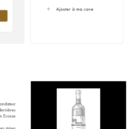
Ajouter à ma cave
--
fondateur
dernières
en Ecosse
ses mises