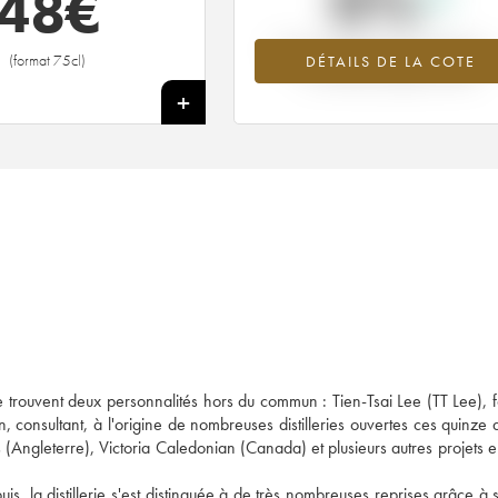
0%
48
€
Tendance à la hausse du millésime --
(format 75cl)
DÉTAILS DE LA COTE
en 2026 par rapport à 2025
+
 se trouvent deux personnalités hors du commun : Tien-Tsai Lee (TT Lee), 
 consultant, à l'origine de nombreuses distilleries ouvertes ces quinze 
(Angleterre), Victoria Caledonian (Canada) et plusieurs autres projets 
is, la distillerie s'est distinguée à de très nombreuses reprises grâce à 