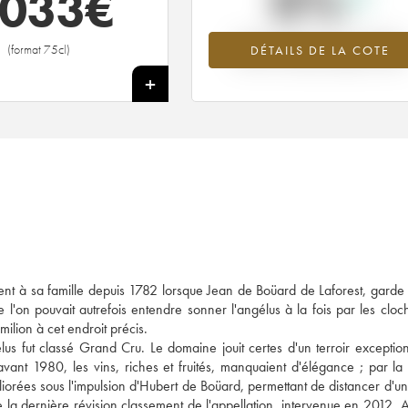
0%
 033
€
Tendance à la hausse du millésime
(format 75cl)
DÉTAILS DE LA COTE
2020 en 2026 par rapport à 2025
+
nt à sa famille depuis 1782 lorsque Jean de Boüard de Laforest, garde
e l'on pouvait autrefois entendre sonner l'angélus à la fois par les cloc
ilion à cet endroit précis.
s fut classé Grand Cru. Le domaine jouit certes d'un terroir exceptio
vant 1980, les vins, riches et fruités, manquaient d'élégance ; par la s
liorées sous l'impulsion d'Hubert de Boüard, permettant de distancer d'un
de la dernière révision classement de l'appellation, intervenue en 2012, 