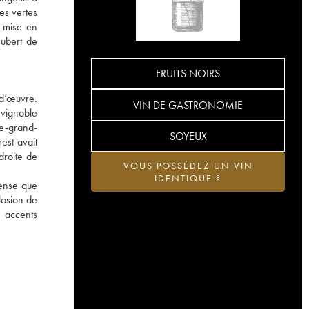
es vertes
a mise en
Hubert de
FRUITS NOIRS
d’œuvre.
VIN DE GASTRONOMIE
 vignoble
re-grand-
SOYEUX
est avait
droite de
VOUS POSSÉDEZ UN VIN
IDENTIQUE ?
tense que
losion de
x accents