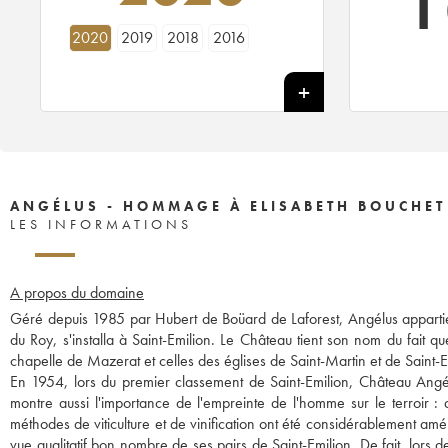
1
2020
2019
2018
2016
ANGÉLUS - HOMMAGE À ELISABETH BOUCHET
LES INFORMATIONS
A propos du domaine
Géré depuis 1985 par Hubert de Boüard de Laforest, Angélus appartie
du Roy, s'installa à Saint-Emilion. Le Château tient son nom du fait qu
chapelle de Mazerat et celles des églises de Saint-Martin et de Saint-Em
En 1954, lors du premier classement de Saint-Emilion, Château Angélu
montre aussi l'importance de l'empreinte de l'homme sur le terroir : a
méthodes de viticulture et de vinification ont été considérablement amé
vue qualitatif bon nombre de ses pairs de Saint-Emilion. De fait, lors 