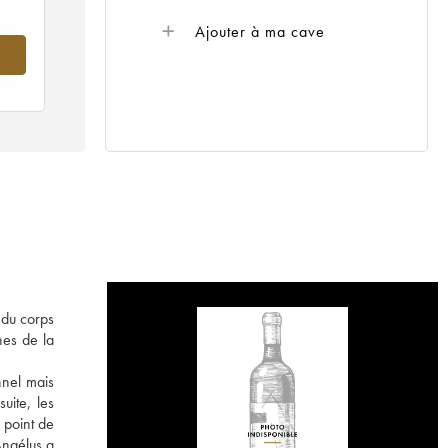
Ajouter à ma cave
 du corps
hes de la
nnel mais
uite, les
 point de
Angélus a