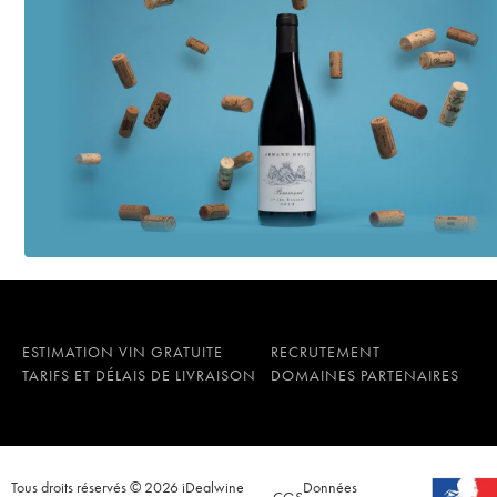
ESTIMATION VIN GRATUITE
RECRUTEMENT
TARIFS ET DÉLAIS DE LIVRAISON
DOMAINES PARTENAIRES
Tous droits réservés © 2026 iDealwine
Données
CGS