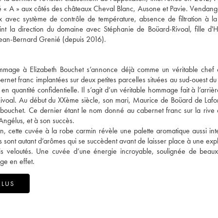
é « A » aux côtés des châteaux Cheval Blanc, Ausone et Pavie. Vendang
ox avec système de contrôle de température, absence de filtration à l
joint la direction du domaine avec Stéphanie de Boüard-Rivoal, fille d'
 Jean-Bernard Grenié (depuis 2016).
ommage à Elizabeth Bouchet s’annonce déjà comme un véritable chef 
rnet franc implantées sur deux petites parcelles situées au sud-ouest du
 quantité confidentielle. Il s’agit d’un véritable hommage fait à l’arriè
ivoal. Au début du XXème siècle, son mari, Maurice de Boüard de Lafor
bouchet. Ce dernier étant le nom donné au cabernet franc sur la rive 
’Angélus, et à son succès.
, cette cuvée à la robe carmin révèle une palette aromatique aussi in
res sont autant d’arômes qui se succèdent avant de laisser place à une exp
mais veloutés. Une cuvée d’une énergie incroyable, soulignée de beau
ge en effet.
ÉLUS