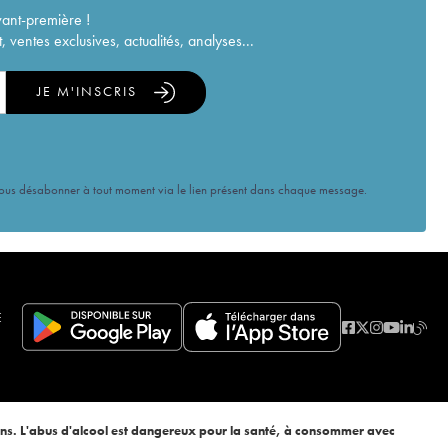
vant-première !
ventes exclusives, actualités, analyses...
JE M'INSCRIS
vous désabonner à tout moment via le lien présent dans chaque message.
E
ans. L'abus d'alcool est dangereux pour la santé, à consommer avec