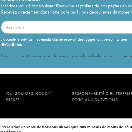
Inscrivez-vous à la newsletter iDealwine et profitez de nos pépites en a
Recevez directement dans votre boîte mail : nos découvertes du moment, 
J'accepte le suivi de mes emails afin de recevoir des suggestions personnalisées
Oui
Non
En vous inscrivant, vous acceptez de recevoir les emails de iDealwine. Vous pouvez 
QUI SOMMES-NOUS ?
RESPONSABILITÉ D'ENTREPRIS
PRESSE
FOIRE AUX QUESTIONS
Interdiction de vente de boissons alcooliques aux mineurs de moins de 18 
modération.