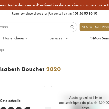
 pour toute demande d’estimation de vos vins
transmise entre le 
Retrait sur place
cliquez ici
|
Un conseil en vin ?
01 56 05 86 10
VENDRE MES VINS
Nos enchères
Services +
✨
Mon Som
uge)
isabeth Bouchet
2020
Accès gratuit et illimité
Tendance actuelle de la cote
Cote actuelle
aux statistiques de plus de 150 
cotes