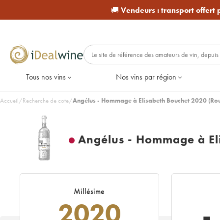
🚚
Vendeurs :
transport offert
Tous nos vins
Nos vins par région
Accueil
/
Recherche de cote
/
Angélus - Hommage à Elisabeth Bouchet 2020 (Ro
Angélus - Hommage à El
Millésime
2020