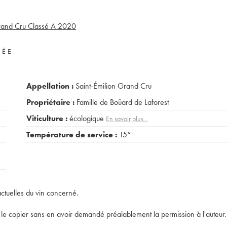
and Cru Classé A
2020
VÉE
Appellation :
Saint-Émilion Grand Cru
Propriétaire :
Famille de Boüard de Laforest
Viticulture :
écologique
En savoir plus...
Température de service :
15°
actuelles du vin concerné.
t de le copier sans en avoir demandé préalablement la permission à l'auteur.