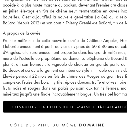
accédé à la plus haute marche du podium, devenant Premier cru class
en juillet, élevage en fûts de chêne neuf, fermentation en cuves in
bouteilles. C'est aujourd'hui la nouvelle génération (la 8e) qui a re
Boüard (depuis 2012) et son cousin Thierry Grenié-de Boüard, fils de
A propos de la cuvée
Premier millésime de cette nouvelle cuvée de Château Angelus, H
Elaborée uniquement à partir de vieilles vignes de 60 à 80 ans de cabe
d’Angelus, elle sera uniquement proposée dans les grands millésimes, en
mère de l’actuelle co-propriétaire du domaine, Stéphanie de Boüard-R
planté, en son honneur, le vignoble du château en grande partie de 
Bordeaux et qui aura largement contribué au style inimitable des vins d
Elevée pendant 22 mois en fûts de chêne des Vosges au grain très fin
complexe. Fraise des bois, myrtille, épices douces, truffe et olives noi
fruits noirs et rouges dans un palais puissant aux tanins fermes, 
minéraux jusqu’à une finale incroyablement longue. Un très bel homma
CONSULTER LES COTES DU DOMAINE CHÂTEAU ANG
CÔTE DES VINS DU MÊME
DOMAINE