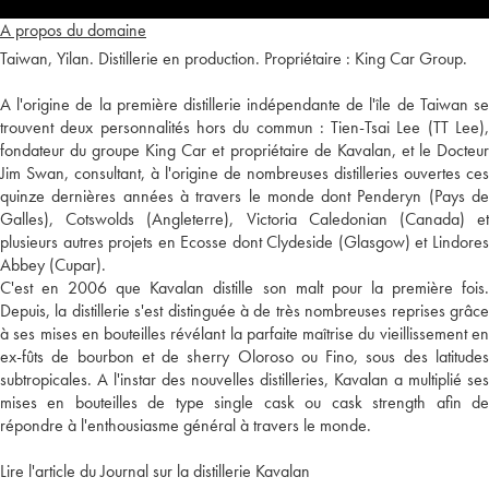
A propos du domaine
Taiwan, Yilan. Distillerie en production. Propriétaire : King Car Group.
A l'origine de la première distillerie indépendante de l'île de Taiwan se
trouvent deux personnalités hors du commun : Tien-Tsai Lee (TT Lee),
fondateur du groupe King Car et propriétaire de Kavalan, et le Docteur
Jim Swan, consultant, à l'origine de nombreuses distilleries ouvertes ces
quinze dernières années à travers le monde dont Penderyn (Pays de
Galles), Cotswolds (Angleterre), Victoria Caledonian (Canada) et
plusieurs autres projets en Ecosse dont Clydeside (Glasgow) et Lindores
Abbey (Cupar).
C'est en 2006 que Kavalan distille son malt pour la première fois.
Depuis, la distillerie s'est distinguée à de très nombreuses reprises grâce
à ses mises en bouteilles révélant la parfaite maîtrise du vieillissement en
ex-fûts de bourbon et de sherry Oloroso ou Fino, sous des latitudes
subtropicales. A l'instar des nouvelles distilleries, Kavalan a multiplié ses
mises en bouteilles de type single cask ou cask strength afin de
répondre à l'enthousiasme général à travers le monde.
Lire l'article du Journal sur la distillerie Kavalan