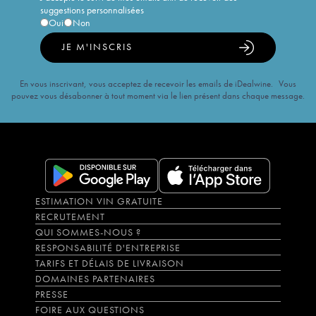
suggestions personnalisées
Oui
Non
JE M'INSCRIS
En vous inscrivant, vous acceptez de recevoir les emails de iDealwine. Vous
pouvez vous désabonner à tout moment via le lien présent dans chaque message.
ESTIMATION VIN GRATUITE
RECRUTEMENT
QUI SOMMES-NOUS ?
RESPONSABILITÉ D'ENTREPRISE
TARIFS ET DÉLAIS DE LIVRAISON
DOMAINES PARTENAIRES
PRESSE
FOIRE AUX QUESTIONS