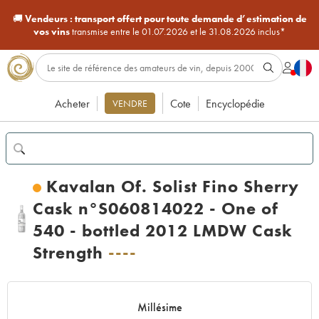
🚚
Vendeurs :
transport offert pour toute demande d’estimation de
vos vins
transmise entre le 01.07.2026 et le 31.08.2026 inclus*
Acheter
Cote
Encyclopédie
VENDRE
Kavalan Of. Solist Fino Sherry
Cask n°S060814022 - One of
540 - bottled 2012 LMDW Cask
Strength
----
Millésime