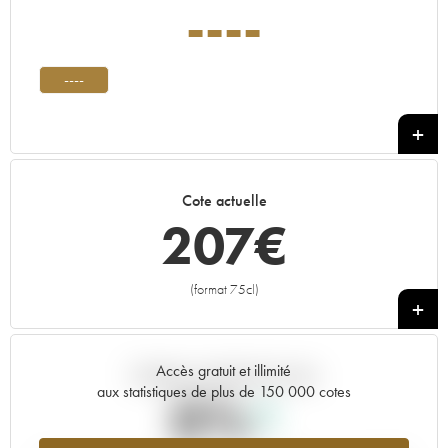
----
----
Cote actuelle
207
€
(format 75cl)
+
Accès gratuit et illimité
Tendance actuelle de la cote
aux statistiques de plus de 150 000 cotes
0%