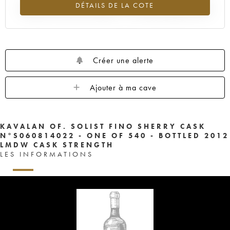
DÉTAILS DE LA COTE
Tendance à la hausse du millésime ---- en 2026 par rapport à 2025
Créer une alerte
Ajouter à ma cave
KAVALAN OF. SOLIST FINO SHERRY CASK
N°S060814022 - ONE OF 540 - BOTTLED 2012
LMDW CASK STRENGTH
LES INFORMATIONS