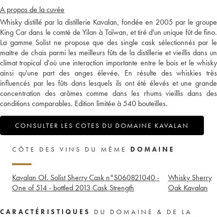
A propos de la cuvée
Whisky distillé par la distillerie Kavalan, fondée en 2005 par le groupe
King Car dans le comté de Yilan à Taïwan, et tiré d'un unique fût de fino.
La gamme Solist ne propose que des single cask sélectionnés par le
maître de chais parmi les meilleurs fûts de la distillerie et vieillis dans un
climat tropical d'où une interaction importante entre le bois et le whisky
ainsi qu'une part des anges élevée. En résulte des whiskies très
influencés par les fûts dans lesquels ils ont été élevés et une grande
concentration des arômes comme dans les rhums vieillis dans des
conditions comparables. Edition limitée à 540 bouteilles.
CONSULTER LES COTES DU DOMAINE KAVALAN
CÔTE DES VINS DU MÊME
DOMAINE
Kavalan Of. Solist Sherry Cask n°S060821040 -
Whisky Sherry
One of 514 - bottled 2013 Cask Strength
Oak Kavalan
CARACTÉRISTIQUES
DU DOMAINE & DE LA