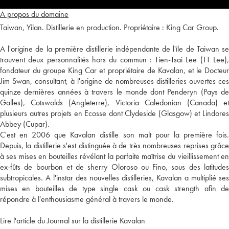
A propos du domaine
Taiwan, Yilan. Distillerie en production. Propriétaire : King Car Group.
A l'origine de la première distillerie indépendante de l'île de Taiwan se
trouvent deux personnalités hors du commun : Tien-Tsai Lee (TT Lee),
fondateur du groupe King Car et propriétaire de Kavalan, et le Docteur
Jim Swan, consultant, à l'origine de nombreuses distilleries ouvertes ces
quinze dernières années à travers le monde dont Penderyn (Pays de
Galles), Cotswolds (Angleterre), Victoria Caledonian (Canada) et
plusieurs autres projets en Ecosse dont Clydeside (Glasgow) et Lindores
Abbey (Cupar).
C'est en 2006 que Kavalan distille son malt pour la première fois.
Depuis, la distillerie s'est distinguée à de très nombreuses reprises grâce
à ses mises en bouteilles révélant la parfaite maîtrise du vieillissement en
ex-fûts de bourbon et de sherry Oloroso ou Fino, sous des latitudes
subtropicales. A l'instar des nouvelles distilleries, Kavalan a multiplié ses
mises en bouteilles de type single cask ou cask strength afin de
répondre à l'enthousiasme général à travers le monde.
Lire l'article du Journal sur la distillerie Kavalan