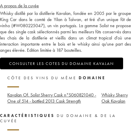
A propos de la cuvée
Whisky distillé par la distillerie Kavalan, fondée en 2005 par le groupe
King Car dans le comté de Yilan à Taïwan, et tiré d'un unique fût de
vinho (#W080225047), un vin portugais. La gamme Solist ne propose
que des single cask sélectionnés parmi les meilleurs fûts conservés dans
les chais de la distillerie et vieillis dans un climat tropical d'où une
interaction importante entre le bois et le whisky ainsi qu'une part des
anges élevée. Edition limitée à 187 bouteilles.
CONSULTER LES COTES DU DOMAINE KAVALAN
CÔTE DES VINS DU MÊME
DOMAINE
Kavalan Of. Solist Sherry Cask n°S060821040 -
Whisky Sherry
One of 514 - bottled 2013 Cask Strength
Oak Kavalan
CARACTÉRISTIQUES
DU DOMAINE & DE LA
CUVÉE