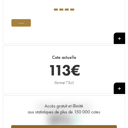
----
----
Cote actuelle
113
€
(format 75cl)
+
Accès gratuit et illimité
Tendance actuelle de la cote
aux statistiques de plus de 150 000 cotes
0%