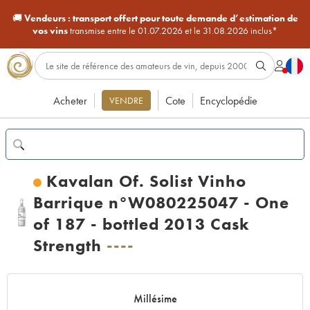
🚚
Vendeurs :
transport offert pour toute demande d’estimation de
vos vins
transmise entre le 01.07.2026 et le 31.08.2026 inclus*
Acheter
Cote
Encyclopédie
VENDRE
Kavalan Of. Solist Vinho
Barrique n°W080225047 - One
of 187 - bottled 2013 Cask
Strength
----
Millésime