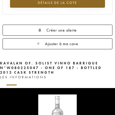
DÉTAILS DE LA COTE
Tendance à la hausse du millésime ---- en 2026 par rapport à 2025
Créer une alerte
Ajouter à ma cave
KAVALAN OF. SOLIST VINHO BARRIQUE
N°W080225047 - ONE OF 187 - BOTTLED
2013 CASK STRENGTH
LES INFORMATIONS