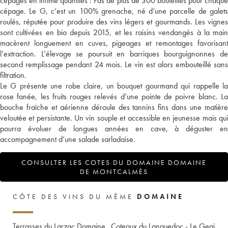
cépages en infime quantités : Pas de plus de 300 bouteilles pour chaque
cépage. Le G, c’est un 100% grenache, né d’une parcelle de galets
roulés, réputée pour produire des vins légers et gourmands. Les vignes
sont cultivées en bio depuis 2015, et les raisins vendangés à la main
macèrent longuement en cuves, pigeages et remontages favorisant
l’extraction. L’élevage se poursuit en barriques bourguignonnes de
second remplissage pendant 24 mois. Le vin est alors embouteillé sans
filtration.
Le G présente une robe claire, un bouquet gourmand qui rappelle la
rose fanée, les fruits rouges relevés d’une pointe de poivre blanc. La
bouche fraîche et aérienne déroule des tannins fins dans une matière
veloutée et persistante. Un vin souple et accessible en jeunesse mais qui
pourra évoluer de longues années en cave, à déguster en
accompagnement d’une salade sarladaise.
CONSULTER LES COTES DU DOMAINE DOMAINE
DE MONTCALMÈS
CÔTE DES VINS DU MÊME
DOMAINE
Terrasses du Larzac Domaine
Coteaux du Languedoc - Le Geai