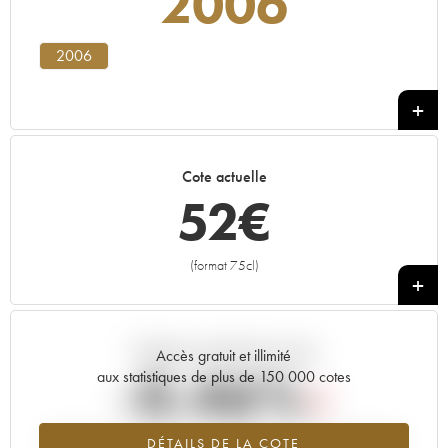
2006
2006
Cote actuelle
52
€
(format 75cl)
+
Tendance actuelle de la cote
Accès gratuit et illimité
-0.46%
aux statistiques de plus de 150 000 cotes
Tendance à la baisse du millésime 2006 en 2026 par rapport à
DÉTAILS DE LA COTE