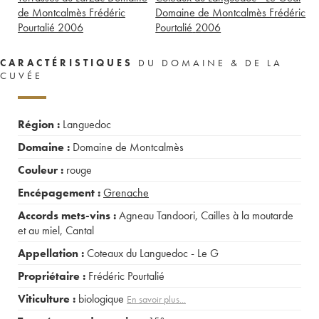
de Montcalmès Frédéric
Domaine de Montcalmès Frédéric
Pourtalié
2006
Pourtalié
2006
CARACTÉRISTIQUES
DU DOMAINE & DE LA
CUVÉE
Région :
Languedoc
Domaine :
Domaine de Montcalmès
Couleur :
rouge
Encépagement :
Grenache
Accords mets-vins :
Agneau Tandoori
,
Cailles à la moutarde
et au miel
,
Cantal
Appellation :
Coteaux du Languedoc - Le G
Propriétaire :
Frédéric Pourtalié
Viticulture :
biologique
En savoir plus...