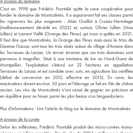
A propos du domaine
C'est en 1998 que Frédéric Pourtalié quitte la cave coopérative pour
fonder le domaine de Montcalmès. Il a auparavant fait ses classes parmi
les vignerons les plus exigeants : Alain Graillot à Crozes-Hermitage
(malheureusement décédé en 2022) et, surtout, Olivier Jullien (Mas
Jullien) et Laurent Vaillé (Grange des Pères) qui nous a quittés en 2021.
Il faut dire que Montcalmès, la Grange des Pères mais aussi le Mas de
Daumas Gassac sont tous les trois situés autour du village d'Aniane dans
les Terrasses du Larzac. Un terroir énorme que ces trois domaines sont
parvenus à magnifier. Situé à une trentaine de km au Nord-Ouest de
Montpellier, l'exploitation s'étend sur 22 hectares en appellation
Terrasses du Larzac et est conduite avec soin, en agriculture bio certifiée
(début de conversion en 2012, effective en 2015). En cave, les
macérations durent environ 30 jours et l'élevage se fait en fûts de chêne
ancien. Les vins de Montcalmès n'ont cessé de gagner en précision et
en équilibre pour se hisser parmi les plus beaux crus languedociens.
Plus d'informations :
Lire l'article du blog sur le domaine de Montcalmès
A propos de la cuvée
Selon les millésimes, Frédéric Pourtalié produit des micro-cuvées mono-