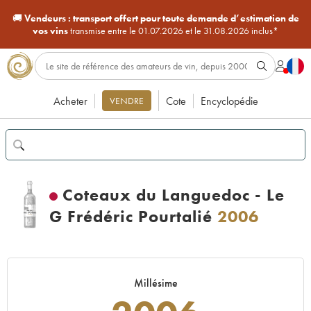
🚚
Vendeurs :
transport offert pour toute demande d’estimation de
vos vins
transmise entre le 01.07.2026 et le 31.08.2026 inclus*
Acheter
Cote
Encyclopédie
VENDRE
Coteaux du Languedoc - Le
G Frédéric Pourtalié
2006
Millésime