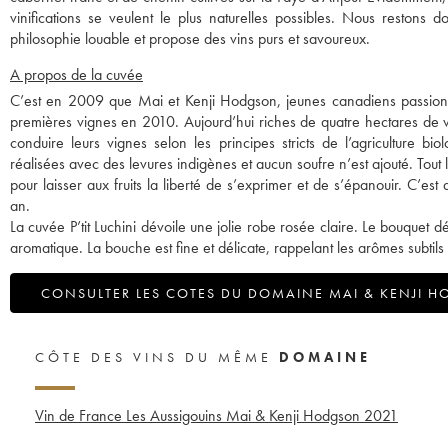
vinifications se veulent le plus naturelles possibles. Nous restons
philosophie louable et propose des vins purs et savoureux.
A propos de la cuvée
C’est en 2009 que Mai et Kenji Hodgson, jeunes canadiens passionné
premières vignes en 2010. Aujourd’hui riches de quatre hectares de v
conduire leurs vignes selon les principes stricts de l’agriculture biol
réalisées avec des levures indigènes et aucun soufre n’est ajouté. Tout l
pour laisser aux fruits la liberté de s’exprimer et de s’épanouir. C’
an.
La cuvée P’tit Luchini dévoile une jolie robe rosée claire. Le bouquet
aromatique. La bouche est fine et délicate, rappelant les arômes subtils 
CONSULTER LES COTES DU DOMAINE MAI & KENJI 
CÔTE DES VINS DU MÊME
DOMAINE
Vin de France Les Aussigouins Mai & Kenji Hodgson
2021