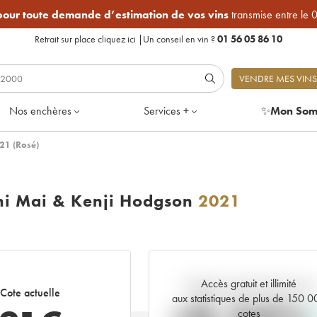
 pour toute demande d’estimation de vos vins
transmise entre le 
Retrait sur place
cliquez ici
|
Un conseil en vin ?
01 56 05 86 10
VENDRE MES VINS
Nos enchères
Services +
✨
Mon Som
021 (Rosé)
ini Mai & Kenji Hodgson
2021
Accès gratuit et illimité
Tendance actuelle de la cote
Cote actuelle
aux statistiques de plus de 150 
cotes