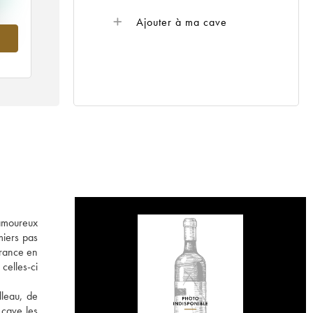
Ajouter à ma cave
021
 amoureux
miers pas
France en
 celles-ci
lleau, de
 cave les