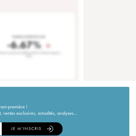
vant-première !
ventes exclusives, actualités, analyses...
JE M'INSCRIS