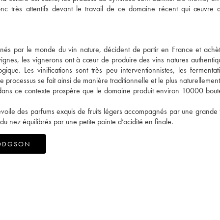
 donc très attentifs devant le travail de ce domaine récent qui œuvre
s par le monde du vin nature, décident de partir en France et achèt
ignes, les vignerons ont à cœur de produire des vins natures authentiq
ogique. Les vinifications sont très peu interventionnistes, les fermentat
e processus se fait ainsi de manière traditionnelle et le plus naturellemen
est dans ce contexte prospère que le domaine produit environ 10000 boute
 dévoile des parfums exquis de fruits légers accompagnés par une grande 
du nez équilibrés par une petite pointe d’acidité en finale.
HODGSON