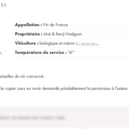
VÉE
Appellation :
Vin de France
Propriétaire :
Mai & Kenji Hodgson
Viticulture :
biologique et nature
En savoir plus...
s
,
Température de service :
16°
actuelles du vin concerné.
t de le copier sans en avoir demandé préalablement la permission à l'auteur.