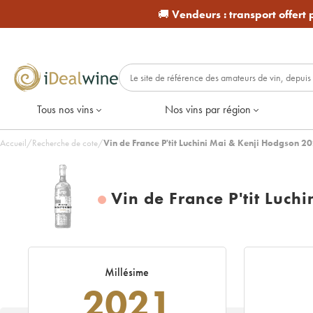
🚚
Vendeurs :
transport offert
Tous nos vins
Nos vins par région
Accueil
/
Recherche de cote
/
Vin de France P'tit Luchini Mai & Kenji Hodgson 2
Vin de France P'tit Luch
Millésime
2021