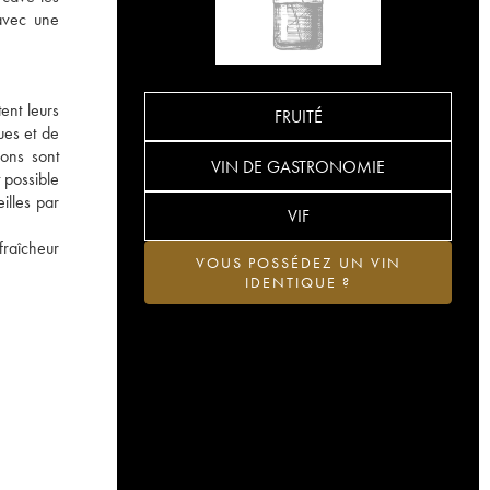
 avec une
ent leurs
FRUITÉ
ues et de
ions sont
VIN DE GASTRONOMIE
t possible
illes par
VIF
fraîcheur
VOUS POSSÉDEZ UN VIN
IDENTIQUE ?