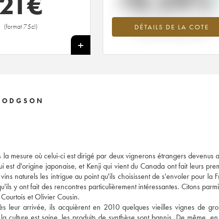
+0.24%
21
€
Tendance à la hausse du millésime 2
(format 75cl)
DÉTAILS DE LA COTE
en 2026 par rapport à 2025
+
I HODGSON
s la mesure où celui-ci est dirigé par deux vignerons étrangers devenus
i est d'origine japonaise, et Kenji qui vient du Canada ont fait leurs pre
ns naturels les intrigue au point qu'ils choisissent de s'envoler pour la 
'ils y ont fait des rencontres particulièrement intéressantes. Citons parmi
Courtois et Olivier Cousin.
ès leur arrivée, ils acquièrent en 2010 quelques vieilles vignes de gro
 la culture est saine, les produits de synthèse sont bannis. De même, en