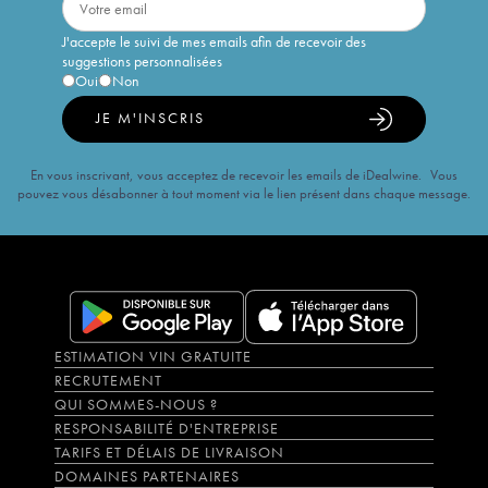
J'accepte le suivi de mes emails afin de recevoir des
suggestions personnalisées
Oui
Non
JE M'INSCRIS
En vous inscrivant, vous acceptez de recevoir les emails de iDealwine. Vous
pouvez vous désabonner à tout moment via le lien présent dans chaque message.
ESTIMATION VIN GRATUITE
RECRUTEMENT
QUI SOMMES-NOUS ?
RESPONSABILITÉ D'ENTREPRISE
TARIFS ET DÉLAIS DE LIVRAISON
DOMAINES PARTENAIRES