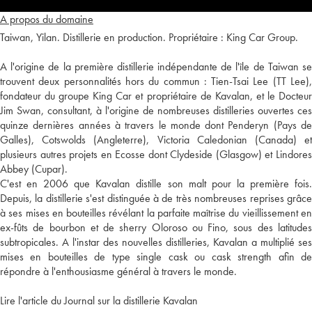
A propos du domaine
Taiwan, Yilan. Distillerie en production. Propriétaire : King Car Group.
A l'origine de la première distillerie indépendante de l'île de Taiwan se
trouvent deux personnalités hors du commun : Tien-Tsai Lee (TT Lee),
fondateur du groupe King Car et propriétaire de Kavalan, et le Docteur
Jim Swan, consultant, à l'origine de nombreuses distilleries ouvertes ces
quinze dernières années à travers le monde dont Penderyn (Pays de
Galles), Cotswolds (Angleterre), Victoria Caledonian (Canada) et
plusieurs autres projets en Ecosse dont Clydeside (Glasgow) et Lindores
Abbey (Cupar).
C'est en 2006 que Kavalan distille son malt pour la première fois.
Depuis, la distillerie s'est distinguée à de très nombreuses reprises grâce
à ses mises en bouteilles révélant la parfaite maîtrise du vieillissement en
ex-fûts de bourbon et de sherry Oloroso ou Fino, sous des latitudes
subtropicales. A l'instar des nouvelles distilleries, Kavalan a multiplié ses
mises en bouteilles de type single cask ou cask strength afin de
répondre à l'enthousiasme général à travers le monde.
Lire l'article du Journal sur la distillerie Kavalan