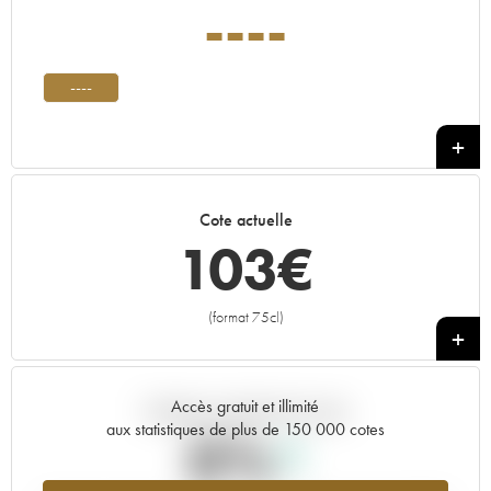
----
----
Cote actuelle
103
€
(format 75cl)
+
Accès gratuit et illimité
Tendance actuelle de la cote
aux statistiques de plus de 150 000 cotes
0%