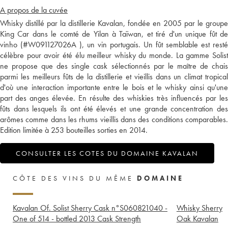
A propos de la cuvée
Whisky distillé par la distillerie Kavalan, fondée en 2005 par le groupe
King Car dans le comté de Yilan à Taïwan, et tiré d'un unique fût de
vinho (#W091127026A ), un vin portugais. Un fût semblable est resté
célèbre pour avoir été élu meilleur whisky du monde. La gamme Solist
ne propose que des single cask sélectionnés par le maître de chais
parmi les meilleurs fûts de la distillerie et vieillis dans un climat tropical
d'où une interaction importante entre le bois et le whisky ainsi qu'une
part des anges élevée. En résulte des whiskies très influencés par les
fûts dans lesquels ils ont été élevés et une grande concentration des
arômes comme dans les rhums vieillis dans des conditions comparables.
Edition limitée à 253 bouteilles sorties en 2014.
CONSULTER LES COTES DU DOMAINE KAVALAN
CÔTE DES VINS DU MÊME
DOMAINE
Kavalan Of. Solist Sherry Cask n°S060821040 -
Whisky Sherry
One of 514 - bottled 2013 Cask Strength
Oak Kavalan