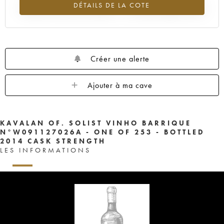
DÉTAILS DE LA COTE
Tendance à la hausse du millésime ---- en 2026 par rapport à 2025
Créer une alerte
Ajouter à ma cave
KAVALAN OF. SOLIST VINHO BARRIQUE
N°W091127026A - ONE OF 253 - BOTTLED
2014 CASK STRENGTH
LES INFORMATIONS