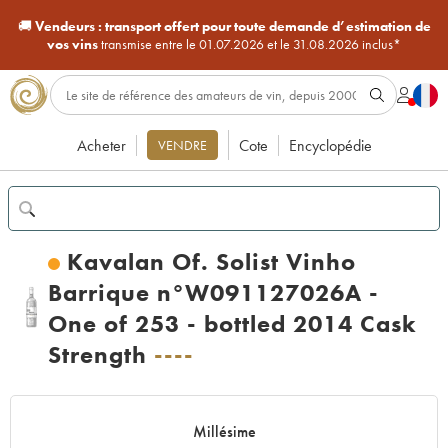
🚚
Vendeurs :
transport offert pour toute demande d’estimation de
vos vins
transmise entre le 01.07.2026 et le 31.08.2026 inclus*
Acheter
Cote
Encyclopédie
VENDRE
Kavalan Of. Solist Vinho
Barrique n°W091127026A -
One of 253 - bottled 2014 Cask
Strength
----
Millésime