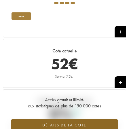
----
----
Cote actuelle
52
€
(format 75cl)
+
Accès gratuit et illimité
Tendance actuelle de la cote
aux statistiques de plus de 150 000 cotes
0%
DÉTAILS DE LA COTE
Tendance à la hausse du millésime ---- en 2026 par rapport à 2025