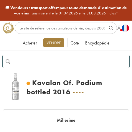
🚚
Vendeurs :
transport offert pour toute demande d’estimation de
vos vins
transmise entre le 01.07.2026 et le 31.08.2026 inclus*
Acheter
Cote
Encyclopédie
VENDRE
Kavalan Of. Podium
bottled 2016
----
Millésime