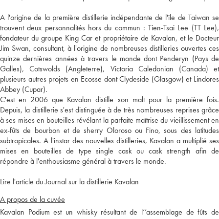
A l'origine de la première distillerie indépendante de l'île de Taiwan se
trouvent deux personnalités hors du commun : Tien-Tsai Lee (TT Lee),
fondateur du groupe King Car et propriétaire de Kavalan, et le Docteur
Jim Swan, consultant, à l'origine de nombreuses distilleries ouvertes ces
quinze dernières années à travers le monde dont Penderyn (Pays de
Galles), Cotswolds (Angleterre), Victoria Caledonian (Canada) et
plusieurs autres projets en Ecosse dont Clydeside (Glasgow) et Lindores
Abbey (Cupar).
C'est en 2006 que Kavalan distille son malt pour la première fois.
Depuis, la distillerie s'est distinguée à de très nombreuses reprises grâce
à ses mises en bouteilles révélant la parfaite maîtrise du vieillissement en
ex-fûts de bourbon et de sherry Oloroso ou Fino, sous des latitudes
subtropicales. A l'instar des nouvelles distilleries, Kavalan a multiplié ses
mises en bouteilles de type single cask ou cask strength afin de
répondre à l'enthousiasme général à travers le monde.
Lire l'article du Journal sur la distillerie Kavalan
A propos de la cuvée
Kavalan Podium est un whisky résultant de l’’assemblage de fûts de