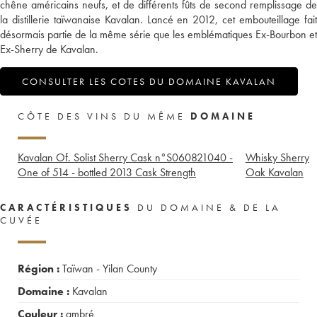
chêne américains neufs, et de différents fûts de second remplissage de
la distillerie taïwanaise Kavalan. Lancé en 2012, cet embouteillage fait
désormais partie de la même série que les emblématiques Ex-Bourbon et
Ex-Sherry de Kavalan.
CONSULTER LES COTES DU DOMAINE KAVALAN
CÔTE DES VINS DU MÊME
DOMAINE
Kavalan Of. Solist Sherry Cask n°S060821040 -
Whisky Sherry
One of 514 - bottled 2013 Cask Strength
Oak Kavalan
CARACTÉRISTIQUES
DU DOMAINE & DE LA
CUVÉE
Région :
Taïwan - Yilan County
Domaine :
Kavalan
Couleur :
ambré