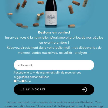
Restons en
contact
Inscrivez-vous à la newsletter iDealwine et profitez de nos pépites
en avant-première !
Recevez directement dans votre boîte mail : nos découvertes du
moment, ventes exclusives, actualités, analyses...
J'accepte le suivi de mes emails afin de recevoir des
suggestions personnalisées
Oui
Non
JE M'INSCRIS
En vous inscrivant, vous acceptez de recevoir les emails de iDealwine. Vous
pouvez vous désabonner à tout moment via le lien présent dans chaque message.