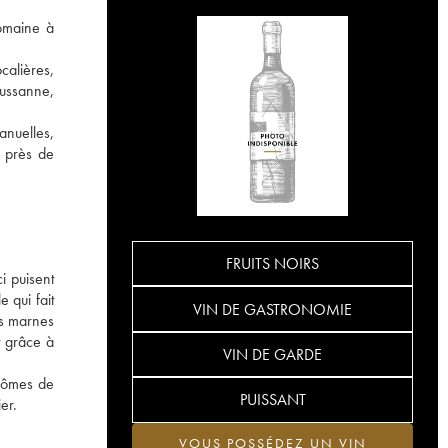
domaine à
calières,
oussanne,
anuelles,
s près de
FRUITS NOIRS
i puisent
 qui fait
VIN DE GASTRONOMIE
es marnes
t grâce à
VIN DE GARDE
arômes de
PUISSANT
er.
VOUS POSSÉDEZ UN VIN