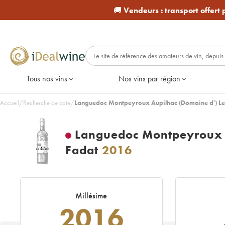
🚚
Vendeurs :
transport offert
Tous nos vins
Nos vins par région
Accueil
/
Recherche de cote
/
Languedoc Montpeyroux Aupilhac (Domaine d') Le 
Languedoc Montpeyroux A
Fadat
2016
Millésime
2016