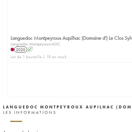
Languedoc Montpeyroux Aupilhac (Domaine d') Le Clos Syl
Languedoc Montpeyroux AOC
2020
A
Lot de 1 bouteille | 10 en stock
LANGUEDOC MONTPEYROUX AUPILHAC (DOMAI
LES INFORMATIONS