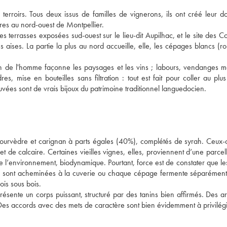
erroirs. Tous deux issus de familles de vignerons, ils ont créé leur 
tres au nord-ouest de Montpellier.
s terrasses exposées sud-ouest sur le lieu-dit Aupilhac, et le site des Co
ses aises. La partie la plus au nord accueille, elle, les cépages blancs (r
in de l'homme façonne les paysages et les vins ; labours, vendanges m
es, mise en bouteilles sans filtration : tout est fait pour coller au plu
 cuvées sont de vrais bijoux du patrimoine traditionnel languedocien.
ourvèdre et carignan à parts égales (40%), complétés de syrah. Ceux-c
t de calcaire. Certaines vieilles vignes, elles, proviennent d’une parcelle
de l’environnement, biodynamique. Pourtant, force est de constater que l
aies sont acheminées à la cuverie ou chaque cépage fermente séparémen
ois sous bois.
résente un corps puissant, structuré par des tanins bien affirmés. Des 
out. Des accords avec des mets de caractère sont bien évidemment à privilégi