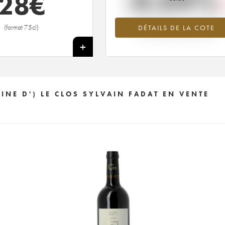
-0.04%
28
€
Tendance à la baisse du millésime 2
(format 75cl)
DÉTAILS DE LA COTE
en 2026 par rapport à 2025
+
E D') LE CLOS SYLVAIN FADAT EN VENTE