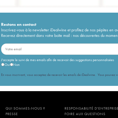
Restons en
contact
Inscrivez-vous à la newsletter iDealwine et profitez de nos pépites en a
Recevez directement dans votre boîte mail : nos découvertes du moment, 
J'accepte le suivi de mes emails afin de recevoir des suggestions personnalisées
Oui
Non
En vous inscrivant, vous acceptez de recevoir les emails de iDealwine. Vous pouvez 
QUI SOMMES-NOUS ?
RESPONSABILITÉ D'ENTREPRIS
PRESSE
FOIRE AUX QUESTIONS