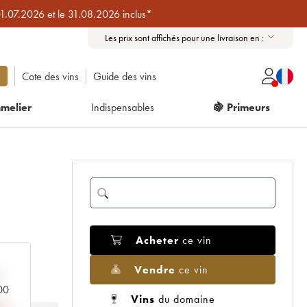
01.07.2026 et le 31.08.2026 inclus*
Les prix sont affichés pour une livraison en :
Cote des vins
Guide des vins
melier
Indispensables
🍇 Primeurs
Acheter
ce vin
Vendre
ce vin
000
Vins
du domaine