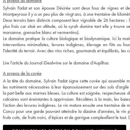
A propos du domaine
Sylvain Fadat et son épouse Désirée sont deux fous de vignes et de t
Montpeyroux il y a un peu plus de vingt ans, à une trentaine de kilomè
Deux terroirs bien distincts composent leur vignoble de 26 hectares : le
plus frais car situé en altitude, où la syrah domine tant elle y trouve 
marsanne, grenache blanc et vermentino).
Le domaine pratique la culture biologique et biodynamique. Ici la ma
interventions minimalistes, levures indigènes, élevage en fûts ou foudr
l'identité du terroir. Avec des vins riches, gourmands et équilibrés, les
Lire l'article du Journal iDealwine sur le domaine d'Aupilhac
A propos de la cuvée
A la tête du domaine, Sylvain Fadat signe cette cuvée qui assemble m
les nutriments nécessaires à leur épanouissement sur des sols d’argile e
la part belle aux marnes bleues. La culture est soignée, respectueuse 
calcaires sont éreintantes à apprivoiser. Récoltées à la main, les b
l’action des levures indigènes. Le vin mature ensuite une trentaine de m
Conçu pour une garde pouvant atteindre la dizaine d’années, le vin p
fruits cuits, de fruits noirs, d’épices et de garrigue complexifient le t