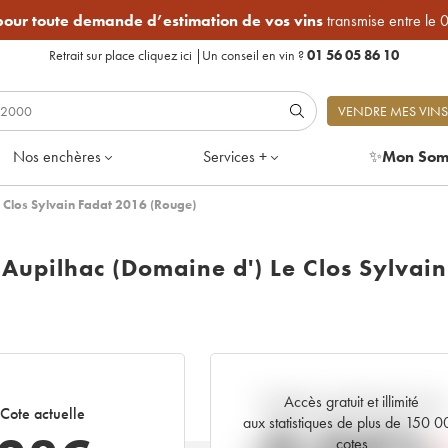
 pour toute demande d’estimation de vos vins
transmise entre le 
Retrait sur place
cliquez ici
|
Un conseil en vin ?
01 56 05 86 10
VENDRE MES VINS
Nos enchères
Services +
✨
Mon Som
Clos Sylvain Fadat 2016 (Rouge)
upilhac (Domaine d') Le Clos Sylvain
Accès gratuit et illimité
Tendance actuelle de la cote
Cote actuelle
aux statistiques de plus de 150 
cotes