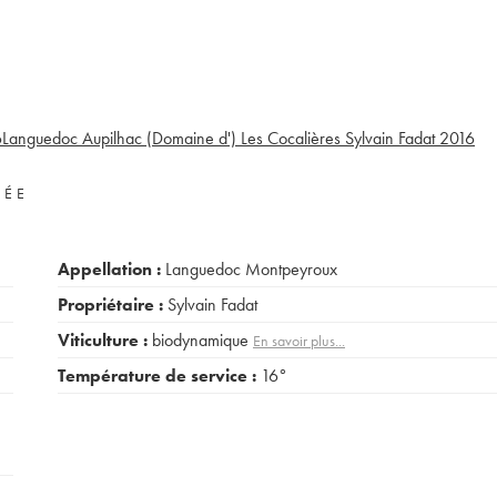
6
Languedoc Aupilhac (Domaine d') Les Cocalières Sylvain Fadat
2016
VÉE
Appellation :
Languedoc Montpeyroux
Propriétaire :
Sylvain Fadat
Viticulture :
biodynamique
En savoir plus...
Température de service :
16°