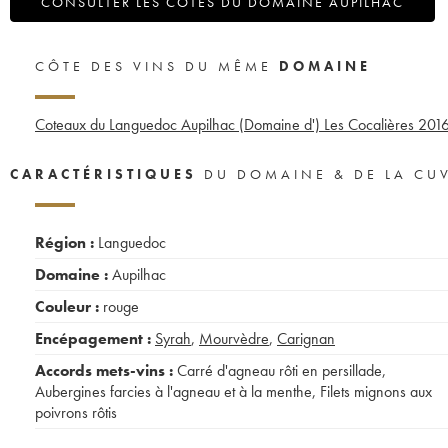
CONSULTER LES COTES DU DOMAINE AUPILHAC
CÔTE DES VINS DU MÊME
DOMAINE
Coteaux du Languedoc Aupilhac (Domaine d') Les Cocalières
201
CARACTÉRISTIQUES
DU DOMAINE & DE LA CU
Région :
Languedoc
Domaine :
Aupilhac
Couleur :
rouge
Encépagement :
Syrah
,
Mourvèdre
,
Carignan
Accords mets-vins :
Carré d'agneau rôti en persillade
,
Aubergines farcies à l'agneau et à la menthe
,
Filets mignons aux
poivrons rôtis