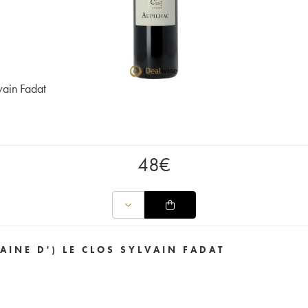
vain Fadat
48
€
NE D') LE CLOS SYLVAIN FADAT