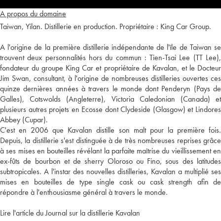
A propos du domaine
Taiwan, Yilan. Distillerie en production. Propriétaire : King Car Group.
A l'origine de la première distillerie indépendante de l'île de Taiwan se
trouvent deux personnalités hors du commun : Tien-Tsai Lee (TT Lee),
fondateur du groupe King Car et propriétaire de Kavalan, et le Docteur
Jim Swan, consultant, à l'origine de nombreuses distilleries ouvertes ces
quinze dernières années à travers le monde dont Penderyn (Pays de
Galles), Cotswolds (Angleterre), Victoria Caledonian (Canada) et
plusieurs autres projets en Ecosse dont Clydeside (Glasgow) et Lindores
Abbey (Cupar).
C'est en 2006 que Kavalan distille son malt pour la première fois.
Depuis, la distillerie s'est distinguée à de très nombreuses reprises grâce
à ses mises en bouteilles révélant la parfaite maîtrise du vieillissement en
ex-fûts de bourbon et de sherry Oloroso ou Fino, sous des latitudes
subtropicales. A l'instar des nouvelles distilleries, Kavalan a multiplié ses
mises en bouteilles de type single cask ou cask strength afin de
répondre à l'enthousiasme général à travers le monde.
Lire l'article du Journal sur la distillerie Kavalan