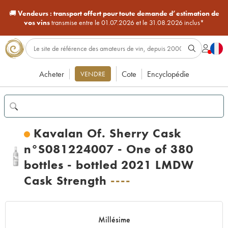
🚚
Vendeurs :
transport offert pour toute demande d’estimation de
vos vins
transmise entre le 01.07.2026 et le 31.08.2026 inclus*
Acheter
Cote
Encyclopédie
VENDRE
Kavalan Of. Sherry Cask
n°S081224007 - One of 380
bottles - bottled 2021 LMDW
Cask Strength
----
Millésime