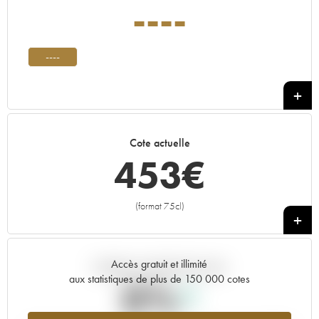
----
----
Cote actuelle
453
€
(format 75cl)
+
Accès gratuit et illimité
Tendance actuelle de la cote
aux statistiques de plus de 150 000 cotes
0%