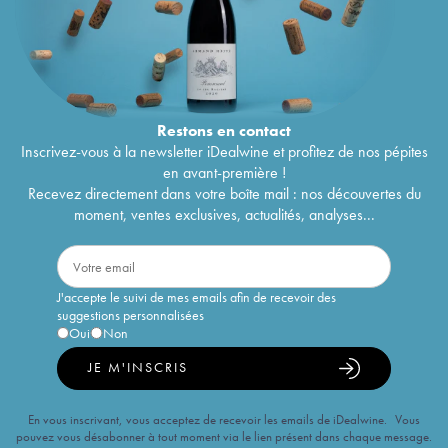
Restons en
contact
Inscrivez-vous à la newsletter iDealwine et profitez de nos pépites
en avant-première !
Recevez directement dans votre boîte mail : nos découvertes du
moment, ventes exclusives, actualités, analyses...
J'accepte le suivi de mes emails afin de recevoir des
suggestions personnalisées
Oui
Non
JE M'INSCRIS
En vous inscrivant, vous acceptez de recevoir les emails de iDealwine. Vous
pouvez vous désabonner à tout moment via le lien présent dans chaque message.