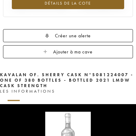
DÉTAILS DE LA COTE
Tendance à la hausse du millésime ---- en 2026 par rapport à 2025
Créer une alerte
Ajouter à ma cave
KAVALAN OF. SHERRY CASK N°S081224007 -
ONE OF 380 BOTTLES - BOTTLED 2021 LMDW
CASK STRENGTH
LES INFORMATIONS