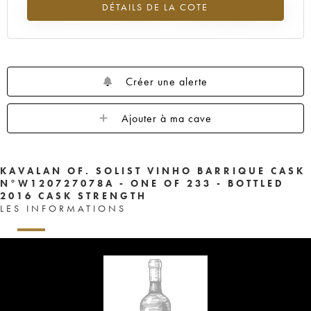
DÉTAILS DE LA COTE
Tendance à la hausse du millésime ---- en 2026 par rapport à 2025
Créer une alerte
Ajouter à ma cave
KAVALAN OF. SOLIST VINHO BARRIQUE CASK
N°W120727078A - ONE OF 233 - BOTTLED
2016 CASK STRENGTH
LES INFORMATIONS