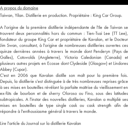
A propos du domaine
Taiwan, Yilan. Distillerie en production. Propriétaire : King Car Group.
A l'origine de la première distillerie indépendante de l'île de Taiwan se
trouvent deux personnalités hors du commun : Tien-Tsai Lee (TT Lee),
fondateur du groupe King Car et propriétaire de Kavalan, et le Docteur
Jim Swan, consultant, à l'origine de nombreuses distilleries ouvertes ces
quinze dernières années à travers le monde dont Penderyn (Pays de
Galles), Cotswolds (Angleterre), Victoria Caledonian (Canada) et
plusieurs autres projets en Ecosse dont Clydeside (Glasgow) et Lindores
Abbey (Cupar).
C'est en 2006 que Kavalan distille son malt pour la première fois.
Depuis, la distillerie s'est distinguée à de très nombreuses reprises grâce
à ses mises en bouteilles révélant la parfaite maîtrise du vieillissement en
ex-fûts de bourbon et de sherry Oloroso ou Fino, sous des latitudes
subtropicales. A l'instar des nouvelles distilleries, Kavalan a multiplié ses
mises en bouteilles de type single cask ou cask strength afin de
répondre à l'enthousiasme général à travers le monde.
Lire l'article du Journal sur la distillerie Kavalan