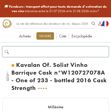
🚚
Vendeurs :
transport offert pour toute demande d’estimation de
vos vins
transmise entre le 01.07.2026 et le 31.08.2026 inclus*
Acheter
Cote
Encyclopédie
VENDRE
Kavalan Of. Solist Vinho
Barrique Cask n°W120727078A
- One of 233 - bottled 2016 Cask
Strength
----
Millésime