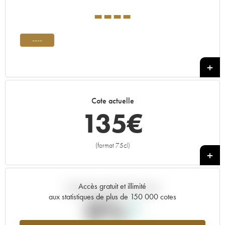
----
----
Cote actuelle
135
€
(format 75cl)
+
Accès gratuit et illimité
Tendance actuelle de la cote
aux statistiques de plus de 150 000 cotes
0%