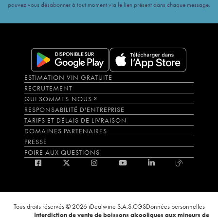
pouvez vous désabonner à tout moment via le lien présent dans chaque message.
ESTIMATION VIN GRATUITE
RECRUTEMENT
QUI SOMMES-NOUS ?
RESPONSABILITÉ D'ENTREPRISE
TARIFS ET DÉLAIS DE LIVRAISON
DOMAINES PARTENAIRES
PRESSE
FOIRE AUX QUESTIONS
Tous droits réservés © 2026 iDealwine S.A.S.
CGS
Données personnelles
Interdiction de vente de boissons alcooliques aux mineurs de