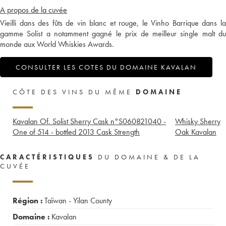
A propos de la cuvée
Vieilli dans des fûts de vin blanc et rouge, le Vinho Barrique dans la
gamme Solist a notamment gagné le prix de meilleur single malt du
monde aux World Whiskies Awards.
CONSULTER LES COTES DU DOMAINE KAVALAN
CÔTE DES VINS DU MÊME
DOMAINE
Kavalan Of. Solist Sherry Cask n°S060821040 -
Whisky Sherry
One of 514 - bottled 2013 Cask Strength
Oak Kavalan
CARACTÉRISTIQUES
DU DOMAINE & DE LA
CUVÉE
Région :
Taïwan - Yilan County
Domaine :
Kavalan