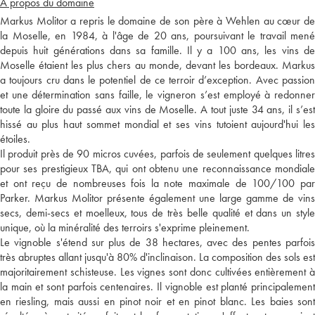
A propos du domaine
Markus Molitor a repris le domaine de son père à Wehlen au cœur de
la Moselle, en 1984, à l'âge de 20 ans, poursuivant le travail mené
depuis huit générations dans sa famille. Il y a 100 ans, les vins de
Moselle étaient les plus chers au monde, devant les bordeaux. Markus
a toujours cru dans le potentiel de ce terroir d’exception. Avec passion
et une détermination sans faille, le vigneron s’est employé à redonner
toute la gloire du passé aux vins de Moselle. A tout juste 34 ans, il s’est
hissé au plus haut sommet mondial et ses vins tutoient aujourd'hui les
étoiles.
Il produit près de 90 micros cuvées, parfois de seulement quelques litres
pour ses prestigieux TBA, qui ont obtenu une reconnaissance mondiale
et ont reçu de nombreuses fois la note maximale de 100/100 par
Parker. Markus Molitor présente également une large gamme de vins
secs, demi-secs et moelleux, tous de très belle qualité et dans un style
unique, où la minéralité des terroirs s'exprime pleinement.
Le vignoble s'étend sur plus de 38 hectares, avec des pentes parfois
très abruptes allant jusqu'à 80% d'inclinaison. La composition des sols est
majoritairement schisteuse. Les vignes sont donc cultivées entièrement à
la main et sont parfois centenaires. Il vignoble est planté principalement
en riesling, mais aussi en pinot noir et en pinot blanc. Les baies sont