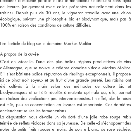
récoltées à maturité parfaite et les fermentations s'effectuent sans ajout
de levures (uniquement avec celles présentes naturellement dans les
raisins). Depuis plus de 30 ans, le vigneron travaille avec une vision
écologique, suivant une philosophie bio et biodynamique, mais pas à
100% en raison des conditions de culture difficiles.
Lire l'article du blog sur le domaine Markus Molitor
A propos de la cuvée
C’est en Moselle, l’une des plus belles régions productrices de vins
d’Allemagne, que se trouve le célèbre domaine viticole Markus Molitor.
S’il s’est bâti une solide réputation de rieslings exceptionnels, il propose
ici ce pinot noir soyeux et au fruit d’une grande pureté. Les raisins ont
été cultivés à la main selon des méthodes de culture bio et
biodynamiques et ont été récoltés à maturité optimale qui, elle, permet
de réaliser des vinifications peu interventionnistes. En effet, plus le raisin
est mûr, plus sa concentration en levures est importante. Ces dernières
enclenchent seules les fermentations.
La dégustation nous dévoile un vin doté d’une jolie robe rouge rubis
teintée de reflets violacés dans sa jeunesse. De celle-ci s’échappent des
notes de petits fruits rouges et noirs, de poivre blanc, de rose séchée,