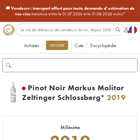
🚚
Vendeurs :
transport offert pour toute demande d’estimation de
vos vins
transmise entre le 01.07.2026 et le 31.08.2026 inclus*
Acheter
Cote
Encyclopédie
VENDRE
Pinot Noir Markus Molitor
Zeltinger Schlossberg°
2019
Millésime