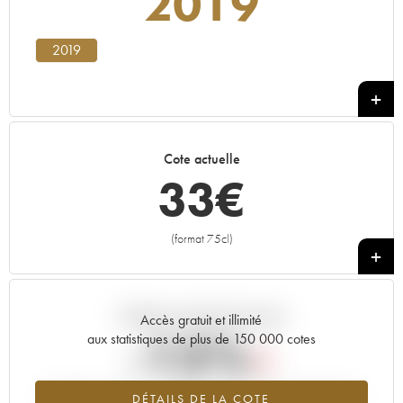
2019
2019
Cote actuelle
33
€
(format 75cl)
+
Tendance actuelle de la cote
Accès gratuit et illimité
-15%
aux statistiques de plus de 150 000 cotes
Tendance à la baisse du millésime 2019 en 2026 par rapport à
DÉTAILS DE LA COTE