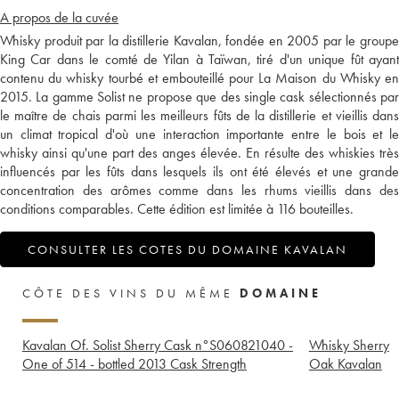
A propos de la cuvée
Whisky produit par la distillerie Kavalan, fondée en 2005 par le groupe
King Car dans le comté de Yilan à Taïwan, tiré d'un unique fût ayant
contenu du whisky tourbé et embouteillé pour La Maison du Whisky en
2015. La gamme Solist ne propose que des single cask sélectionnés par
le maître de chais parmi les meilleurs fûts de la distillerie et vieillis dans
un climat tropical d'où une interaction importante entre le bois et le
whisky ainsi qu'une part des anges élevée. En résulte des whiskies très
influencés par les fûts dans lesquels ils ont été élevés et une grande
concentration des arômes comme dans les rhums vieillis dans des
conditions comparables. Cette édition est limitée à 116 bouteilles.
CONSULTER LES COTES DU DOMAINE KAVALAN
CÔTE DES VINS DU MÊME
DOMAINE
Kavalan Of. Solist Sherry Cask n°S060821040 -
Whisky Sherry
One of 514 - bottled 2013 Cask Strength
Oak Kavalan