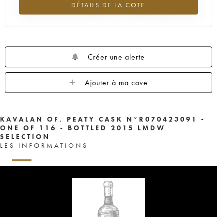
DÉTAILS DE LA COTE
Tendance à la hausse du millésime ---- en 2026 par rapport à 2025
Créer une alerte
Ajouter à ma cave
KAVALAN OF. PEATY CASK N°R070423091 -
ONE OF 116 - BOTTLED 2015 LMDW
SELECTION
LES INFORMATIONS