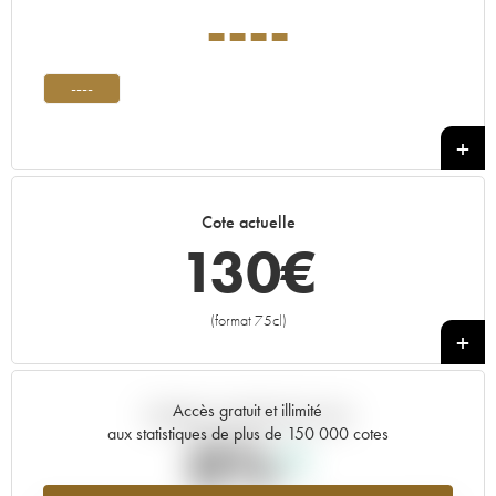
----
----
Cote actuelle
130
€
(format 75cl)
+
Accès gratuit et illimité
Tendance actuelle de la cote
aux statistiques de plus de 150 000 cotes
0%