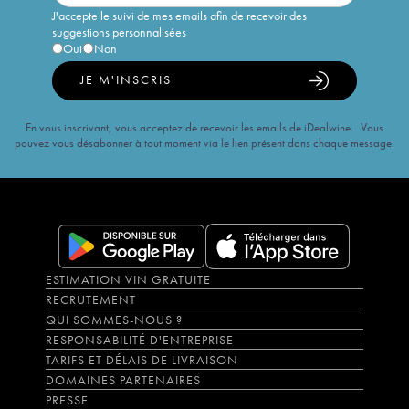
J'accepte le suivi de mes emails afin de recevoir des
suggestions personnalisées
Oui
Non
JE M'INSCRIS
En vous inscrivant, vous acceptez de recevoir les emails de iDealwine. Vous
pouvez vous désabonner à tout moment via le lien présent dans chaque message.
ESTIMATION VIN GRATUITE
RECRUTEMENT
QUI SOMMES-NOUS ?
RESPONSABILITÉ D'ENTREPRISE
TARIFS ET DÉLAIS DE LIVRAISON
DOMAINES PARTENAIRES
PRESSE