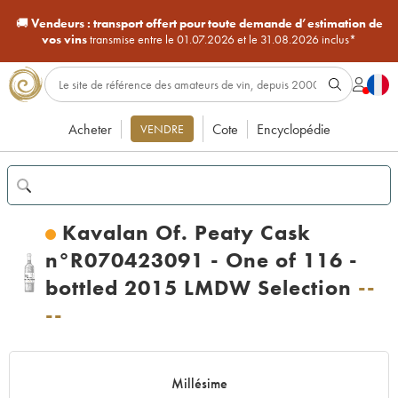
🚚
Vendeurs :
transport offert pour toute demande d’estimation de
vos vins
transmise entre le 01.07.2026 et le 31.08.2026 inclus*
Acheter
Cote
Encyclopédie
VENDRE
Kavalan Of. Peaty Cask
n°R070423091 - One of 116 -
bottled 2015 LMDW Selection
--
--
Millésime