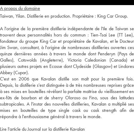
A propos du domaine
Taiwan, Yilan. Distillerie en production. Propriétaire : King Car Group.
A l'origine de la première distillerie indépendante de l'île de Taiwan se
trouvent deux personnalités hors du commun : Tien-Tsai Lee (TT Lee),
fondateur du groupe King Car et propriétaire de Kavalan, et le Docteur
Jim Swan, consultant, à l'origine de nombreuses distilleries ouvertes ces
quinze dernières années à travers le monde dont Penderyn (Pays de
Galles), Cotswolds (Angleterre), Victoria Caledonian (Canada) et
plusieurs autres projets en Ecosse dont Clydeside (Glasgow) et Lindores
Abbey (Cupar).
C'est en 2006 que Kavalan distille son malt pour la première fois.
Depuis, la distillerie s'est distinguée à de très nombreuses reprises grâce
à ses mises en bouteilles révélant la parfaite maîtrise du vieillissement en
ex-fûts de bourbon et de sherry Oloroso ou Fino, sous des latitudes
subtropicales. A l'instar des nouvelles distilleries, Kavalan a multiplié ses
mises en bouteilles de type single cask ou cask strength afin de
répondre à l'enthousiasme général à travers le monde.
Lire l'article du Journal sur la distillerie Kavalan