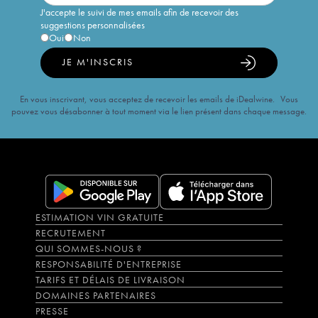
J'accepte le suivi de mes emails afin de recevoir des
suggestions personnalisées
Oui
Non
JE M'INSCRIS
En vous inscrivant, vous acceptez de recevoir les emails de iDealwine. Vous
pouvez vous désabonner à tout moment via le lien présent dans chaque message.
ESTIMATION VIN GRATUITE
RECRUTEMENT
QUI SOMMES-NOUS ?
RESPONSABILITÉ D'ENTREPRISE
TARIFS ET DÉLAIS DE LIVRAISON
DOMAINES PARTENAIRES
PRESSE