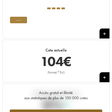
----
----
Cote actuelle
104
€
(format 75cl)
+
Accès gratuit et illimité
Tendance actuelle de la cote
aux statistiques de plus de 150 000 cotes
0%