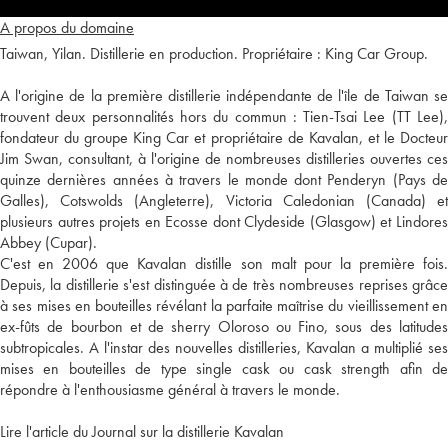
A propos du domaine
Taiwan, Yilan. Distillerie en production. Propriétaire : King Car Group.
A l'origine de la première distillerie indépendante de l'île de Taiwan se
trouvent deux personnalités hors du commun : Tien-Tsai Lee (TT Lee),
fondateur du groupe King Car et propriétaire de Kavalan, et le Docteur
Jim Swan, consultant, à l'origine de nombreuses distilleries ouvertes ces
quinze dernières années à travers le monde dont Penderyn (Pays de
Galles), Cotswolds (Angleterre), Victoria Caledonian (Canada) et
plusieurs autres projets en Ecosse dont Clydeside (Glasgow) et Lindores
Abbey (Cupar).
C'est en 2006 que Kavalan distille son malt pour la première fois.
Depuis, la distillerie s'est distinguée à de très nombreuses reprises grâce
à ses mises en bouteilles révélant la parfaite maîtrise du vieillissement en
ex-fûts de bourbon et de sherry Oloroso ou Fino, sous des latitudes
subtropicales. A l'instar des nouvelles distilleries, Kavalan a multiplié ses
mises en bouteilles de type single cask ou cask strength afin de
répondre à l'enthousiasme général à travers le monde.
Lire l'article du Journal sur la distillerie Kavalan