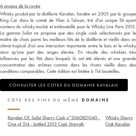
A propos de la cuvée
Whisky produit par la distillerie Kavalan, fondée en 2005 par le groupe
King Car dans le comté de Yilan à Taïwan, tiré d'un unique fût ayant
contenu du whisky tourbé et embouteillé pour le Whisky Live Paris 2015.
La gamme Solist ne propose que des single cask sélectionnés par le
maître de chais parmi les meilleurs fûts de la distillerie et vieillis dans un
climat tropical d'où une interaction importante entre le bois et le whisky
ainsi qu'une part des anges élevée. En résulte des whiskies très
influencés par les fûts dans lesquels ils ont été élevés et une grande
concentration des arômes comme dans les rhums vieillis dans des
conditions comparables. Cette édition est limitée à 114 bouteilles.
CONSULTER LES COTES DU DOMAINE KAVALAN
CÔTE DES VINS DU MÊME
DOMAINE
Kavalan Of. Solist Sherry Cask n°S060821040 -
Whisky Sherry
One of 514 - bottled 2013 Cask Strength
Oak Kavalan