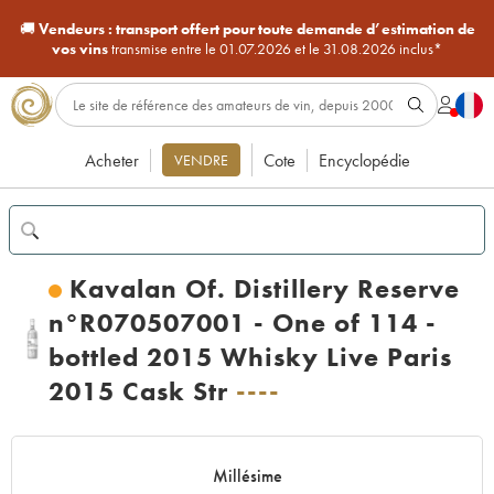
🚚
Vendeurs :
transport offert pour toute demande d’estimation de
vos vins
transmise entre le 01.07.2026 et le 31.08.2026 inclus*
Acheter
Cote
Encyclopédie
VENDRE
Kavalan Of. Distillery Reserve
n°R070507001 - One of 114 -
bottled 2015 Whisky Live Paris
2015 Cask Str
----
Millésime