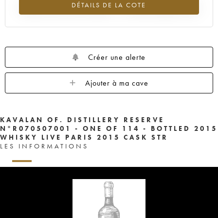
DÉTAILS DE LA COTE
Tendance à la hausse du millésime ---- en 2026 par rapport à 2025
Créer une alerte
Ajouter à ma cave
KAVALAN OF. DISTILLERY RESERVE
N°R070507001 - ONE OF 114 - BOTTLED 2015
WHISKY LIVE PARIS 2015 CASK STR
LES INFORMATIONS