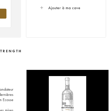
Ajouter à ma cave
--
STRENGTH
fondateur
dernières
en Ecosse
ses mises