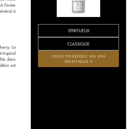
A l'instar
général à
SPIRITUEUX
CLASSIQUE
herry. La
t tropical
VOUS POSSÉDEZ UN VIN
fûts dans
IDENTIQUE ?
ition est