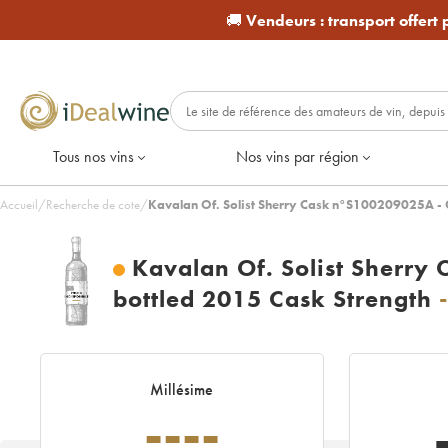
🚚
Vendeurs :
transport offert
Tous nos vins
Nos vins par région
Accueil
/
Recherche de cote
/
Kavalan Of. Solist Sherry Cask n°S100209025A - O
Kavalan Of. Solist Sherry
bottled 2015 Cask Strength
Millésime
----