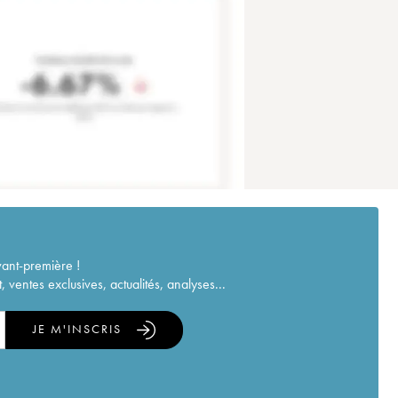
vant-première !
ventes exclusives, actualités, analyses...
JE M'INSCRIS