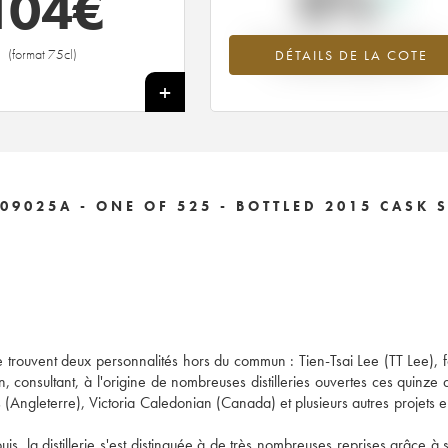
0%
104
€
Tendance à la hausse du millésime --
(format 75cl)
DÉTAILS DE LA COTE
en 2026 par rapport à 2025
+
09025A - ONE OF 525 - BOTTLED 2015 CASK 
 se trouvent deux personnalités hors du commun : Tien-Tsai Lee (TT Lee), 
 consultant, à l'origine de nombreuses distilleries ouvertes ces quinze 
(Angleterre), Victoria Caledonian (Canada) et plusieurs autres projets 
is, la distillerie s'est distinguée à de très nombreuses reprises grâce à 