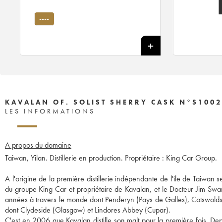
----
KAVALAN OF. SOLIST SHERRY CASK N°S1002
LES INFORMATIONS
A propos du domaine
Taiwan, Yilan. Distillerie en production. Propriétaire : King Car Group.
A l'origine de la première distillerie indépendante de l'île de Taiwan
du groupe King Car et propriétaire de Kavalan, et le Docteur Jim Swan,
années à travers le monde dont Penderyn (Pays de Galles), Cotswolds 
dont Clydeside (Glasgow) et Lindores Abbey (Cupar).
C'est en 2006 que Kavalan distille son malt pour la première fois. Depu