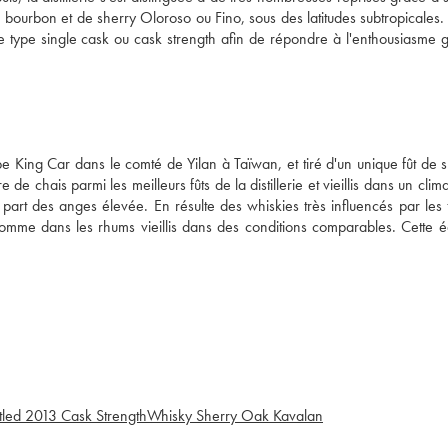
de bourbon et de sherry Oloroso ou Fino, sous des latitudes subtropicales. 
s de type single cask ou cask strength afin de répondre à l'enthousiasme 
e King Car dans le comté de Yilan à Taïwan, et tiré d'un unique fût de s
 chais parmi les meilleurs fûts de la distillerie et vieillis dans un clima
e part des anges élevée. En résulte des whiskies très influencés par les 
omme dans les rhums vieillis dans des conditions comparables. Cette éd
tled 2013 Cask Strength
Whisky Sherry Oak Kavalan