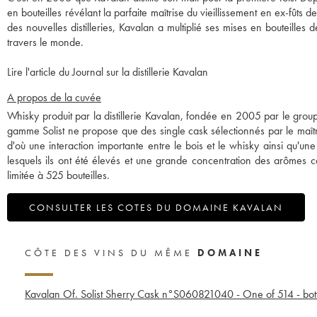
en bouteilles révélant la parfaite maîtrise du vieillissement en ex-fûts 
des nouvelles distilleries, Kavalan a multiplié ses mises en bouteille
travers le monde.
Lire l'article du Journal sur la distillerie Kavalan
A propos de la cuvée
Whisky produit par la distillerie Kavalan, fondée en 2005 par le group
gamme Solist ne propose que des single cask sélectionnés par le maître de
d'où une interaction importante entre le bois et le whisky ainsi qu'un
lesquels ils ont été élevés et une grande concentration des arômes c
limitée à 525 bouteilles.
CONSULTER LES COTES DU DOMAINE KAVALAN
CÔTE DES VINS DU MÊME
DOMAINE
Kavalan Of. Solist Sherry Cask n°S060821040 - One of 514 - bot