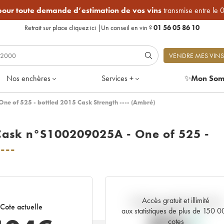
 pour toute demande d’estimation de vos vins
transmise entre le 
Retrait sur place
cliquez ici
|
Un conseil en vin ?
01 56 05 86 10
VENDRE MES VINS
Nos enchères
Services +
✨
Mon Som
ne of 525 - bottled 2015 Cask Strength ---- (Ambré)
 Cask n°S100209025A - One of 525 -
----
Accès gratuit et illimité
Tendance actuelle de la cote
Cote actuelle
aux statistiques de plus de 150 
cotes