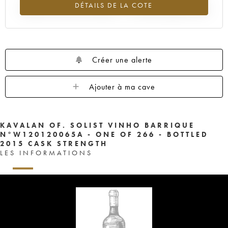
DÉTAILS DE LA COTE
Tendance à la hausse du millésime ---- en 2026 par rapport à 2025
Créer une alerte
Ajouter à ma cave
KAVALAN OF. SOLIST VINHO BARRIQUE
N°W120120065A - ONE OF 266 - BOTTLED
2015 CASK STRENGTH
LES INFORMATIONS