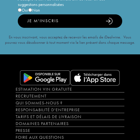
suggestions personnalisées
Oui
Non
JE M'INSCRIS
En vous inscrivant, vous acceptez de recevoir les emails de iDealwine. Vous
pouvez vous désabonner à tout moment via le lien présent dans chaque message.
ESTIMATION VIN GRATUITE
RECRUTEMENT
QUI SOMMES-NOUS ?
RESPONSABILITÉ D'ENTREPRISE
TARIFS ET DÉLAIS DE LIVRAISON
DOMAINES PARTENAIRES
PRESSE
FOIRE AUX QUESTIONS