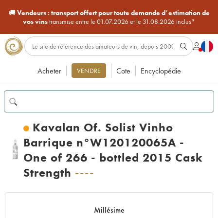
🚚
Vendeurs :
transport offert pour toute demande d’estimation de
vos vins
transmise entre le 01.07.2026 et le 31.08.2026 inclus*
Acheter
Cote
Encyclopédie
VENDRE
Kavalan Of. Solist Vinho
Barrique n°W120120065A -
One of 266 - bottled 2015 Cask
Strength
----
Millésime