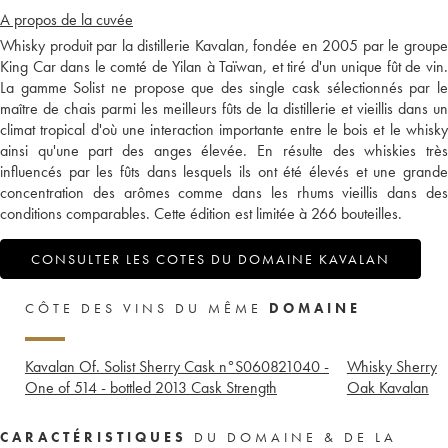
A propos de la cuvée
Whisky produit par la distillerie Kavalan, fondée en 2005 par le groupe
King Car dans le comté de Yilan à Taïwan, et tiré d'un unique fût de vin.
La gamme Solist ne propose que des single cask sélectionnés par le
maître de chais parmi les meilleurs fûts de la distillerie et vieillis dans un
climat tropical d'où une interaction importante entre le bois et le whisky
ainsi qu'une part des anges élevée. En résulte des whiskies très
influencés par les fûts dans lesquels ils ont été élevés et une grande
concentration des arômes comme dans les rhums vieillis dans des
conditions comparables. Cette édition est limitée à 266 bouteilles.
CONSULTER LES COTES DU DOMAINE KAVALAN
CÔTE DES VINS DU MÊME
DOMAINE
Kavalan Of. Solist Sherry Cask n°S060821040 -
Whisky Sherry
One of 514 - bottled 2013 Cask Strength
Oak Kavalan
CARACTÉRISTIQUES
DU DOMAINE & DE LA