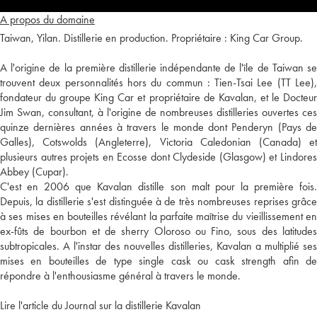
A propos du domaine
Taiwan, Yilan. Distillerie en production. Propriétaire : King Car Group.
A l'origine de la première distillerie indépendante de l'île de Taiwan se
trouvent deux personnalités hors du commun : Tien-Tsai Lee (TT Lee),
fondateur du groupe King Car et propriétaire de Kavalan, et le Docteur
Jim Swan, consultant, à l'origine de nombreuses distilleries ouvertes ces
quinze dernières années à travers le monde dont Penderyn (Pays de
Galles), Cotswolds (Angleterre), Victoria Caledonian (Canada) et
plusieurs autres projets en Ecosse dont Clydeside (Glasgow) et Lindores
Abbey (Cupar).
C'est en 2006 que Kavalan distille son malt pour la première fois.
Depuis, la distillerie s'est distinguée à de très nombreuses reprises grâce
à ses mises en bouteilles révélant la parfaite maîtrise du vieillissement en
ex-fûts de bourbon et de sherry Oloroso ou Fino, sous des latitudes
subtropicales. A l'instar des nouvelles distilleries, Kavalan a multiplié ses
mises en bouteilles de type single cask ou cask strength afin de
répondre à l'enthousiasme général à travers le monde.
Lire l'article du Journal sur la distillerie Kavalan