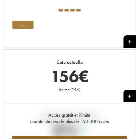
----
----
Cote actuelle
156
€
(format 75cl)
+
Accès gratuit et illimité
Tendance actuelle de la cote
aux statistiques de plus de 150 000 cotes
0%