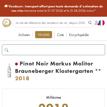
🚚
Vendeurs :
transport offert pour toute demande d’estimation de
vos vins
transmise entre le 01.07.2026 et le 31.08.2026 inclus*
Acheter
Cote
Encyclopédie
VENDRE
Pinot Noir Markus Molitor
Brauneberger Klostergarten °°
2018
Millésime