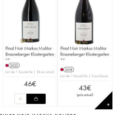
Pinot Noir Markus Molitor
Pinot Noir Markus Molitor
Brauneberger Klostergarten
Brauneberger Klostergarten
°°
°°
2022
2018
Lot de 1 bouteille | 24 en stock
Lot de 1 bouteille | 2 enchères
46
€
43
€
(
prix actuel
)
✕