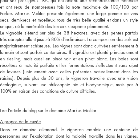
pour ses prestigieux TBA, qui ont obtenu une reconnaissance mondiale
et ont reçu de nombreuses fois la note maximale de 100/100 par
Parker. Markus Molitor présente également une large gamme de vins
secs, demi-secs et moelleux, tous de très belle qualité et dans un style
unique, où la minéralité des terroirs s'exprime pleinement.
Le vignoble s'étend sur plus de 38 hectares, avec des pentes parfois
très abruptes allant jusqu'à 80% d'inclinaison. La composition des sols est
majoritairement schisteuse. Les vignes sont donc cultivées entièrement à
la main et sont parfois centenaires. Il vignoble est planté principalement
en riesling, mais aussi en pinot noir et en pinot blanc. Les baies sont
récoltées à maturité parfaite et les fermentations s'effectuent sans ajout
de levures (uniquement avec celles présentes naturellement dans les
raisins). Depuis plus de 30 ans, le vigneron travaille avec une vision
écologique, suivant une philosophie bio et biodynamique, mais pas à
100% en raison des conditions de culture difficiles.
Lire l'article du blog sur le domaine Markus Molitor
A propos de la cuvée
Dans ce domaine allemand, le vigneron emploie une centaine de
personnes sur l’exploitation dont la majorité travaille dans les vignes.