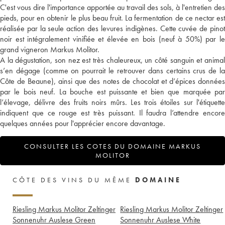
C'est vous dire l'importance apportée au travail des sols, à l'entretien des
pieds, pour en obtenir le plus beau fruit. La fermentation de ce nectar est
réalisée par la seule action des levures indigènes. Cette cuvée de pinot
noir est intégralement vinifiée et élevée en bois (neuf à 50%) par le
grand vigneron Markus Molitor.
A la dégustation, son nez est très chaleureux, un côté sanguin et animal
s’en dégage (comme on pourrait le retrouver dans certains crus de la
Côte de Beaune), ainsi que des notes de chocolat et d’épices données
par le bois neuf. La bouche est puissante et bien que marquée par
l’élevage, délivre des fruits noirs mûrs. Les trois étoiles sur l'étiquette
indiquent que ce rouge est très puissant. Il faudra l’attendre encore
quelques années pour l'apprécier encore davantage.
CONSULTER LES COTES DU DOMAINE MARKUS
MOLITOR
CÔTE DES VINS DU MÊME
DOMAINE
Riesling Markus Molitor Zeltinger
Riesling Markus Molitor Zeltinger
Sonnenuhr Auslese Green
Sonnenuhr Auslese White