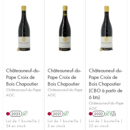
Châteauneuf-du-
Châteauneuf-du-
Châteauneuf-du-
Pape Croix de
Pape Croix de
Pape Croix de
Bois Chapoutier
Bois Chapoutier
Bois Chapoutier
Châteauneuf-du-Pape
Châteauneuf-du-Pape
(CBO à partir de
AOC
AOC
6 bts)
Châteauneuf-du-Pape
AOC
2023
A
2021
A
2022
A
T
Lot de 1 bouteille |
Lot de 1 bouteille |
Lot de 1 bouteille |
24 en stock
5 en stock
22 en stock