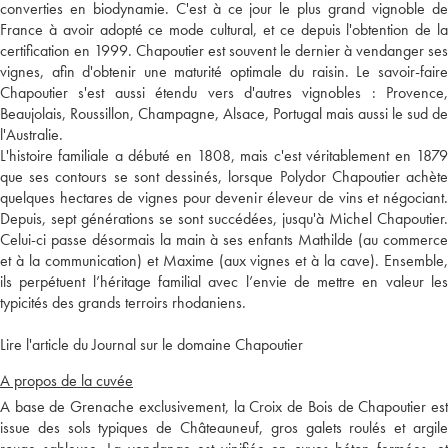
converties en biodynamie. C'est à ce jour le plus grand vignoble de
France à avoir adopté ce mode cultural, et ce depuis l'obtention de la
certification en 1999. Chapoutier est souvent le dernier à vendanger ses
vignes, afin d'obtenir une maturité optimale du raisin. Le savoir-faire
Chapoutier s'est aussi étendu vers d'autres vignobles : Provence,
Beaujolais, Roussillon, Champagne, Alsace, Portugal mais aussi le sud de
l'Australie.
L'histoire familiale a débuté en 1808, mais c'est véritablement en 1879
que ses contours se sont dessinés, lorsque Polydor Chapoutier achète
quelques hectares de vignes pour devenir éleveur de vins et négociant.
Depuis, sept générations se sont succédées, jusqu'à Michel Chapoutier.
Celui-ci passe désormais la main à ses enfants Mathilde (au commerce
et à la communication) et Maxime (aux vignes et à la cave). Ensemble,
ils perpétuent l’héritage familial avec l’envie de mettre en valeur les
typicités des grands terroirs rhodaniens.
Lire l'article du Journal sur le domaine Chapoutier
A propos de la cuvée
A base de Grenache exclusivement, la Croix de Bois de Chapoutier est
issue des sols typiques de Châteauneuf, gros galets roulés et argile