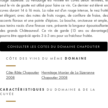
rouge sableuse. La vendange est vinifiée en cuves béton fermées, et
seul le vin de goutte est utilisé pour faire ce vin. Ce dernier est élevé en
cuves durant 14 à 16 mois. La robe est d'un rouge intense, le nez fruité
et élégant, avec des notes de fruits rouges, de confiture de fraise, des
accents floraux et une pointe d'épices. La bouche, onctueuse et ample,
aux tanins racés d'une finesse rare, présente la longueur époustouflante
des grands Châteauneuf. Ce vin de garde (15 ans ou davantage)
pourra être apprécié après 3 à 5 ans pour sa fraîcheur fruitée.
CONSULTER LES COTES DU DOMAINE CHAPOUTIER
CÔTE DES VINS DU MÊME
DOMAINE
Côte-Rôtie Chapoutier
Hermitage Monier de La Sizeranne
2008
Chapoutier
2008
CARACTÉRISTIQUES
DU DOMAINE & DE LA
CUVÉE