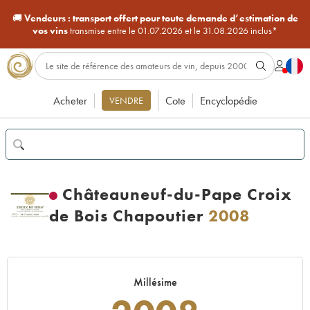
🚚
Vendeurs :
transport offert pour toute demande d’estimation de
vos vins
transmise entre le 01.07.2026 et le 31.08.2026 inclus*
Acheter
Cote
Encyclopédie
VENDRE
Châteauneuf-du-Pape Croix
de Bois Chapoutier
2008
Millésime