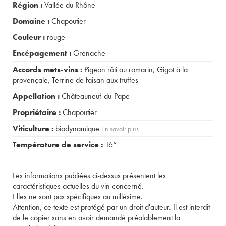
Région :
Vallée du Rhône
Domaine :
Chapoutier
Couleur :
rouge
Encépagement :
Grenache
Accords mets-vins :
Pigeon rôti au romarin
,
Gigot à la
provençale
,
Terrine de faisan aux truffes
Appellation :
Châteauneuf-du-Pape
Propriétaire :
Chapoutier
Viticulture :
biodynamique
En savoir plus...
Température de service :
16°
Les informations publiées ci-dessus présentent les
caractéristiques actuelles du vin concerné.
Elles ne sont pas spécifiques au millésime.
Attention, ce texte est protégé par un droit d'auteur. Il est interdit
de le copier sans en avoir demandé préalablement la