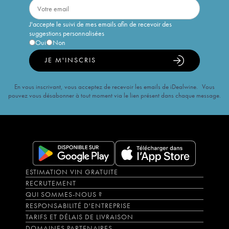
J'accepte le suivi de mes emails afin de recevoir des
suggestions personnalisées
Oui
Non
JE M'INSCRIS
En vous inscrivant, vous acceptez de recevoir les emails de iDealwine. Vous
pouvez vous désabonner à tout moment via le lien présent dans chaque message.
ESTIMATION VIN GRATUITE
RECRUTEMENT
QUI SOMMES-NOUS ?
RESPONSABILITÉ D'ENTREPRISE
TARIFS ET DÉLAIS DE LIVRAISON
DOMAINES PARTENAIRES