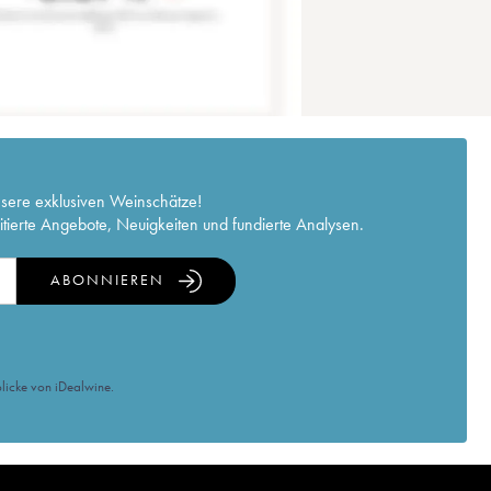
nsere exklusiven Weinschätze!
itierte Angebote, Neuigkeiten und fundierte Analysen.
ABONNIEREN
licke von iDealwine.