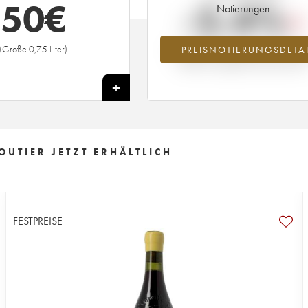
50
€
-2.4%
Notierungen
(Größe 0,75 Liter)
PREISNOTIERUNGSDETAI
Preisabfall des Jahrgangs 2008 im Ja
2026 im Vergleich zum Jahr 2025
+
UTIER JETZT ERHÄLTLICH
FESTPREISE