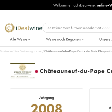
Willkommen auf iDealwine,
online-
Alle Weine
Weine nach Regionen
Unsere 
Startseite
/
Eine Notierung suchen
/
Châteauneuf-du-Pape Croix de Bois Chapouti
Châteauneuf-du-Pape Cr
Jahrgang
2008
A