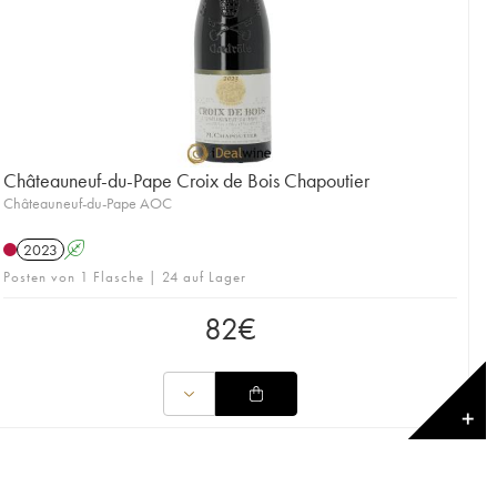
Châteauneuf-du-Pape Croix de Bois Chapoutier
Châteauneuf-du-Pape AOC
2023
A
Posten von 1 Flasche | 24 auf Lager
82
€
✕