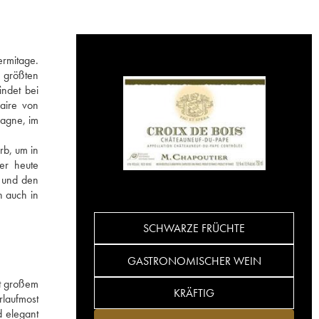
ermitage.
n größten
indet bei
faire von
pagne, im
rb, um in
er heute
e und den
n auch in
SCHWARZE FRÜCHTE
GASTRONOMISCHER WEIN
it großem
KRÄFTIG
rlaufmost
d elegant