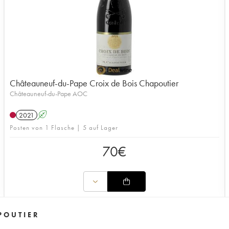
Châteauneuf-du-Pape Croix de Bois Chapoutier
Châteauneuf-du-Pape AOC
2021
A
Posten von 1 Flasche | 5 auf Lager
70
€
POUTIER