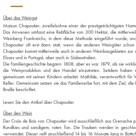
Über das Weingut
Maison Chapoutier, zweifelsohne einer der prestigeträchtigsten Nam
Das Anwesen umfasst eine Rebfläche von 300 Hektar, die mittlerweil
Weinberg Frankreichs, in dem diese Methode eingeführt wurde, und d
Chapoutier oft erst dann statt, wenn die anderen Weingüter schon 
Chapoutier kommt mittlerweile auch in anderen Weinbaugebieten zur A
Elsass und in Portugal, aber auch in Südaustralien.
Die Familiengeschichte begann 1808, aber es war 1879, als sie wirkl
die Weinproduktion und den Handel einzutreten. Seitdem haben s
gemeinsam mit seinen Kindern arbeitet: Mathilde, verantwortlich fü
Keller. Gemeinsam setzen sie das Familienerbe fort, mit dem Ziel, die
Braille beschriftet.
Lesen Sie den Artikel über Chapoutier
Über den Wein
Der Croix de Bois von Chapoutier wird ausschließlich aus Grenache 
Rundkies und sandigem, roten Ton. Die Trauben werden in geschlosse
verwendet. Dieser reift anschließend 14 bis 16 Monate lang in Bottic