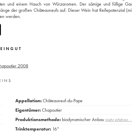
nten und einem Hauch von Würzaromen. Der sämige und füllige Ga
Länge der großen Châteauneufs auf. Dieser Wein hat Reifepotenzial (m
ssen werden.
EINGUT
hapoutier
2008
EINS
Appellation:
Châteauneuf-du-Pape
Eigentümer:
Chapoutier
Produktionsmethode:
biodynamischer Anbau
Mehr erfahren 
Trinktemperatur:
16°