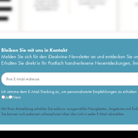
Bleiben Sie mit uns in Kontakt
Melden Sie sich für den iDealwine-Newsletter an und entdecken Sie u
Erhalten Sie direkt in Ihr Postfach handverlesene Neuentdeckungen, lim
Ich stimme dem E-Mail-Tracking zu, um personalisierte Empfehlungen zu erhalten
Ja
Nein
Mit Ihrer Anmeldung erhalten Sie exklusiv ausgewählte Neuigkeiten, Angebote und Einb
Sie können sich jederzeit unkompliziert über den Link in jeder E-Mail abmelden.