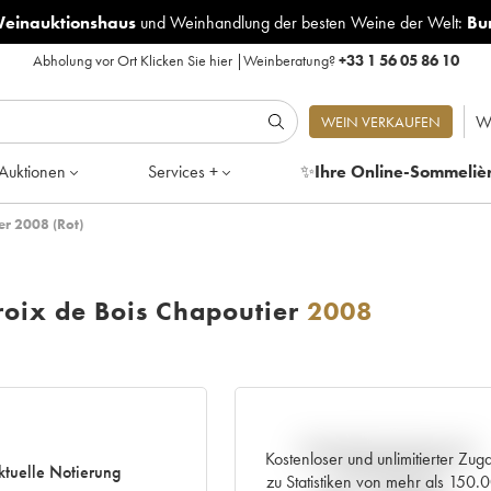
Weinauktionshaus
und
Weinhandlung der besten Weine der Welt:
Bu
Abholung vor Ort
Klicken Sie hier
|
Weinberatung?
+33 1 56 05 86 10
W
WEIN VERKAUFEN
Auktionen
Services +
✨
Ihre Online-Sommeliè
er 2008 (Rot)
oix de Bois Chapoutier
2008
Aktuelle Entwicklung der
Kostenloser und unlimitierter Zug
ktuelle Notierung
Preisnotierung
zu Statistiken von mehr als 150.