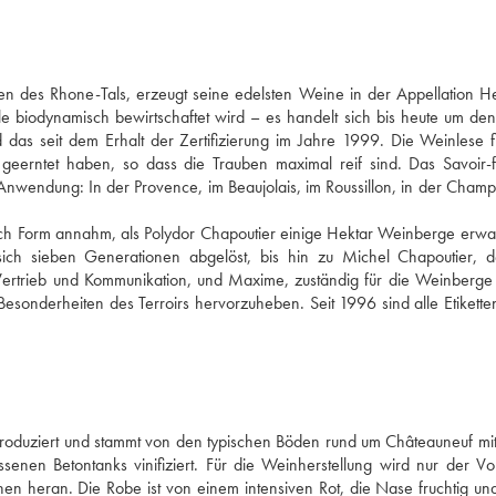
en des Rhone-Tals, erzeugt seine edelsten Weine in der Appellation H
e biodynamisch bewirtschaftet wird – es handelt sich bis heute um de
as seit dem Erhalt der Zertifizierung im Jahre 1999. Die Weinlese f
geerntet haben, so dass die Trauben maximal reif sind. Das Savoir-
nwendung: In der Provence, im Beaujolais, im Roussillon, in der Cham
ich Form annahm, als Polydor Chapoutier einige Hektar Weinberge erwa
ich sieben Generationen abgelöst, bis hin zu Michel Chapoutier, d
r Vertrieb und Kommunikation, und Maxime, zuständig für die Weinberg
 Besonderheiten des Terroirs hervorzuheben. Seit 1996 sind alle Etikette
produziert und stammt von den typischen Böden rund um Châteauneuf m
nen Betontanks vinifiziert. Für die Weinherstellung wird nur der Vo
hen heran. Die Robe ist von einem intensiven Rot, die Nase fruchtig un