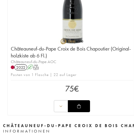
Châteauneuf-du-Pape Croix de Bois Chapoutier (Original-
holzkiste ab 6 Fl.)
Châteauneuf-du-Pape AOC
2022
A
T
Posten von 1 Flasche | 22 auf Lager
75
€
CHÂTEAUNEUF-DU-PAPE CROIX DE BOIS CHA
INFORMATIONEN