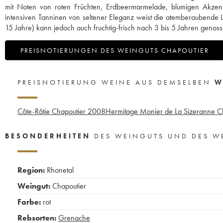
mit Noten von roten Früchten, Erdbeermarmelade, blumigen Akze
intensiven Tanninen von seltener Eleganz weist die atemberaubende 
15 Jahre) kann jedoch auch fruchtig-frisch nach 3 bis 5 Jahren geno
PREISNOTIERUNGEN DES WEINGUTS CHAPOUTIER
PREISNOTIERUNG WEINE AUS DEMSELBEN
W
Côte-Rôtie Chapoutier
2008
Hermitage Monier de La Sizeranne C
BESONDERHEITEN
DES WEINGUTS UND DES W
Region:
Rhonetal
Weingut:
Chapoutier
Farbe:
rot
Rebsorten:
Grenache