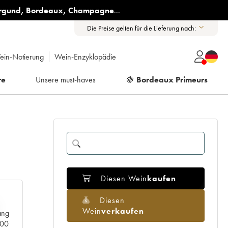
rgund
,
Bordeaux
,
Champagne
...
Die Preise gelten für die Lieferung nach:
ein-Notierung
Wein-Enzyklopädie
re
Unsere must-haves
🍇
Bordeaux Primeurs
Diesen Wein
kaufen
Diesen
Wein
verkaufen
ang
000