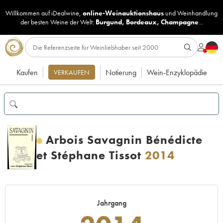
Willkommen auf iDealwine,
online-Weinauktionshaus
und
Weinhandlung
der besten Weine der Welt:
Burgund
,
Bordeaux
,
Champagne
...
Kaufen
Notierung
Wein-Enzyklopädie
VERKAUFEN
Arbois Savagnin Bénédicte
et Stéphane Tissot
2014
Jahrgang