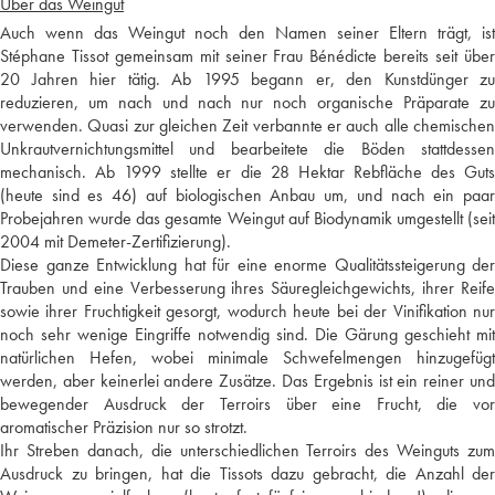
Über das Weingut
Auch wenn das Weingut noch den Namen seiner Eltern trägt, ist
Stéphane Tissot gemeinsam mit seiner Frau Bénédicte bereits seit über
20 Jahren hier tätig. Ab 1995 begann er, den Kunstdünger zu
reduzieren, um nach und nach nur noch organische Präparate zu
verwenden. Quasi zur gleichen Zeit verbannte er auch alle chemischen
Unkrautvernichtungsmittel und bearbeitete die Böden stattdessen
mechanisch. Ab 1999 stellte er die 28 Hektar Rebfläche des Guts
(heute sind es 46) auf biologischen Anbau um, und nach ein paar
Probejahren wurde das gesamte Weingut auf Biodynamik umgestellt (seit
2004 mit Demeter-Zertifizierung).
Diese ganze Entwicklung hat für eine enorme Qualitätssteigerung der
Trauben und eine Verbesserung ihres Säuregleichgewichts, ihrer Reife
sowie ihrer Fruchtigkeit gesorgt, wodurch heute bei der Vinifikation nur
noch sehr wenige Eingriffe notwendig sind. Die Gärung geschieht mit
natürlichen Hefen, wobei minimale Schwefelmengen hinzugefügt
werden, aber keinerlei andere Zusätze. Das Ergebnis ist ein reiner und
bewegender Ausdruck der Terroirs über eine Frucht, die vor
aromatischer Präzision nur so strotzt.
Ihr Streben danach, die unterschiedlichen Terroirs des Weinguts zum
Ausdruck zu bringen, hat die Tissots dazu gebracht, die Anzahl der