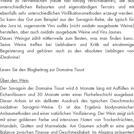
Weine zu vervielfachen (heute fast fünfzig verschiedene!), die aus
unterschiedlichen Rebsorten und eigenständigen Terroirs und mit
ebenfalls sehr unterschiedlichen Vinifikationsmethoden erzeugt werden.
So kann das Gut zum Beispiel aus der Savagnin-Rebe, die typisch für
das Jura ist, sogenannte Vins ouillés (nicht oxidativ ausgebaute Weine)
herstellen, aber auch oxidativ ausgebaute Weine und Vins Jaunes.
Dieses Weingut zählt mittlerweile zum Besten, was man finden kann.
Seine Weine treffen bei Liebhabern und Kritik auf einstimmige
Begeisterung und gehören auch zu den absoluten Lieblingen von
iDealwine!
Lesen Sie den Blogbeitrag zur Domaine Tissot
Über den Wein
Der Savagnin der Domaine Tissot wird 6 Monate lang mit Auffüllen in
Eichenfässern und 30 Monate unter einer Florhefeschicht ausgebaut.
Dieser Arbois ist ein delikater Ausdruck des typischen Geschmacks
oxidativer Savagnin-Weine. Er ist das Ergebnis biodynamischer
Anbaumethoden und einer natürlichen Vinifizierung. Der Wein zeigt sich
mit einer goldenen Farbe und intensiven Noten von Trockenfrüchten,
Mandeln, Quitten und Marmelade. Am Gaumen schafft er eine gute
Balance zwischen Finesse und Geschmeidigkeit. Im Abgang präsentiert