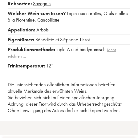
Rebsorten:
Savagnin
Welcher Wein zum Essen?
Lapin aux carottes
,
Œufs mollets
à la Florentine
,
Cancoillotte
Appellation:
Arbois
Eigentümer:
Bénédicte et Stéphane Tissot
Produktionsmethode:
triple A und biodynamisch
Mehr
erfahren …
Trinktemperatur:
12°
Die untenstehenden öffentlichen Informationen betreffen
aktuelle Merkmale des erwähnten Weins.
Sie beziehen sich nicht auf einen spezifischen Jahrgang.
Achtung, dieser Text wird durch das Urheberrecht geschützt.
Ohne Einwilligung des Autors darf er nicht kopiert werden.