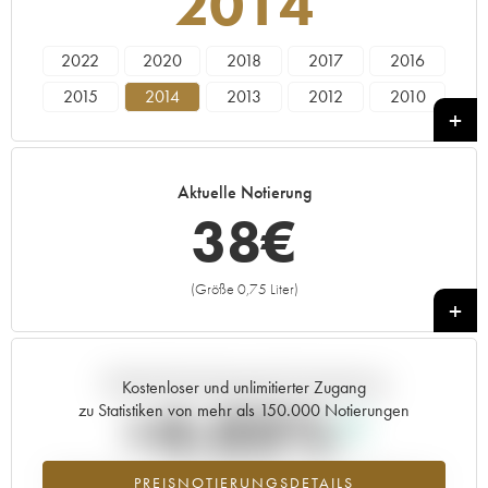
2014
2022
2020
2018
2017
2016
2015
2014
2013
2012
2010
2009
2008
2007
2005
2004
2003
2002
2001
1999
1998
Aktuelle Notierung
38
€
(Größe 0,75 Liter)
+
Aktuelle Entwicklung der Preisnotierung
Kostenloser und unlimitierter Zugang
+4.03%
zu Statistiken von mehr als 150.000 Notierungen
Preisanstiegs des Jahrgangs 2014 im Jahr 2026 im Vergleich zum
PREISNOTIERUNGSDETAILS