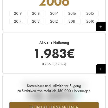
2006
2019
2018
2017
2016
2015
2014
2013
2012
2011
2010
2009
2008
2007
2006
2005
2004
2003
2002
2001
2000
Aktuelle Notierung
1999
1997
1.983
€
(Größe 0,75 Liter)
+
Aktuelle Entwicklung der Preisnotierung
Kostenloser und unlimitierter Zugang
+2.25%
zu Statistiken von mehr als 150.000 Notierungen
Preisanstiegs des Jahrgangs 2006 im Jahr 2026 im Vergleich zum
PREISNOTIERUNGSDETAILS