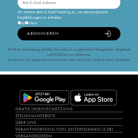
Ich stimme dem E-Mail-Tracking zu, um personalisierte
Empfehlungen zu erhalten
Ja
Nein
ABONNIEREN
Mit Ihrer Anmeldung erhalten Sie exklusiv ausgewählte Neuigkeiten, Angebote
und Einblicke von iDealwine.
Sie können sich jederzeit unkompliziert über den Link in jeder E-Mail abmelden.
GRATIS (W)EINSCHÄTZUNG
STELLENANGEBOTE
ÜBER UNS
VERANTWORTUNG VON UNTERNEHMEN (CSR)
VERSANDKOSTEN