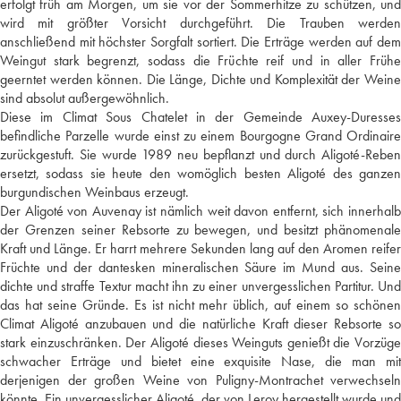
erfolgt früh am Morgen, um sie vor der Sommerhitze zu schützen, und
wird mit größter Vorsicht durchgeführt. Die Trauben werden
anschließend mit höchster Sorgfalt sortiert. Die Erträge werden auf dem
Weingut stark begrenzt, sodass die Früchte reif und in aller Frühe
geerntet werden können. Die Länge, Dichte und Komplexität der Weine
sind absolut außergewöhnlich.
Diese im Climat Sous Chatelet in der Gemeinde Auxey-Duresses
befindliche Parzelle wurde einst zu einem Bourgogne Grand Ordinaire
zurückgestuft. Sie wurde 1989 neu bepflanzt und durch Aligoté-Reben
ersetzt, sodass sie heute den womöglich besten Aligoté des ganzen
burgundischen Weinbaus erzeugt.
Der Aligoté von Auvenay ist nämlich weit davon entfernt, sich innerhalb
der Grenzen seiner Rebsorte zu bewegen, und besitzt phänomenale
Kraft und Länge. Er harrt mehrere Sekunden lang auf den Aromen reifer
Früchte und der dantesken mineralischen Säure im Mund aus. Seine
dichte und straffe Textur macht ihn zu einer unvergesslichen Partitur. Und
das hat seine Gründe. Es ist nicht mehr üblich, auf einem so schönen
Climat Aligoté anzubauen und die natürliche Kraft dieser Rebsorte so
stark einzuschränken. Der Aligoté dieses Weinguts genießt die Vorzüge
schwacher Erträge und bietet eine exquisite Nase, die man mit
derjenigen der großen Weine von Puligny-Montrachet verwechseln
könnte. Ein unvergesslicher Aligoté, der von Leroy hergestellt wurde und