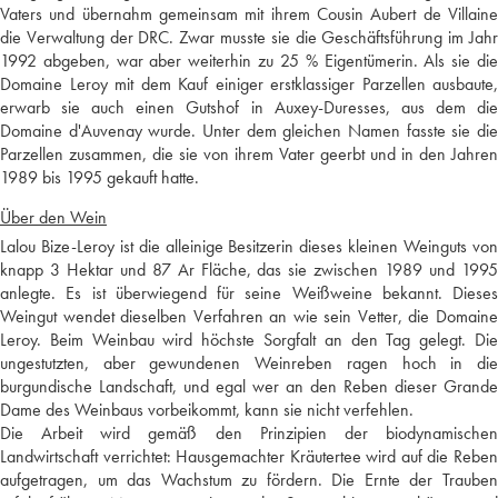
Vaters und übernahm gemeinsam mit ihrem Cousin Aubert de Villaine
die Verwaltung der DRC. Zwar musste sie die Geschäftsführung im Jahr
1992 abgeben, war aber weiterhin zu 25 % Eigentümerin. Als sie die
Domaine Leroy mit dem Kauf einiger erstklassiger Parzellen ausbaute,
erwarb sie auch einen Gutshof in Auxey-Duresses, aus dem die
Domaine d'Auvenay wurde. Unter dem gleichen Namen fasste sie die
Parzellen zusammen, die sie von ihrem Vater geerbt und in den Jahren
1989 bis 1995 gekauft hatte.
Über den Wein
Lalou Bize-Leroy ist die alleinige Besitzerin dieses kleinen Weinguts von
knapp 3 Hektar und 87 Ar Fläche, das sie zwischen 1989 und 1995
anlegte. Es ist überwiegend für seine Weißweine bekannt. Dieses
Weingut wendet dieselben Verfahren an wie sein Vetter, die Domaine
Leroy. Beim Weinbau wird höchste Sorgfalt an den Tag gelegt. Die
ungestutzten, aber gewundenen Weinreben ragen hoch in die
burgundische Landschaft, und egal wer an den Reben dieser Grande
Dame des Weinbaus vorbeikommt, kann sie nicht verfehlen.
Die Arbeit wird gemäß den Prinzipien der biodynamischen
Landwirtschaft verrichtet: Hausgemachter Kräutertee wird auf die Reben
aufgetragen, um das Wachstum zu fördern. Die Ernte der Trauben