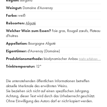
Region:
Burgund
Weingut:
Domaine d'Auvenay
Farbe:
weiß
Rebsorten:
Aligoté
Welcher Wein zum Essen?
Foie gras
,
Rougail zœufs
,
Plateau
d'huîtres
Appellation:
Bourgogne Aligoté
Eigentümer:
d'Auvenay (Domaine)
Produktionsmethode:
biodynamischer Anbau
Mehr erfahren …
Trinktemperatur:
12°
Die untenstehenden öffentlichen Informationen betreffen
aktuelle Merkmale des erwähnten Weins.
Sie beziehen sich nicht auf einen spezifischen Jahrgang.
Achtung, dieser Text wird durch das Urheberrecht geschützt.
Ohne Einwilligung des Autors darf er nicht kopiert werden.