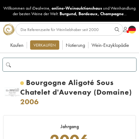
Willkommen auf iDealwine,
online-Weinauktionshaus
und
Weinhandlung
der besten Weine der Welt:
Burgund
,
Bordeaux
,
Champagne
...
Kaufen
Notierung
Wein-Enzyklopädie
VERKAUFEN
Bourgogne Aligoté Sous
Chatelet d'Auvenay (Domaine)
2006
Jahrgang