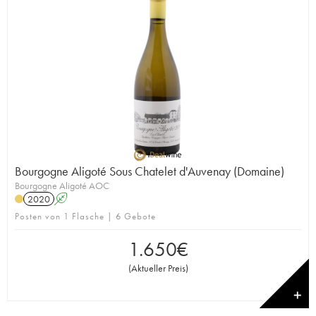
Bourgogne Aligoté Sous Chatelet d'Auvenay (Domaine)
Bourgogne Aligoté AOC
2020
A
Posten von 1 Flasche | 6 Gebote
1.650
€
(
Aktueller Preis
)
✕