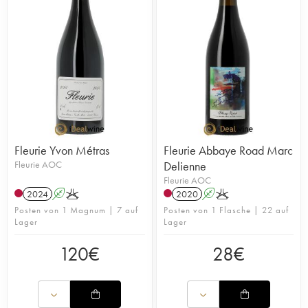
Fleurie Yvon Métras
Fleurie Abbaye Road Marc
Fleurie AOC
Delienne
Fleurie AOC
2024
A
K
2020
A
K
Posten von 1 Magnum | 7 auf
Posten von 1 Flasche | 22 auf
Lager
Lager
120
€
28
€