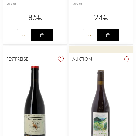
Lager
Lager
85
€
24
€
FESTPREISE
AUKTION