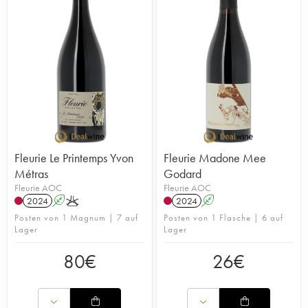
Fleurie Le Printemps Yvon
Fleurie Madone Mee
Métras
Godard
Fleurie AOC
Fleurie AOC
2024
A
K
2024
A
Posten von 1 Magnum | 7 auf
Posten von 1 Flasche | 6 auf
Lager
Lager
80
€
26
€