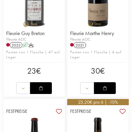
Fleurie Guy Breton
Fleurie Marthe Henry
Fleurie AOC
Fleurie AOC
2023
A
K
2021
Posten von 1 Flasche | 47 auf
Posten von 1 Flasche | 6 auf
Lager
Lager
23
€
30
€
25,20
€
pro 6 | -10%
FESTPREISE
FESTPREISE