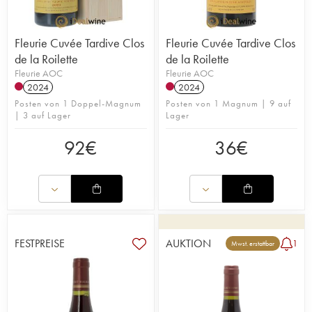
Fleurie Cuvée Tardive Clos
Fleurie Cuvée Tardive Clos
de la Roilette
de la Roilette
Fleurie AOC
Fleurie AOC
2024
2024
Posten von 1 Doppel-Magnum
Posten von 1 Magnum | 9 auf
| 3 auf Lager
Lager
92
€
36
€
FESTPREISE
AUKTION
1
Mwst. erstattbar