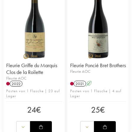
Fleurie Griffe du Marquis
Fleurie Poncié Bret Brothers
Clos de la Roilette
Fleurie AOC
Fleurie AOC
2022
2021
A
Posten von 1 Flasche | 23 auf
Posten von 1 Flasche | 4 auf
Lager
Lager
24
€
25
€