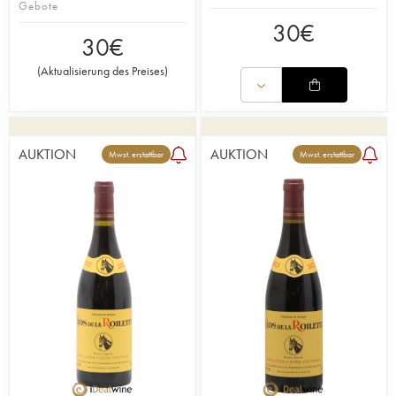
Gebote
30
€
30
€
(
Aktualisierung des Preises
)
AUKTION
AUKTION
Mwst. erstattbar
Mwst. erstattbar