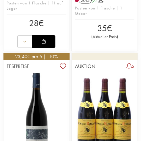
2015
A
K
Posten von 1 Flasche | 11 auf
Posten von 1 Flasche | 1
Lager
Gebot
28
€
35
€
(
Aktueller Preis
)
23,40
€
pro 6 | -10%
FESTPREISE
AUKTION
5