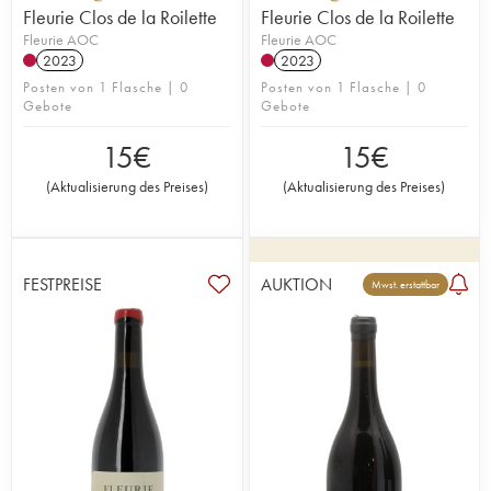
Fleurie Clos de la Roilette
Fleurie Clos de la Roilette
Fleurie AOC
Fleurie AOC
2023
2023
Posten von 1 Flasche | 0
Posten von 1 Flasche | 0
Gebote
Gebote
15
€
15
€
(
Aktualisierung des Preises
)
(
Aktualisierung des Preises
)
FESTPREISE
AUKTION
Mwst. erstattbar