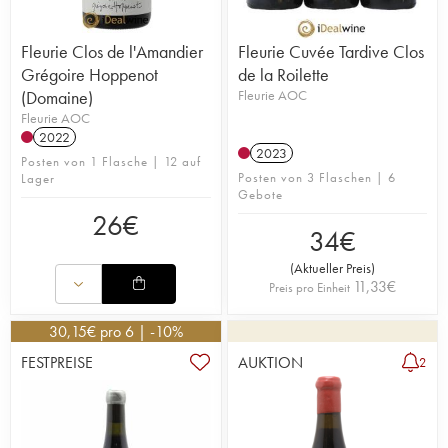
Fleurie Clos de l'Amandier
Fleurie Cuvée Tardive Clos
Grégoire Hoppenot
de la Roilette
(Domaine)
Fleurie AOC
Fleurie AOC
2022
2023
Posten von 1 Flasche | 12 auf
Posten von 3 Flaschen | 6
Lager
Gebote
26
€
34
€
(
Aktueller Preis
)
11,33
€
Preis pro Einheit
30,15
€
pro 6 | -10%
FESTPREISE
AUKTION
2