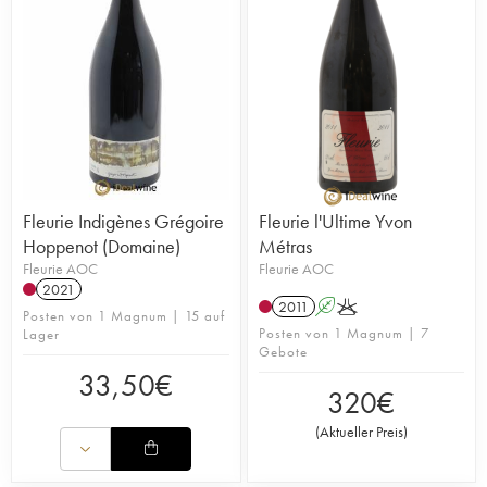
Fleurie Indigènes Grégoire
Fleurie l'Ultime Yvon
Hoppenot (Domaine)
Métras
Fleurie AOC
Fleurie AOC
2021
2011
A
K
Posten von 1 Magnum | 15 auf
Posten von 1 Magnum | 7
Lager
Gebote
33,50
€
320
€
(
Aktueller Preis
)