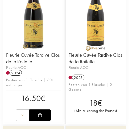
Fleurie Cuvée Tardive Clos
Fleurie Cuvée Tardive Clos
de la Roilette
de la Roilette
Fleurie AOC
Fleurie AOC
2024
2023
Posten von 1 Flasche | 60+
Posten von 1 Flasche | 0
auf Lager
Gebote
16,50
€
18
€
(
Aktualisierung des Preises
)