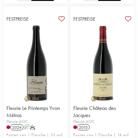
FESTPREISE
FESTPREISE
Fleurie Le Printemps Yvon
Fleurie Château des
Métras
Jacques
Fleurie AOC
Fleurie AOC
2024
A
K
2015
Posten von 1 Flasche | 35 auf
Posten von 1 Flasche | 14 auf