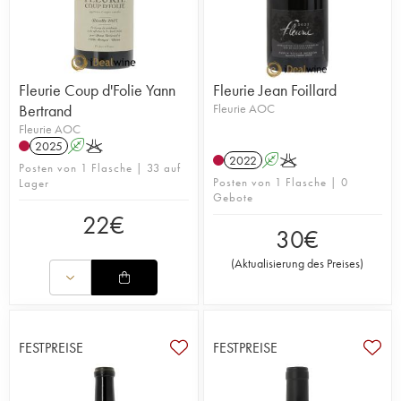
Fleurie Coup d'Folie Yann
Fleurie Jean Foillard
Bertrand
Fleurie AOC
Fleurie AOC
2025
A
K
2022
A
K
Posten von 1 Flasche | 33 auf
Posten von 1 Flasche | 0
Lager
Gebote
22
€
30
€
(
Aktualisierung des Preises
)
FESTPREISE
FESTPREISE