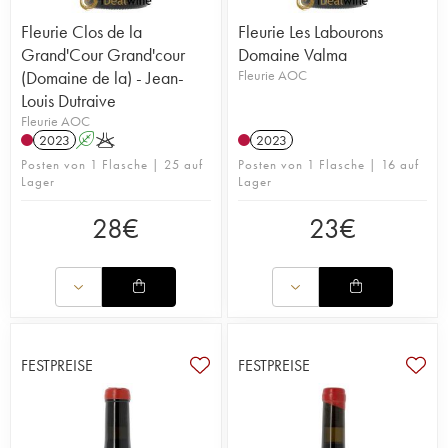
Fleurie Clos de la
Fleurie Les Labourons
Grand'Cour Grand'cour
Domaine Valma
(Domaine de la) - Jean-
Fleurie AOC
Louis Dutraive
Fleurie AOC
2023
A
K
2023
Posten von 1 Flasche | 25 auf
Posten von 1 Flasche | 16 auf
Lager
Lager
28
€
23
€
FESTPREISE
FESTPREISE