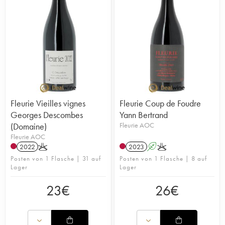
Fleurie Vieilles vignes
Fleurie Coup de Foudre
Georges Descombes
Yann Bertrand
(Domaine)
Fleurie AOC
Fleurie AOC
2022
K
2023
A
K
Posten von 1 Flasche | 31 auf
Posten von 1 Flasche | 8 auf
Lager
Lager
23
€
26
€