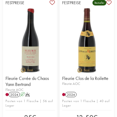
Jacques
,
Jean Foillard
,
Clos de la Roilette
,
Yann
FESTPREISE
FESTPREISE
Bestseller
Bertrand
…
Fleurie Cuvée du Chaos
Fleurie Clos de la Roilette
Yann Bertrand
Fleurie AOC
Fleurie AOC
2024
A
K
2024
Posten von 1 Flasche | 56 auf
Posten von 1 Flasche | 40 auf
Lager
Lager