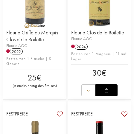
Fleurie Griffe du Marquis
Fleurie Clos de la Roilette
Clos de la Roilette
Fleurie AOC
Fleurie AOC
2024
2022
Posten von 1 Magnum | 11 auf
Posten von 1 Flasche | 0
Lager
Gebote
30
€
25
€
(
Aktualisierung des Preises
)
FESTPREISE
FESTPREISE