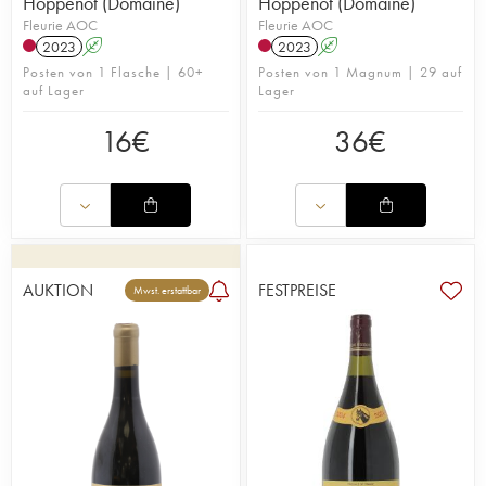
Hoppenot (Domaine)
Hoppenot (Domaine)
Fleurie AOC
Fleurie AOC
2023
A
2023
A
Posten von 1 Flasche | 60+
Posten von 1 Magnum | 29 auf
auf Lager
Lager
16
€
36
€
AUKTION
FESTPREISE
Mwst. erstattbar