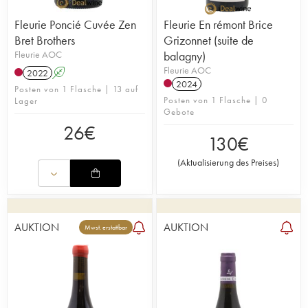
Fleurie Poncié Cuvée Zen
Fleurie En rémont Brice
Bret Brothers
Grizonnet (suite de
Fleurie AOC
balagny)
Fleurie AOC
2022
A
2024
Posten von 1 Flasche | 13 auf
Posten von 1 Flasche | 0
Lager
Gebote
26
€
130
€
(
Aktualisierung des Preises
)
AUKTION
AUKTION
Mwst. erstattbar