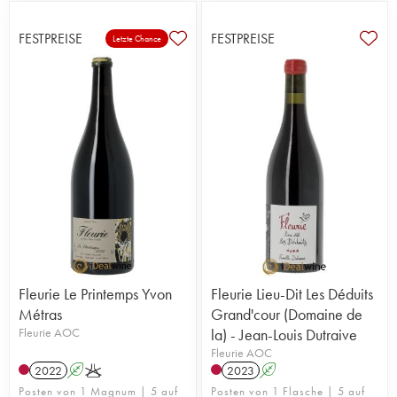
FESTPREISE
FESTPREISE
Letzte Chance
Fleurie Le Printemps Yvon
Fleurie Lieu-Dit Les Déduits
Métras
Grand'cour (Domaine de
Fleurie AOC
la) - Jean-Louis Dutraive
Fleurie AOC
2022
A
K
2023
A
Posten von 1 Magnum | 5 auf
Posten von 1 Flasche | 5 auf