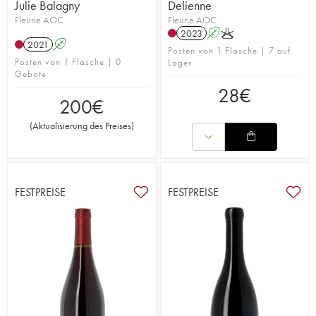
Julie Balagny
Delienne
Fleurie AOC
Fleurie AOC
2023
A
K
2021
A
Posten von 1 Flasche | 7 auf
Posten von 1 Flasche | 0
Lager
Gebote
28
€
200
€
(
Aktualisierung des Preises
)
FESTPREISE
FESTPREISE