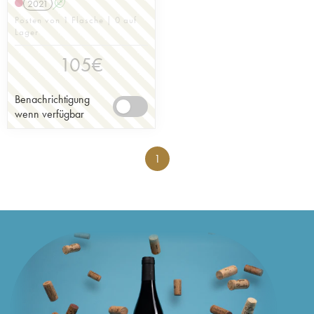
2021
A
Posten von 1 Flasche | 0 auf
Lager
105
€
Benachrichtigung
wenn verfügbar
1