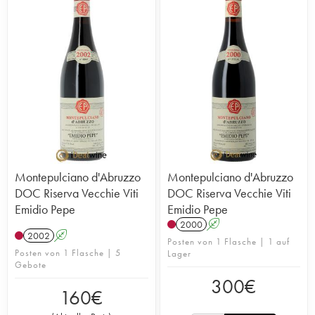
Montepulciano d'Abruzzo
Montepulciano d'Abruzzo
DOC Riserva Vecchie Viti
DOC Riserva Vecchie Viti
Emidio Pepe
Emidio Pepe
2000
A
2002
A
Posten von 1 Flasche | 1 auf
Posten von 1 Flasche | 5
Lager
Gebote
300
€
160
€