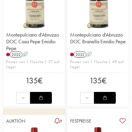
Montepulciano d'Abruzzo
Montepulciano d'Abruzzo
DOC Casa Pepe Emidio
DOC Branella Emidio Pepe
Pepe
2022
A
2022
A
Posten von 1 Flasche | 27 auf
Posten von 1 Flasche | 49 auf
Lager
Lager
135
€
135
€
AUKTION
FESTPREISE
9