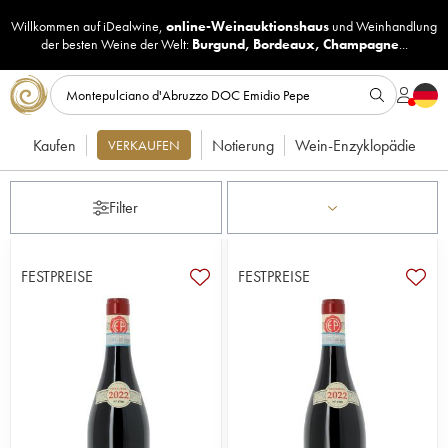
Willkommen auf iDealwine,
online-Weinauktionshaus
und
Weinhandlung
der besten Weine der Welt:
Burgund
,
Bordeaux
,
Champagne
...
Kaufen
Notierung
Wein-Enzyklopädie
VERKAUFEN
Filter
FESTPREISE
FESTPREISE