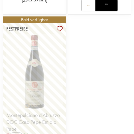
(
Aktueller Preis
)
Bald verfügbar
FESTPREISE
Montepulciano d'Abruzzo
DOC Casa Pepe Emidio
Pepe