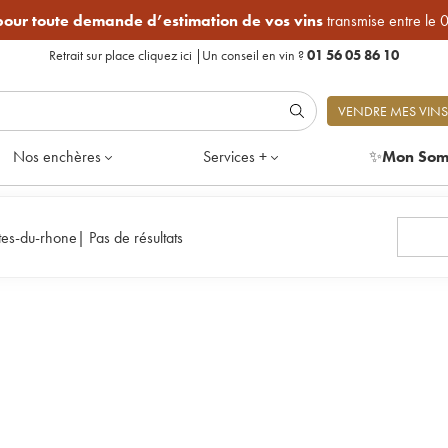
 pour toute demande d’estimation de vos vins
transmise entre le 
Retrait sur place
cliquez ici
|
Un conseil en vin ?
01 56 05 86 10
VENDRE MES VINS
Nos enchères
Services +
✨
Mon Som
tes-du-rhone
|
Pas de résultats