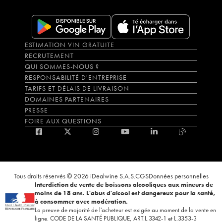
ESTIMATION VIN GRATUITE
RECRUTEMENT
QUI SOMMES-NOUS ?
RESPONSABILITÉ D'ENTREPRISE
TARIFS ET DÉLAIS DE LIVRAISON
DOMAINES PARTENAIRES
PRESSE
FOIRE AUX QUESTIONS
Tous droits réservés © 2026 iDealwine S.A.S.
CGS
Données personnelles
Interdiction de vente de boissons alcooliques aux mineurs de
moins de 18 ans. L'abus d'alcool est dangereux pour la santé,
à consommer avec modération.
La preuve de majorité de l'acheteur est exigée au moment de la vente en
ligne. CODE DE LA SANTÉ PUBLIQUE, ART.L.3342-1 et L.3353-3