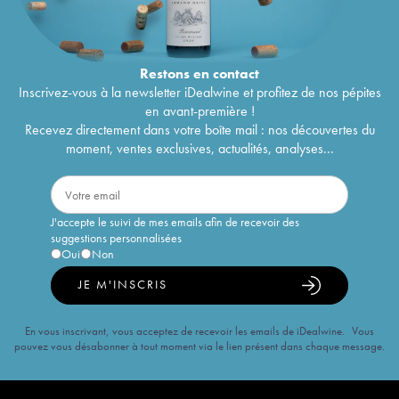
Restons en
contact
Inscrivez-vous à la newsletter iDealwine et profitez de nos pépites
en avant-première !
Recevez directement dans votre boîte mail : nos découvertes du
moment, ventes exclusives, actualités, analyses...
J'accepte le suivi de mes emails afin de recevoir des
suggestions personnalisées
Oui
Non
JE M'INSCRIS
En vous inscrivant, vous acceptez de recevoir les emails de iDealwine. Vous
pouvez vous désabonner à tout moment via le lien présent dans chaque message.