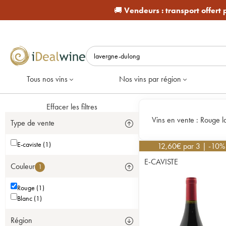
🚚
Vendeurs :
transport offert
Tous nos vins
Nos vins par région
Effacer les filtres
Vins en vente :
Rouge l
Type de vente
E-caviste (1)
12,60
€
par 3 | -10%
E-CAVISTE
Couleur
1
Rouge (1)
Blanc (1)
Région