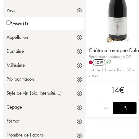
Pays
France (1)
Appellation
Château Lavergne Dul
Domaine
Bordeaux supérieur AOC
2019
A
Millésime
Lot de 1 bouteille | 37 en
stock
Prix par flacon
14
€
Style de vin (bio, intensité,...)
Cépage
Format
Nombre de flacons