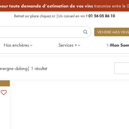
 pour toute demande d’estimation de vos vins
transmise entre le 
Retrait sur place
cliquez ici
|
Un conseil en vin ?
01 56 05 86 10
VENDRE MES VINS
Nos enchères
Services +
✨
Mon Som
avergne-dulong
|
1 résultat