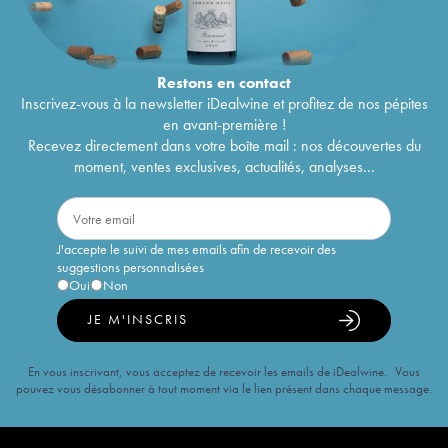
Restons en
contact
Inscrivez-vous à la newsletter iDealwine et profitez de nos pépites
en avant-première !
Recevez directement dans votre boîte mail : nos découvertes du
moment, ventes exclusives, actualités, analyses...
J'accepte le suivi de mes emails afin de recevoir des
suggestions personnalisées
Oui
Non
JE M'INSCRIS
En vous inscrivant, vous acceptez de recevoir les emails de iDealwine. Vous
pouvez vous désabonner à tout moment via le lien présent dans chaque message.