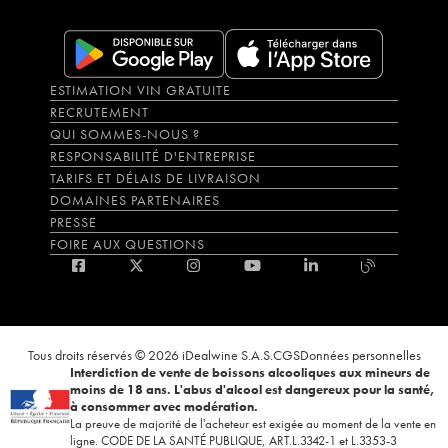
ESTIMATION VIN GRATUITE
RECRUTEMENT
QUI SOMMES-NOUS ?
RESPONSABILITÉ D'ENTREPRISE
TARIFS ET DÉLAIS DE LIVRAISON
DOMAINES PARTENAIRES
PRESSE
FOIRE AUX QUESTIONS
Tous droits réservés © 2026 iDealwine S.A.S.
CGS
Données personnelles
Interdiction de vente de boissons alcooliques aux mineurs de
moins de 18 ans. L'abus d'alcool est dangereux pour la santé,
à consommer avec modération.
La preuve de majorité de l'acheteur est exigée au moment de la vente en
ligne. CODE DE LA SANTÉ PUBLIQUE, ART.L.3342-1 et L.3353-3