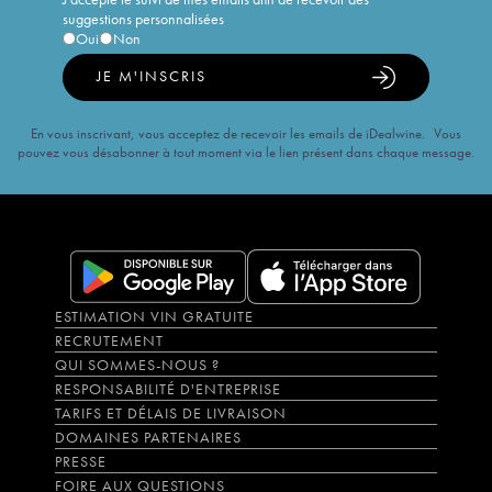
suggestions personnalisées
Oui
Non
JE M'INSCRIS
En vous inscrivant, vous acceptez de recevoir les emails de iDealwine. Vous
pouvez vous désabonner à tout moment via le lien présent dans chaque message.
ESTIMATION VIN GRATUITE
RECRUTEMENT
QUI SOMMES-NOUS ?
RESPONSABILITÉ D'ENTREPRISE
TARIFS ET DÉLAIS DE LIVRAISON
DOMAINES PARTENAIRES
PRESSE
FOIRE AUX QUESTIONS