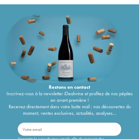
Château Balac Cru Bourgeois
1986
20
€
Château Balac Cru Bourgeois
1985
19
€
Château Balac Cru Bourgeois
1984
27
€
Château Balac Cru Bourgeois
1983
17
€
Château Balac Cru Bourgeois
1982
36
€
Château Balac Cru Bourgeois
1981
27
€
Château Balac Cru Bourgeois
1980
37
€
Château Balac Cru Bourgeois
1979
20
€
Château Balac Cru Bourgeois
1978
19
€
Château Balac Cru Bourgeois
1976
25
€
Château Balac Cru Bourgeois
1975
31
€
Château Balac Cru Bourgeois
1970
25
€
Restons en
contact
Inscrivez-vous à la newsletter iDealwine et profitez de nos pépites
en avant-première !
Recevez directement dans votre boîte mail : nos découvertes du
moment, ventes exclusives, actualités, analyses...
J'accepte le suivi de mes emails afin de recevoir des