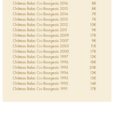
le vignoble progressivement tout en entreprenant
Château Balac Cru Bourgeois
2016
8
€
une restauration complète des infrastructures.
Château Balac Cru Bourgeois
2015
8
€
Château Balac Cru Bourgeois
2014
7
€
Château Balac Cru Bourgeois
2013
7
€
Château Balac Cru Bourgeois
2012
10
€
Château Balac Cru Bourgeois
2011
9
€
Château Balac Cru Bourgeois
2009
17
€
Château Balac Cru Bourgeois
2007
9
€
Château Balac Cru Bourgeois
2005
11
€
Château Balac Cru Bourgeois
2000
17
€
Château Balac Cru Bourgeois
1997
12
€
Château Balac Cru Bourgeois
1996
18
€
Château Balac Cru Bourgeois
1995
20
€
Château Balac Cru Bourgeois
1994
13
€
Château Balac Cru Bourgeois
1993
15
€
Château Balac Cru Bourgeois
1992
14
€
Château Balac Cru Bourgeois
1991
17
€
Château Balac Cru Bourgeois
1990
26
€
Château Balac Cru Bourgeois
1989
23
€
Château Balac Cru Bourgeois
1988
24
€
Château Balac Cru Bourgeois
1987
23
€