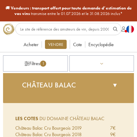
🚚
Vendeurs :
transport offert pour toute demande d’estimation de
vos vins
transmise entre le 01.07.2026 et le 31.08.2026 inclus*
Acheter
Cote
Encyclopédie
VENDRE
Filtres
1
CHÂTEAU BALAC
▼
Jusqu'à la fin du XIXème siècle, le château Balac
s'écrivait avec deux "L". Après de multiples
changements de propriétaires, la propriété est
LES COTES
DU DOMAINE CHÂTEAU BALAC
rachetée en 1965 par Joseph Touchais. A cette
époque, la vigne a disparu et les bâtiments sont en
Château Balac Cru Bourgeois
2019
7
€
ruines. Dès 1966, le nouveau propriétaire replante
Château Balac Cru Bourgeois
2018
9
€