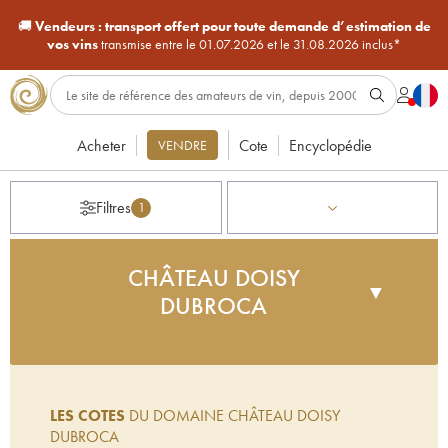
🚚
Vendeurs :
transport offert pour toute demande d’estimation de
vos vins
transmise entre le 01.07.2026 et le 31.08.2026 inclus*
Acheter
Cote
Encyclopédie
VENDRE
Filtres
1
CHÂTEAU DOISY
▼
DUBROCA
Le château Doisy Dubroca fait partie de l'ancien
grand domaine de Doisy sur le plateau calcaire de
Barsac. Entouré par les deux autres Doisy, mais
LES COTES
DU DOMAINE CHÂTEAU DOISY
également de Climens, il est doté d'un fabuleux
DUBROCA
terroir très prompt au développement du botrytis