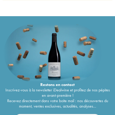
1990
Château Doisy Dubroca 2ème Grand Cru
26
€
Classé
1989
Château Doisy Dubroca 2ème Grand Cru Classé
51
€
1988
Château Doisy Dubroca 2ème Grand Cru
50
€
Classé
1987
Château Doisy Dubroca 2ème Grand Cru
40
€
Classé
1986
Château Doisy Dubroca 2ème Grand Cru Classé
31
€
1985
Château Doisy Dubroca 2ème Grand Cru
39
€
Classé
1984
Château Doisy Dubroca 2ème Grand Cru
45
€
Classé
1983
Château Doisy Dubroca 2ème Grand Cru
47
€
Restons en
contact
Classé
1982
Inscrivez-vous à la newsletter iDealwine et profitez de nos pépites
Château Doisy Dubroca 2ème Grand Cru
39
€
en avant-première !
Classé
1981
Recevez directement dans votre boîte mail : nos découvertes du
Château Doisy Dubroca 2ème Grand Cru
56
€
moment, ventes exclusives, actualités, analyses...
Classé
1980