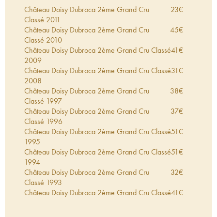
cinerea. En 2014, le regretté Denis Duboudieu
Château Doisy Dubroca 2ème Grand Cru
23
€
(Doisy Daëne) rachète à la famille Lurton Doisy
Classé
2011
Dubroca, reformant à cette occasion une partie de
Château Doisy Dubroca 2ème Grand Cru
45
€
l'ancien grand domaine de Doisy.
Classé
2010
Château Doisy Dubroca 2ème Grand Cru Classé
41
€
2009
Château Doisy Dubroca 2ème Grand Cru Classé
31
€
2008
Château Doisy Dubroca 2ème Grand Cru
38
€
Classé
1997
Château Doisy Dubroca 2ème Grand Cru
37
€
Classé
1996
Château Doisy Dubroca 2ème Grand Cru Classé
51
€
1995
Château Doisy Dubroca 2ème Grand Cru Classé
51
€
1994
Château Doisy Dubroca 2ème Grand Cru
32
€
Classé
1993
Château Doisy Dubroca 2ème Grand Cru Classé
41
€
1991
Château Doisy Dubroca 2ème Grand Cru Classé
71
€