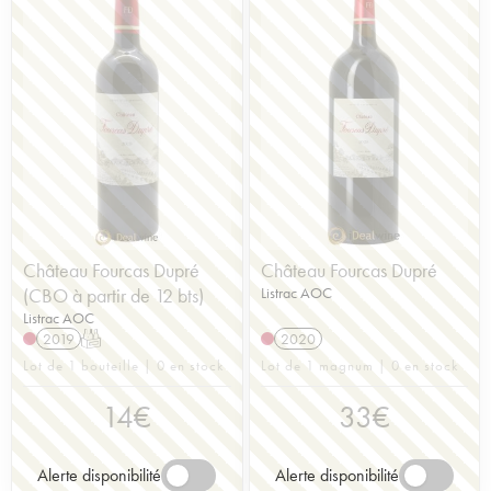
Château Fourcas Dupré
Château Fourcas Dupré
(CBO à partir de 12 bts)
Listrac AOC
Listrac AOC
2019
T
2020
Lot de 1 bouteille | 0 en stock
Lot de 1 magnum | 0 en stock
14
€
33
€
Alerte disponibilité
Alerte disponibilité