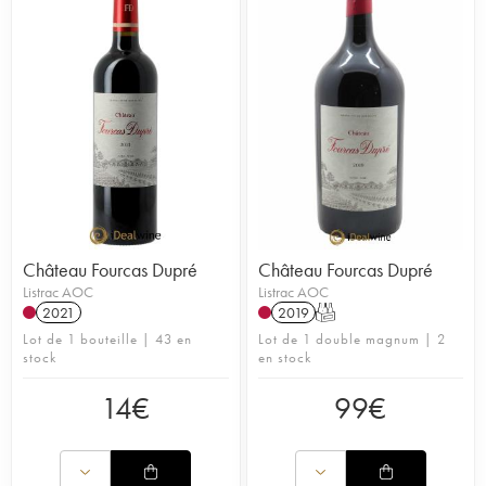
ce cru. En 1985, son fils, Patrice Pagès lui succède
et continue de faire progresser le domaine. Le
vignoble s'étend sur 46 hectares d'un seul tenant
avec 44% de cabernet sauvignon, 44 % de
merlot, 10 % de cabernet franc et 2% de petit
Verdot. Ces cépages sont âgés d'une trentaine
d'années, cultivés selon des principes raisonnés et
bénéficient de l'influence des sols de graves
pyrénéennes qui se composent d'argile et de
calcaire. Ses sols sont d'ailleurs parfaitement
drainés dans la mesure où les vignes sont plantées
à une altitude élevée pour la région médocaine : à
Château Fourcas Dupré
Château Fourcas Dupré
42 mètres. Les vins de ce château atteignent
Listrac AOC
Listrac AOC
aujourd'hui un beau niveau grâce à des
2021
2019
T
vinifications modernes en cuves inox
Lot de 1 bouteille | 43 en
Lot de 1 double magnum | 2
thermorégulées et conservent des prix très
stock
en stock
attractifs.
14
€
99
€