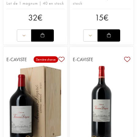
Lot de 1 magnum | 40 en stock
stock
32
€
15
€
E-CAVISTE
E-CAVISTE
Dernière chance