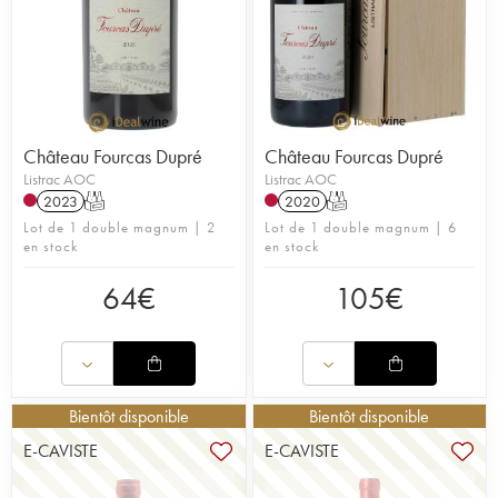
Château Fourcas Dupré
Château Fourcas Dupré
Listrac AOC
Listrac AOC
2023
T
2020
T
Lot de 1 double magnum | 2
Lot de 1 double magnum | 6
en stock
en stock
64
€
105
€
Bientôt disponible
Bientôt disponible
E-CAVISTE
E-CAVISTE