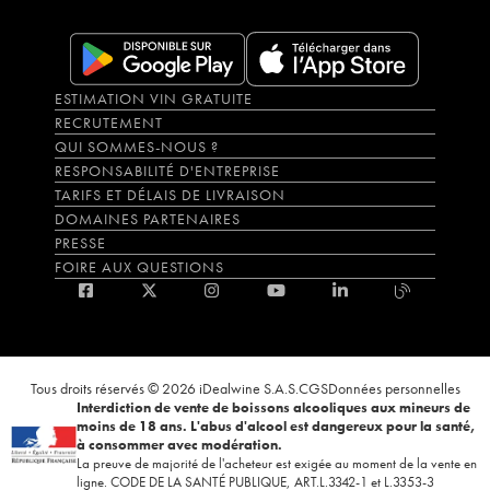
ESTIMATION VIN GRATUITE
RECRUTEMENT
QUI SOMMES-NOUS ?
RESPONSABILITÉ D'ENTREPRISE
TARIFS ET DÉLAIS DE LIVRAISON
DOMAINES PARTENAIRES
PRESSE
FOIRE AUX QUESTIONS
Tous droits réservés © 2026 iDealwine S.A.S.
CGS
Données personnelles
Interdiction de vente de boissons alcooliques aux mineurs de
moins de 18 ans. L'abus d'alcool est dangereux pour la santé,
à consommer avec modération.
La preuve de majorité de l'acheteur est exigée au moment de la vente en
ligne. CODE DE LA SANTÉ PUBLIQUE, ART.L.3342-1 et L.3353-3