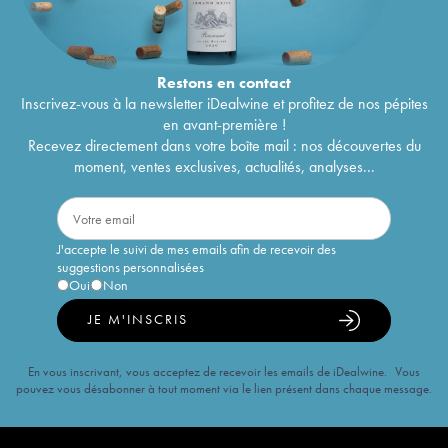
Restons en
contact
Inscrivez-vous à la newsletter iDealwine et profitez de nos pépites
en avant-première !
Recevez directement dans votre boîte mail : nos découvertes du
moment, ventes exclusives, actualités, analyses...
J'accepte le suivi de mes emails afin de recevoir des
suggestions personnalisées
Oui
Non
JE M'INSCRIS
En vous inscrivant, vous acceptez de recevoir les emails de iDealwine. Vous
pouvez vous désabonner à tout moment via le lien présent dans chaque message.