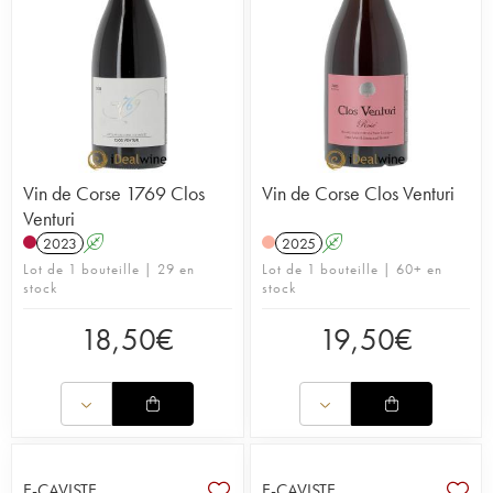
Vin de Corse 1769 Clos
Vin de Corse Clos Venturi
Venturi
2023
A
2025
A
Lot de 1 bouteille | 29 en
Lot de 1 bouteille | 60+ en
stock
stock
18,50
€
19,50
€
E-CAVISTE
E-CAVISTE