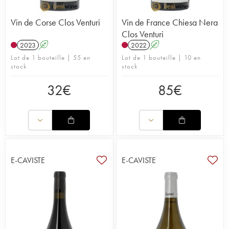
Vin de Corse Clos Venturi
Vin de France Chiesa Nera
Clos Venturi
2023
A
2022
A
Lot de 1 bouteille | 55 en
Lot de 1 bouteille | 10 en
stock
stock
32
€
85
€
E-CAVISTE
E-CAVISTE