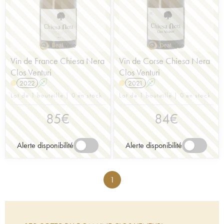
Vin de France Chiesa Nera
Vin de Corse Chiesa Nera
Clos Venturi
Clos Venturi
2022
A
2021
A
Lot de 1 bouteille | 0 en stock
Lot de 1 bouteille | 0 en stock
85
€
84
€
Alerte disponibilité
Alerte disponibilité
1