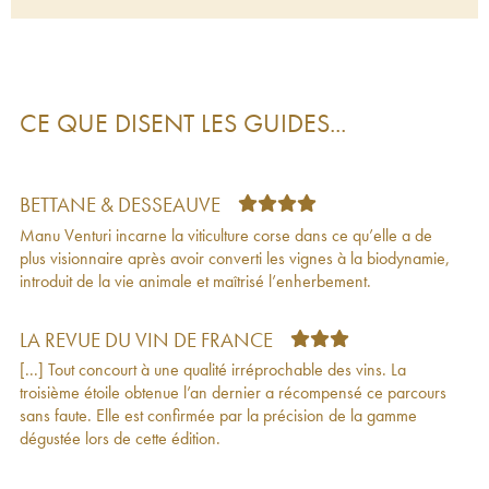
Vin de France Altare Clos Venturi
2021
50
€
Vin de Corse Altare Clos Venturi
2020
52
€
Vin de Corse Clos Venturi
2020
38
€
Vin de Corse Chiesa Nera Clos Venturi
2020
113
€
Vin de Corse Chiesa Nera Clos Venturi
2020
78
€
CE QUE DISENT LES GUIDES...
Vin de Corse IP Clos Venturi
2020
34
€
Ile de Beauté Jean-Marc Venturi (Clos Venturi)
39
€
2020
Vin de Corse Clos Venturi
2020
23
€
BETTANE & DESSEAUVE
Vin de Corse Clos Venturi
2020
33
€
Manu Venturi incarne la viticulture corse dans ce qu’elle a de
Vin de Corse Altare Clos Venturi
2020
100
€
plus visionnaire après avoir converti les vignes à la biodynamie,
Vin de Corse Le Chemin de Croix Clos Venturi
173
€
introduit de la vie animale et maîtrisé l’enherbement.
2020
Ile de Beauté Brama Sciaccarellu Clos Venturi
32
€
2020
LA REVUE DU VIN DE FRANCE
Vin de Corse Clos Venturi
2019
38
€
[...] Tout concourt à une qualité irréprochable des vins. La
Vin de Corse Altare Clos Venturi
2019
88
€
troisième étoile obtenue l’an dernier a récompensé ce parcours
Vin de Corse Altare Clos Venturi
2019
88
€
sans faute. Elle est confirmée par la précision de la gamme
Vin de Corse Le Chemin de Croix Clos Venturi
186
€
dégustée lors de cette édition.
2019
Vin de France Altare Clos Venturi
2019
58
€