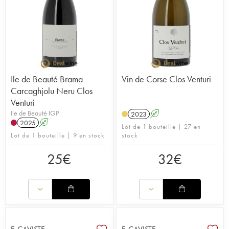
Ile de Beauté Brama
Vin de Corse Clos Venturi
Carcaghjolu Neru Clos
Venturi
Ile de Beauté IGP
2023
A
2025
A
Lot de 1 bouteille | 27 en
Lot de 1 bouteille | 9 en stock
stock
25
€
32
€