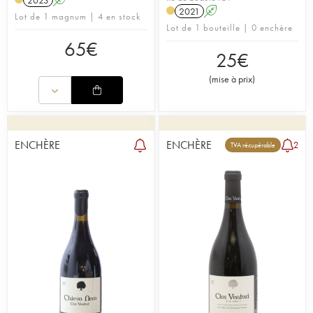
2021
A
Lot de 1 magnum | 4 en stock
Lot de 1 bouteille | 0 enchère
65
€
25
€
(
mise à prix
)
ENCHÈRE
ENCHÈRE
2
TVA récupérable