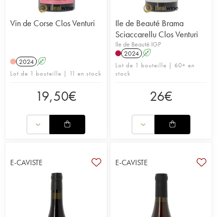
Vin de Corse Clos Venturi
Ile de Beauté Brama
Sciaccarellu Clos Venturi
Ile de Beauté IGP
2024
A
2024
A
Lot de 1 bouteille | 60+ en
Lot de 1 bouteille | 11 en stock
stock
19,50
€
26
€
E-CAVISTE
E-CAVISTE