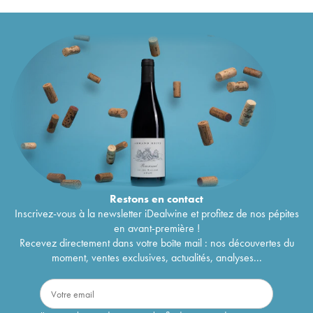
Vin de Corse Clos Venturi
2018
31
€
Vin de France Altare Clos Venturi
2018
38
€
Vin de Corse Altare Clos Venturi
2018
72
€
Vin de Corse Chiesa Nera Clos Venturi
2018
97
€
Vin de Corse Chiesa Nera Clos Venturi
2018
102
€
Vin de Corse IP Clos Venturi
2018
34
€
Vin de France Altare Clos Venturi
2017
38
€
Vin de Corse Clos Venturi
2017
35
€
Vin de Corse Clos Venturi
2017
28
€
Vin de Corse Chiesa Nera Clos Venturi
2016
83
€
Vin de Corse Clos Venturi
2016
71
€
Vin de Corse Chiesa Nera Clos Venturi
2016
81
€
Vin de Corse Clos Venturi
2016
25
€
Vin de Corse Le Chemin de Croix Clos Venturi
131
€
Restons en
contact
2016
Inscrivez-vous à la newsletter iDealwine et profitez de nos pépites
Vin de Corse Clos Venturi
2015
25
€
en avant-première !
Vin de Corse Chiesa Nera Clos Venturi
2015
71
€
Recevez directement dans votre boîte mail : nos découvertes du
Vin de Corse Clos Venturi
2015
25
€
moment, ventes exclusives, actualités, analyses...
Vin de Corse Chiesa Nera Clos Venturi
2015
66
€
Vin de Corse Clos Venturi
2014
26
€
Vin de Corse Chiesa Nera Clos Venturi
2014
75
€
Vin de Corse Clos Venturi
2014
38
€