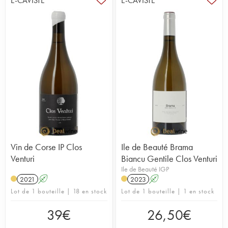
E-CAVISTE
E-CAVISTE
Vin de Corse IP Clos
Ile de Beauté Brama
Venturi
Biancu Gentile Clos Venturi
Ile de Beauté IGP
2021
A
2023
A
Lot de 1 bouteille | 18 en stock
Lot de 1 bouteille | 1 en stock
39
€
26,50
€