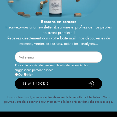
Restons en
contact
Inscrivez-vous à la newsletter iDealwine et profitez de nos pépites
en avant-première !
Recevez directement dans votre boîte mail : nos découvertes du
moment, ventes exclusives, actualités, analyses...
J'accepte le suivi de mes emails afin de recevoir des
suggestions personnalisées
Oui
Non
JE M'INSCRIS
En vous inscrivant, vous acceptez de recevoir les emails de iDealwine. Vous
pouvez vous désabonner à tout moment via le lien présent dans chaque message.