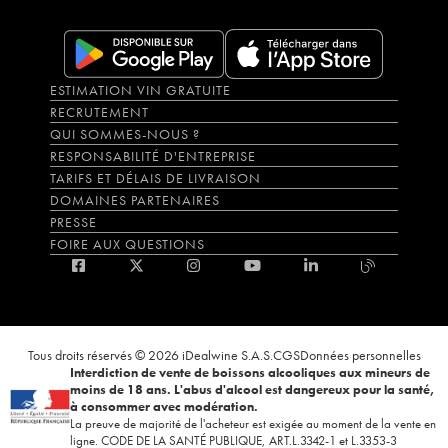
ESTIMATION VIN GRATUITE
RECRUTEMENT
QUI SOMMES-NOUS ?
RESPONSABILITÉ D'ENTREPRISE
TARIFS ET DÉLAIS DE LIVRAISON
DOMAINES PARTENAIRES
PRESSE
FOIRE AUX QUESTIONS
Tous droits réservés © 2026 iDealwine S.A.S.
CGS
Données personnelles
Interdiction de vente de boissons alcooliques aux mineurs de
moins de 18 ans. L'abus d'alcool est dangereux pour la santé,
à consommer avec modération.
La preuve de majorité de l'acheteur est exigée au moment de la vente en
ligne. CODE DE LA SANTÉ PUBLIQUE, ART.L.3342-1 et L.3353-3