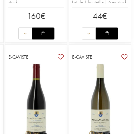
stock
Lot de 1 bouteille | 6 en stock
160
€
44
€
E-CAVISTE
E-CAVISTE