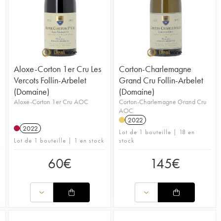
Aloxe-Corton 1er Cru Les
Corton-Charlemagne
Vercots Follin-Arbelet
Grand Cru Follin-Arbelet
(Domaine)
(Domaine)
Aloxe-Corton 1er Cru AOC
Corton-Charlemagne Grand Cru
AOC
2022
2022
Lot de 1 bouteille | 18 en
Lot de 1 bouteille | 1 en stock
stock
60
€
145
€