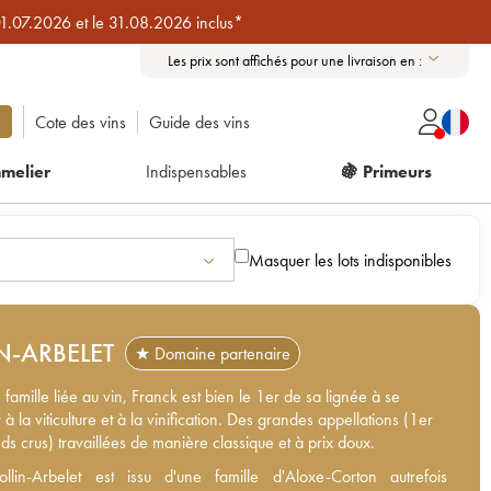
01.07.2026 et le 31.08.2026 inclus*
Les prix sont affichés pour une livraison en :
Cote des vins
Guide des vins
melier
Indispensables
🍇 Primeurs
Masquer les lots indisponibles
N-ARBELET
★ Domaine partenaire
 famille liée au vin, Franck est bien le 1er de sa lignée à se
à la viticulture et à la vinification. Des grandes appellations (1er
ds crus) travaillées de manière classique et à prix doux.
lin-Arbelet est issu d'une famille d'Aloxe-Corton autrefois
ollin-Arbelet est issu d'une famille d'Aloxe-Corton autrefois