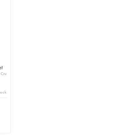
et
 Cru
tock