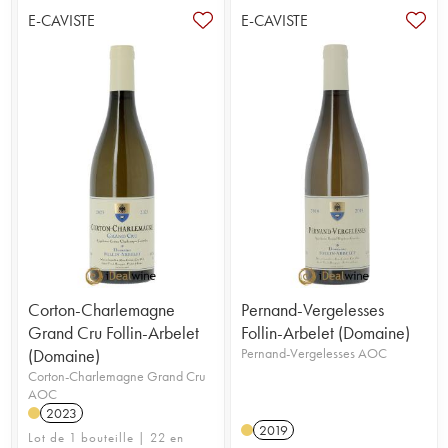
E-CAVISTE
E-CAVISTE
Corton-Charlemagne
Pernand-Vergelesses
Grand Cru Follin-Arbelet
Follin-Arbelet (Domaine)
(Domaine)
Pernand-Vergelesses AOC
Corton-Charlemagne Grand Cru
AOC
2023
2019
Lot de 1 bouteille | 22 en