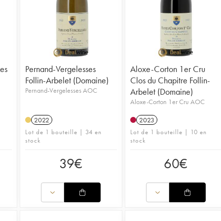
Les
Pernand-Vergelesses
Aloxe-Corton 1er Cru
Follin-Arbelet (Domaine)
Clos du Chapitre Follin-
Pernand-Vergelesses AOC
Arbelet (Domaine)
Aloxe-Corton 1er Cru AOC
2022
2023
Lot de 1 bouteille | 34 en
Lot de 1 bouteille | 10 en
stock
stock
39
€
60
€