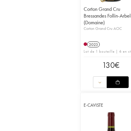
Corton Grand Cru
Bressandes Follin-Arbel
(Domaine)
Corton Grand Cru AOC
2023
Lot de 1 bouteille | 6 en s
130
€
E-CAVISTE