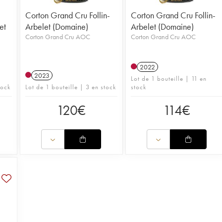
Corton Grand Cru Follin-
Corton Grand Cru Follin-
et
Arbelet (Domaine)
Arbelet (Domaine)
Corton Grand Cru AOC
Corton Grand Cru AOC
2022
2023
Lot de 1 bouteille | 11 en
tock
Lot de 1 bouteille | 3 en stock
stock
120
€
114
€