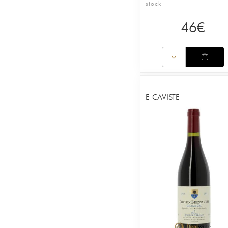
stock
46
€
E-CAVISTE