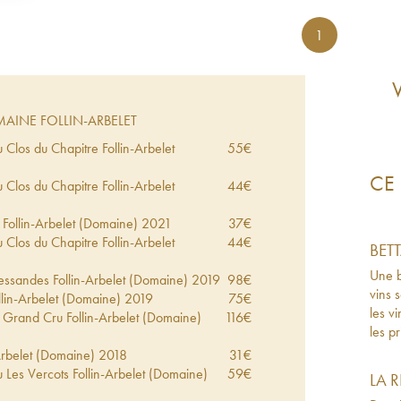
1
AINE FOLLIN-ARBELET
Clos du Chapitre Follin-Arbelet
55
€
CE 
Clos du Chapitre Follin-Arbelet
44
€
Follin-Arbelet (Domaine)
2021
37
€
Clos du Chapitre Follin-Arbelet
44
€
BET
Une b
ssandes Follin-Arbelet (Domaine)
2019
98
€
vins 
lin-Arbelet (Domaine)
2019
75
€
les vi
Grand Cru Follin-Arbelet (Domaine)
116
€
les p
Arbelet (Domaine)
2018
31
€
 Les Vercots Follin-Arbelet (Domaine)
59
€
LA 