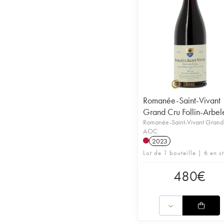
Romanée-Saint-Vivant
Grand Cru Follin-Arbel
Romanée-Saint-Vivant Grand
AOC
2023
Lot de 1 bouteille | 6 en s
480
€