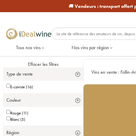
🚚
Vendeurs :
transport offert
Tous nos vins
Nos vins par région
Effacer les filtres
Vins en vente :
Follin-A
Type de vente
E-caviste (16)
Couleur
Rouge (11)
Blanc (5)
Région