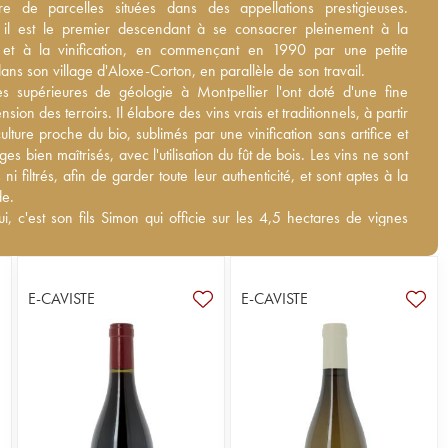
re de parcelles situées dans des appellations prestigieuses.
ire de parcelles situées dans des appellations prestigieuses.
 il est le premier descendant à se consacrer pleinement à la
, il est le premier descendant à se consacrer pleinement à la
e et à la vinification, en commençant en 1990 par une petite parcelle
re et à la vinification, en commençant en 1990 par une petite
illage d'Aloxe-Corton, en parallèle de son travail.
ans son village d'Aloxe-Corton, en parallèle de son travail.
s supérieures de géologie à Montpellier l'ont doté d'une fine
s supérieures de géologie à Montpellier l'ont doté d'une fine
ion des terroirs. Il élabore des vins vrais et traditionnels, à partir
ion des terroirs. Il élabore des vins vrais et traditionnels, à partir
culture proche du bio, sublimés par une vinification sans artifice et
culture proche du bio, sublimés par une vinification sans artifice et
es bien maîtrisés, avec l'utilisation du fût de bois. Les vins ne sont
es bien maîtrisés, avec l'utilisation du fût de bois. Les vins ne sont
 ni filtrés, afin de garder toute leur authenticité, et sont aptes à la
 ni filtrés, afin de garder toute leur authenticité, et sont aptes à la
de.
de.
i, c'est son fils Simon qui officie sur les 4,5 hectares de vignes
ui, c'est son fils Simon qui officie sur les 4,5 hectares de vignes
à Aloxe-Corton, sur la colline de Corton, à Pernand-Vergelesses et
à Aloxe-Corton, sur la colline de Corton, à Pernand-Vergelesses
omanée en Côte de Nuits. Un domaine à découvrir.
e-Romanée en Côte de Nuits. Un domaine à découvrir.
E-CAVISTE
E-CAVISTE
icle du Journal iDealwine sur le domaine Follin-Arbelet
icle du Journal iDealwine sur le domaine Follin-Arbelet