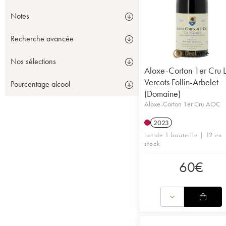
Notes
Recherche avancée
Nos sélections
Aloxe-Corton 1er Cru 
Vercots Follin-Arbelet
Pourcentage alcool
(Domaine)
Aloxe-Corton 1er Cru AOC
2023
Lot de 1 bouteille | 12 en
stock
60
€