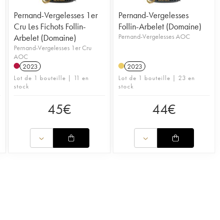
Pernand-Vergelesses 1er
Pernand-Vergelesses
Cru Les Fichots Follin-
Follin-Arbelet (Domaine)
Arbelet (Domaine)
Pernand-Vergelesses AOC
Pernand-Vergelesses 1er Cru
AOC
2023
2023
Lot de 1 bouteille | 11 en
Lot de 1 bouteille | 23 en
stock
stock
45
€
44
€