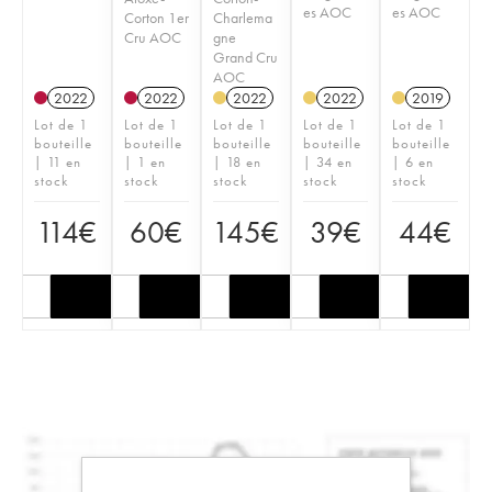
es AOC
es AOC
Corton 1er
Charlema
Cru AOC
gne
Grand Cru
AOC
2022
2022
2022
2022
2019
Lot de 1
Lot de 1
Lot de 1
Lot de 1
Lot de 1
bouteille
bouteille
bouteille
bouteille
bouteille
| 11 en
| 1 en
| 18 en
| 34 en
| 6 en
stock
stock
stock
stock
stock
114
€
60
€
145
€
39
€
44
€