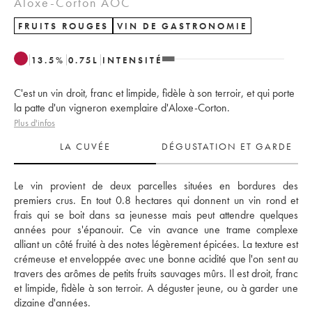
Aloxe-Corton AOC
FRUITS ROUGES
VIN DE GASTRONOMIE
13.5
%
0.75
L
INTENSITÉ
C'est un vin droit, franc et limpide, fidèle à son terroir, et qui porte
la patte d'un vigneron exemplaire d'Aloxe-Corton.
Plus d'infos
LA CUVÉE
DÉGUSTATION ET GARDE
Le vin provient de deux parcelles situées en bordures des 
premiers crus. En tout 0.8 hectares qui donnent un vin rond et 
frais qui se boit dans sa jeunesse mais peut attendre quelques 
années pour s'épanouir. Ce vin avance une trame complexe 
alliant un côté fruité à des notes légèrement épicées. La texture est 
crémeuse et enveloppée avec une bonne acidité que l'on sent au 
travers des arômes de petits fruits sauvages mûrs. Il est droit, franc 
et limpide, fidèle à son terroir. A déguster jeune, ou à garder une 
dizaine d'années. 