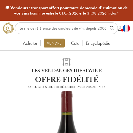
🚚
Vendeurs :
transport offert pour toute demande d’estimation de
vos vins
transmise entre le 01.07.2026 et le 31.08.2026 inclus*
Acheter
Cote
Encyclopédie
VENDRE
LES VENDANGES IDEALWINE
offre fidélité
Obtenez des bons de réduction avec vos achats !