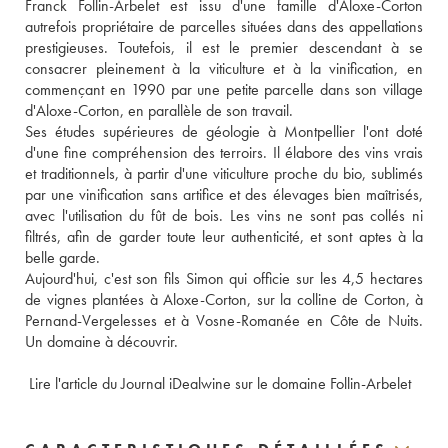
Franck Follin-Arbelet est issu d'une famille d'Aloxe-Corton 
autrefois propriétaire de parcelles situées dans des appellations 
prestigieuses. Toutefois, il est le premier descendant à se 
consacrer pleinement à la viticulture et à la vinification, en 
commençant en 1990 par une petite parcelle dans son village 
d'Aloxe-Corton, en parallèle de son travail. 
Ses études supérieures de géologie à Montpellier l'ont doté 
d'une fine compréhension des terroirs. Il élabore des vins vrais 
et traditionnels, à partir d'une viticulture proche du bio, sublimés 
par une vinification sans artifice et des élevages bien maîtrisés, 
avec l'utilisation du fût de bois. Les vins ne sont pas collés ni 
filtrés, afin de garder toute leur authenticité, et sont aptes à la 
belle garde. 
Aujourd'hui, c'est son fils Simon qui officie sur les 4,5 hectares 
de vignes plantées à Aloxe-Corton, sur la colline de Corton, à 
Pernand-Vergelesses et à Vosne-Romanée en Côte de Nuits. 
Un domaine à découvrir. 
 Lire l'article du Journal iDealwine sur le domaine Follin-Arbelet