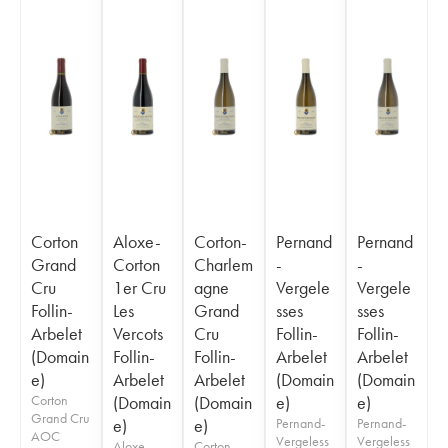
Corton
Aloxe-
Corton-
Pernand
Pernand
Grand
Corton
Charlem
-
-
Cru
1er Cru
agne
Vergele
Vergele
Follin-
Les
Grand
sses
sses
Arbelet
Vercots
Cru
Follin-
Follin-
(Domain
Follin-
Follin-
Arbelet
Arbelet
e)
Arbelet
Arbelet
(Domain
(Domain
Corton
(Domain
(Domain
e)
e)
Grand Cru
e)
e)
Pernand-
Pernand-
AOC
Vergeless
Vergeless
Aloxe-
Corton-