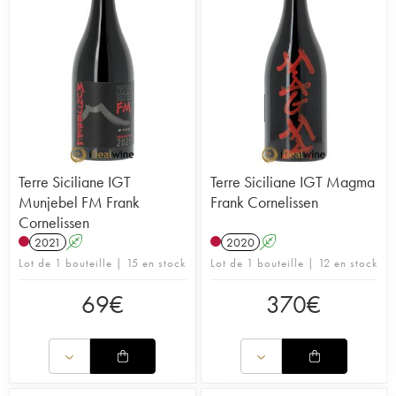
Terre Siciliane IGT
Terre Siciliane IGT Magma
Munjebel FM Frank
Frank Cornelissen
Cornelissen
2021
A
2020
A
Lot de 1 bouteille | 15 en stock
Lot de 1 bouteille | 12 en stock
69
€
370
€