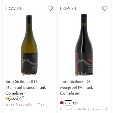
E-CAVISTE
E-CAVISTE
Terre Siciliane IGT
Terre Siciliane IGT
Munjebel Bianco Frank
Munjebel PA Frank
Cornelissen
Cornelissen
2020
A
2021
A
Lot de 1 bouteille | 17 en
stock
Lot de 1 bouteille | 14 en stock