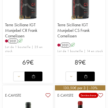
Terre Siciliane IGT
Terre Siciliane IGT
Munjebel CR Frank
Munjebel CS Frank
Cornelissen
Cornelissen
2021
A
2021
A
Lot de 1 bouteille | 25 en
stock
Lot de 1 bouteille | 14 en stock
69
€
89
€
130,50
€
par 3 | -10%
E-CAVISTE
E-CAVISTE
Dernière chance