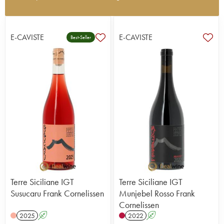
Situé en Sicile, sur les versants nord de l'Etna, le
domaine Frank Cornelissen, créé en 2001,
s'étend sur environ 24 hectares à une altitude
E-CAVISTE
E-CAVISTE
Best-Seller
comprise entre 650 et 980m, dont deux hectares
consacrés aux oliviers (production d'huile d'olive)
et à la culture de céréales (sarrasin).
L'encépagement est composé de nerello
mascalese, alicante bouschet, minella nera, uva
francese, nerello capuccio, minella bianca, inzolia
pour les rouges et carricante, grecanico dorato,
coda di volpe pour les blancs. Idéalement situé, ce
domaine est travaillé très naturellement. Les
nouvelles plantations se font en sélections
massales, du compost naturel est utilisé (à base de
sarrasin notamment) et aucun traitement n’est
appliqué à part du sulfate de cuivre et du soufre
Terre Siciliane IGT
Terre Siciliane IGT
dans les millésimes les plus compliqués.
Susucaru Frank Cornelissen
Munjebel Rosso Frank
Cornelissen
Les rendements sont très faibles et les vendanges,
2025
A
2022
A
qui s'effectuent en plusieurs passages, se font