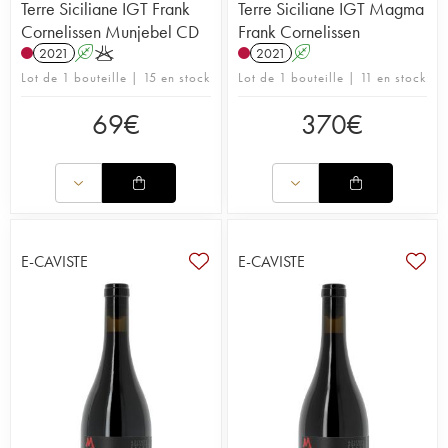
Terre Siciliane IGT Frank
Terre Siciliane IGT Magma
Cornelissen Munjebel CD
Frank Cornelissen
2021
A
K
2021
A
Lot de 1 bouteille | 15 en stock
Lot de 1 bouteille | 11 en stock
69
€
370
€
E-CAVISTE
E-CAVISTE