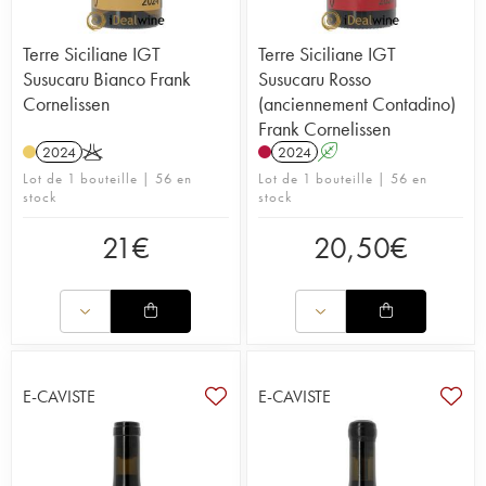
Terre Siciliane IGT
Terre Siciliane IGT
Susucaru Bianco Frank
Susucaru Rosso
Cornelissen
(anciennement Contadino)
Frank Cornelissen
2024
K
2024
A
Lot de 1 bouteille | 56 en
Lot de 1 bouteille | 56 en
stock
stock
21
€
20,50
€
E-CAVISTE
E-CAVISTE