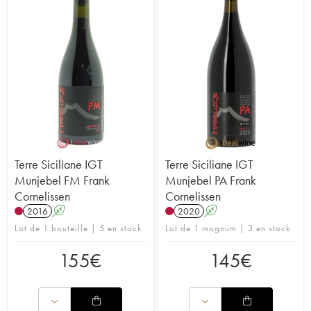
Terre Siciliane IGT
Terre Siciliane IGT
Munjebel FM Frank
Munjebel PA Frank
Cornelissen
Cornelissen
2016
A
2020
A
Lot de 1 bouteille | 5 en stock
Lot de 1 magnum | 3 en stock
155
€
145
€