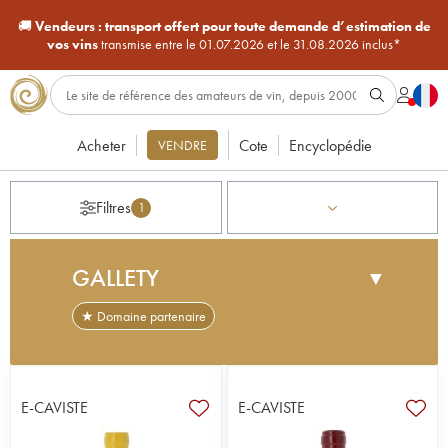
🚚
Vendeurs :
transport offert pour toute demande d’estimation de
vos vins
transmise entre le 01.07.2026 et le 31.08.2026 inclus*
Acheter
Cote
Encyclopédie
VENDRE
Filtres
1
GALLETY
▼
★ Domaine partenaire
Alain Gallety est de ces vignerons défricheurs.
Partir de rien, et valoriser des terroirs d'exceptions
restés jusqu'alors hors des radars, telle est la
E-CAVISTE
E-CAVISTE
mission qu'il s'est imposé. Et quel tour de force ! Au
sein d'une très vaste appellation Côtes du Vivarais,