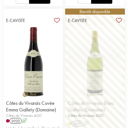
Bientôt disponible
E-CAVISTE
E-CAVISTE
Côtes du Vivarais Cuvée
Côtes du Vivarais Blanc
Emma Gallety (Domaine)
Gallety (Domaine)
Côtes du Vivarais AOC
Côtes du Vivarais AOC
2022
A
2021
A
Lot de 1 bouteille | 15 en stock