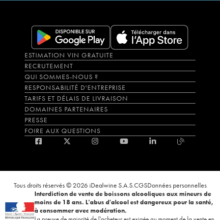
ESTIMATION VIN GRATUITE
RECRUTEMENT
QUI SOMMES-NOUS ?
RESPONSABILITÉ D'ENTREPRISE
TARIFS ET DÉLAIS DE LIVRAISON
DOMAINES PARTENAIRES
PRESSE
FOIRE AUX QUESTIONS
Tous droits réservés © 2026 iDealwine S.A.S.
CGS
Données personnelles
Interdiction de vente de boissons alcooliques aux mineurs de
moins de 18 ans. L'abus d'alcool est dangereux pour la santé,
à consommer avec modération.
La preuve de majorité de l'acheteur est exigée au moment de la vente en