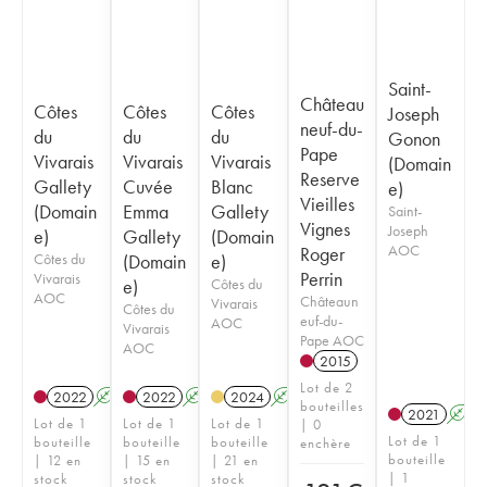
Saint-
Château
Côtes
Côtes
Côtes
Joseph
neuf-du-
du
du
du
Gonon
Pape
Vivarais
Vivarais
Vivarais
(Domain
Reserve
Gallety
Cuvée
Blanc
e)
Vieilles
(Domain
Emma
Gallety
Saint-
Vignes
Joseph
e)
Gallety
(Domain
AOC
Roger
Côtes du
(Domain
e)
Perrin
Vivarais
e)
Côtes du
AOC
Châteaun
Vivarais
Côtes du
euf-du-
AOC
Vivarais
Pape AOC
AOC
2015
Lot de 2
2022
A
2022
A
2024
A
bouteilles
2021
A
Lot de 1
Lot de 1
Lot de 1
| 0
Lot de 1
bouteille
bouteille
bouteille
enchère
bouteille
| 12 en
| 15 en
| 21 en
| 1
stock
stock
stock