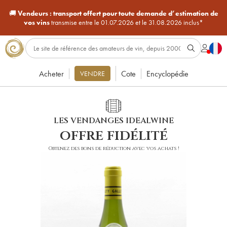
🚚
Vendeurs :
transport offert pour toute demande d’estimation de
vos vins
transmise entre le 01.07.2026 et le 31.08.2026 inclus*
Acheter
Cote
Encyclopédie
VENDRE
LES VENDANGES IDEALWINE
offre fidélité
Obtenez des bons de réduction avec vos achats !