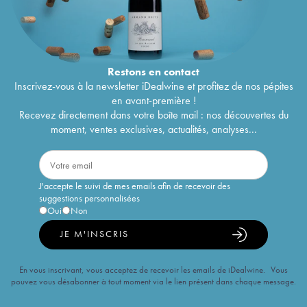
Restons en
contact
Inscrivez-vous à la newsletter iDealwine et profitez de nos pépites
en avant-première !
Recevez directement dans votre boîte mail : nos découvertes du
moment, ventes exclusives, actualités, analyses...
J'accepte le suivi de mes emails afin de recevoir des
suggestions personnalisées
Oui
Non
JE M'INSCRIS
En vous inscrivant, vous acceptez de recevoir les emails de iDealwine. Vous
pouvez vous désabonner à tout moment via le lien présent dans chaque message.