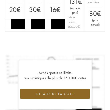
131
€
enchère
20
€
30
€
16
€
(
mise à
80
€
prix
)
Prix à
(
prix
l'unité
actuel
)
65,50
€
Accès gratuit et illimité
aux statistiques de plus de 150 000 cotes
DÉTAILS DE LA COTE