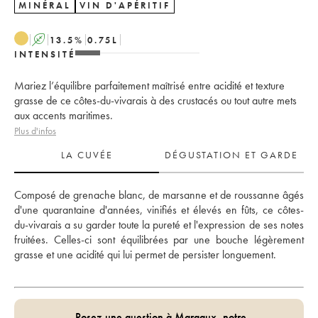
MINÉRAL
VIN D'APÉRITIF
A
13.5
%
0.75
L
INTENSITÉ
Mariez l’équilibre parfaitement maîtrisé entre acidité et texture
grasse de ce côtes-du-vivarais à des crustacés ou tout autre mets
aux accents maritimes.
Plus d'infos
LA CUVÉE
DÉGUSTATION ET GARDE
Composé de grenache blanc, de marsanne et de roussanne âgés 
d'une quarantaine d'années, vinifiés et élevés en fûts, ce côtes-
du-vivarais a su garder toute la pureté et l'expression de ses notes 
fruitées. Celles-ci sont équilibrées par une bouche légèrement 
grasse et une acidité qui lui permet de persister longuement. 
Posez une question à Margaux, notre